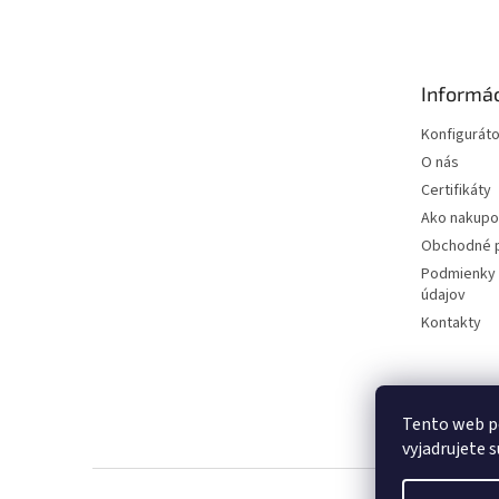
á
p
ä
t
Informác
i
e
Konfiguráto
O nás
Certifikáty
Ako nakupo
Obchodné 
Podmienky 
údajov
Kontakty
Tento web p
vyjadrujete s