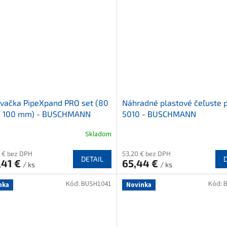
vačka PipeXpand PRO set (80
Náhradné plastové čeľuste 
 100 mm) - BUSCHMANN
5010 - BUSCHMANN
Skladom
 € bez DPH
53,20 € bez DPH
DETAIL
,41 €
65,44 €
/ ks
/ ks
Kód:
BUSH1041
Kód:
nka
Novinka