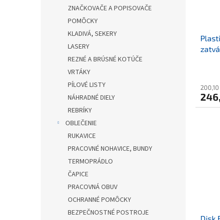
ZNAČKOVAČE A POPISOVAČE
POMÔCKY
KLADIVÁ, SEKERY
Plast
LASERY
zatv
REZNÉ A BRÚSNÉ KOTÚČE
VRTÁKY
PÍLOVÉ LISTY
200,10
246
NÁHRADNÉ DIELY
REBRÍKY
OBLEČENIE
RUKAVICE
PRACOVNÉ NOHAVICE, BUNDY
TERMOPRÁDLO
ČAPICE
PRACOVNÁ OBUV
OCHRANNÉ POMÔCKY
BEZPEČNOSTNÉ POSTROJE
Disk