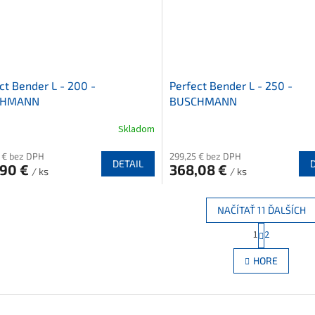
ct Bender L - 200 -
Perfect Bender L - 250 -
CHMANN
BUSCHMANN
Skladom
 € bez DPH
299,25 € bez DPH
DETAIL
,90 €
368,08 €
/ ks
/ ks
NAČÍTAŤ 11 ĎALŠÍCH
S
1
2
O
t
r
v
HORE
á
l
n
á
k
d
o
a
v