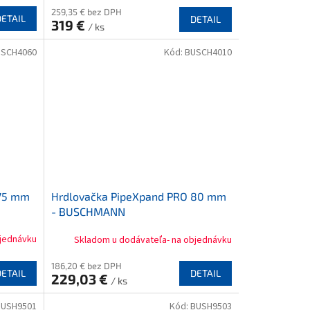
259,35 € bez DPH
DETAIL
DETAIL
319 €
/ ks
USCH4060
Kód:
BUSCH4010
 75 mm
Hrdlovačka PipeXpand PRO 80 mm
- BUSCHMANN
bjednávku
Skladom u dodávateľa- na objednávku
186,20 € bez DPH
DETAIL
DETAIL
229,03 €
/ ks
BUSH9501
Kód:
BUSH9503