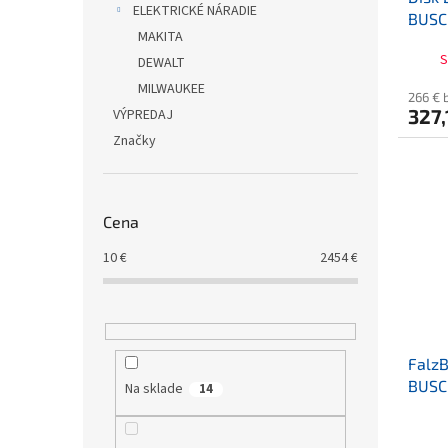
ELEKTRICKÉ NÁRADIE
BUS
MAKITA
S
DEWALT
MILWAUKEE
266 € 
327,
VÝPREDAJ
Značky
Cena
10
€
2454
€
FalzB
BUS
Na sklade
14
Priem