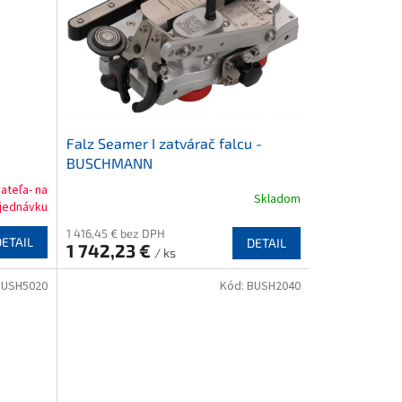
Falz Seamer I zatvárač falcu -
BUSCHMANN
ateľa- na
Skladom
Priemerné
jednávku
hodnotenie
1 416,45 € bez DPH
produktu
DETAIL
DETAIL
1 742,23 €
je
/ ks
5,0
BUSH5020
Kód:
BUSH2040
z
5
hviezdičiek.