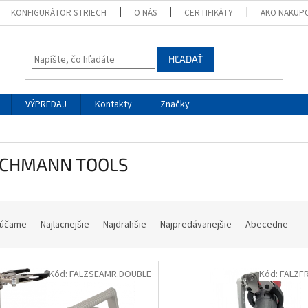
KONFIGURÁTOR STRIECH
O NÁS
CERTIFIKÁTY
AKO NAKUP
HĽADAŤ
VÝPREDAJ
Kontakty
Značky
CHMANN TOOLS
účame
Najlacnejšie
Najdrahšie
Najpredávanejšie
Abecedne
Kód:
FALZSEAMR.DOUBLE
Kód:
FALZF