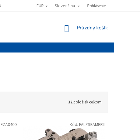
EUR
Slovenčina
OVAŤ
OBCHODNÉ PODMIENKY
PODMIENKY OCHRANY OSOBNÝCH ÚD
Prihlásenie
NÁKUPNÝ
Prázdny košík
KOŠÍK
32
položiek celkom
REZA0400
Kód:
FALZSEAMERII