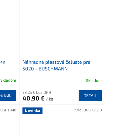
pre
Náhradné plastové čeľuste pre
5020 - BUSCHMANN
Skladom
Skladom
33,25 € bez DPH
DETAIL
DETAIL
40,90 €
/ ks
BUSH1040
Kód:
BUSH1050
Novinka