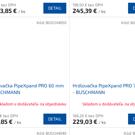
tenie
€ bez DPH
199,50 € bez DPH
ktu
DETAIL
3,85 €
245,39 €
/ ks
/ ks
Kód:
BUSCH4050
Kód:
B
ičiek.
ovačka PipeXpand PRO 60 mm
Hrdlovačka PipeXpand PRO
SCHMANN
- BUSCHMANN
kladom u dodávateľa- na objednávku
Skladom u dodávateľa- na o
 € bez DPH
186,20 € bez DPH
DETAIL
,85 €
229,03 €
/ ks
/ ks
Kód:
BUSCH4040
Kód: