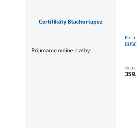
Certifikáty Blachortapez
Perfe
BUS
Prijímame online platby
292,60
359
Z