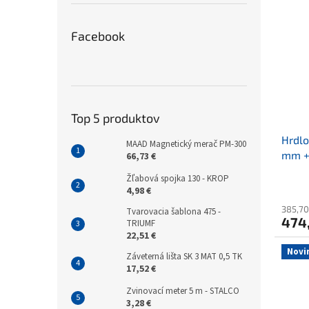
Facebook
Top 5 produktov
Hrdlo
MAAD Magnetický merač PM-300
mm +
66,73 €
Žľabová spojka 130 - KROP
4,98 €
385,70
Tvarovacia šablona 475 -
474
TRIUMF
22,51 €
Novi
Záveterná lišta SK 3 MAT 0,5 TK
17,52 €
Zvinovací meter 5 m - STALCO
3,28 €