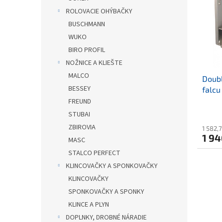
i
p
ROLOVACIE OHÝBAČKY
s
r
BUSCHMANN
p
o
r
d
WUKO
o
u
BIRO PROFIL
d
k
NOŽNICE A KLIEŠTE
u
t
MALCO
Doubl
k
o
BESSEY
falc
t
v
o
FREUND
Priem
v
STUBAI
hodno
ZBIROVIA
1 582,
produ
1 94
je
MASC
4,1
STALCO PERFECT
z
KLINCOVAČKY A SPONKOVAČKY
5
hviezd
KLINCOVAČKY
SPONKOVAČKY A SPONKY
KLINCE A PLYN
DOPLNKY, DROBNÉ NÁRADIE