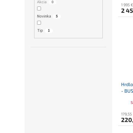
hodno
Akcia
0
1 995 
produ
2 45
je
Novinka
5
3,8
z
5
Tip
1
hviezd
Hrdl
- BU
S
179,55
220