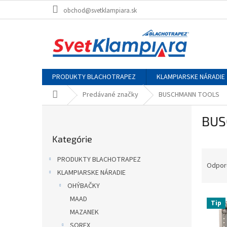
Prejsť
obchod@svetklampiara.sk
na
obsah
PRODUKTY BLACHOTRAPEZ
KLAMPIARSKE NÁRADIE
Domov
Predávané značky
BUSCHMANN TOOLS
B
BUS
o
Preskočiť
č
Kategórie
kategórie
n
R
ý
PRODUKTY BLACHOTRAPEZ
a
p
Odpor
KLAMPIARSKE NÁRADIE
d
a
OHÝBAČKY
e
n
V
n
e
MAAD
Tip
ý
i
l
MAZANEK
p
e
SOREX