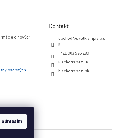
Kontakt
formácie o nových
obchod
@
svetklampiara.s
k
+421 903 526 289
Blachotrapez FB
rany osobných
blachotrapez_sk
Súhlasím