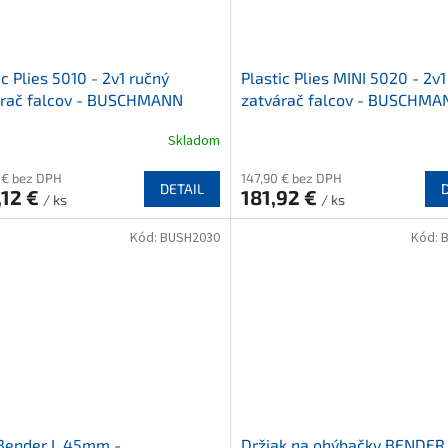
ic Plies 5010 - 2v1 ručný
Plastic Plies MINI 5020 - 2v1
árač falcov - BUSCHMANN
zatvárač falcov - BUSCHMA
Skladom
 € bez DPH
147,90 € bez DPH
DETAIL
,12 €
181,92 €
/ ks
/ ks
Kód:
BUSH2030
Kód:
 Bender L 45mm -
Držiak na ohýbačky BENDER