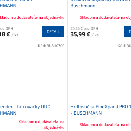
CHMANN
Buschmann
kladom u dodávateľa- na objednávku
Skladom u dodávateľa- na o
bez DPH
29,26 € bez DPH
DETAIL
18 €
35,99 €
/ ks
/ ks
Kód:
BUSH0700
Kód:
B
ender - falcovačky DUO -
Hrdlovačka PipeXpand PRO
CHMANN
- BUSCHMANN
Skladom u dodávateľa- na
Skladom u dodávateľa- na o
erné
objednávku