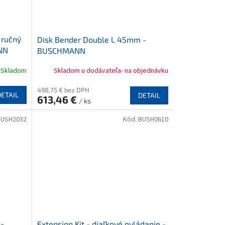
 ručný
Disk Bender Double L 45mm -
NN
BUSCHMANN
Skladom
Skladom u dodávateľa- na objednávku
498,75 € bez DPH
DETAIL
DETAIL
613,46 €
/ ks
BUSH2032
Kód:
BUSH0610
 -
Extension Kit - diaľkové ovládanie -