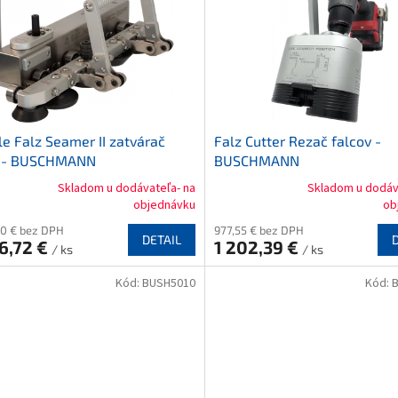
e Falz Seamer II zatvárač
Falz Cutter Rezač falcov -
u - BUSCHMANN
BUSCHMANN
Skladom u dodávateľa- na
Skladom u dodáv
erné
Priemerné
objednávku
ob
tenie
hodnotenie
70 € bez DPH
977,55 € bez DPH
ktu
produktu
DETAIL
6,72 €
1 202,39 €
je
/ ks
/ ks
3,0
Kód:
BUSH5010
Kód:
z
5
ičiek.
hviezdičiek.