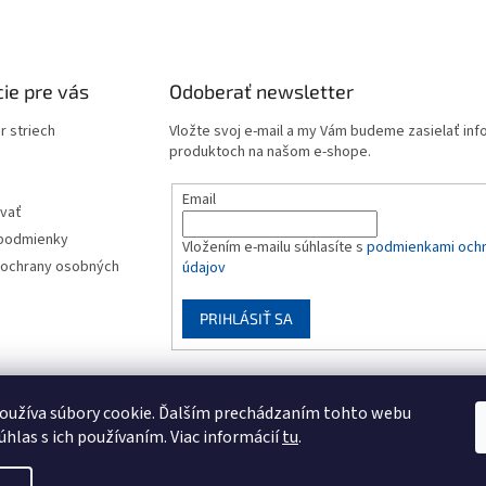
c
a
i
n
e
i
e
p
ie pre vás
Odoberať newsletter
r
v
r striech
Vložte svoj e-mail a my Vám budeme zasielať in
k
produktoch na našom e-shope.
y
v
ý
Email
vať
p
i
podmienky
Vložením e-mailu súhlasíte s
podmienkami och
s
ochrany osobných
údajov
u
PRIHLÁSIŤ SA
oužíva súbory cookie. Ďalším prechádzaním tohto webu
úhlas s ich používaním. Viac informácií
tu
.