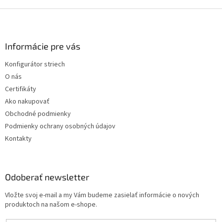
c
i
Z
e
á
p
p
r
ä
Informácie pre vás
v
t
k
Konfigurátor striech
i
y
O nás
v
e
ý
Certifikáty
p
Ako nakupovať
i
Obchodné podmienky
s
u
Podmienky ochrany osobných údajov
Kontakty
Odoberať newsletter
Vložte svoj e-mail a my Vám budeme zasielať informácie o nových
produktoch na našom e-shope.