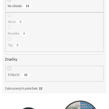
o
Na sklade
13
v
Akcia
0
Novinka
0
Tip
0
Značky
STALCO
13
Zobrazených položiek:
13
V
ý