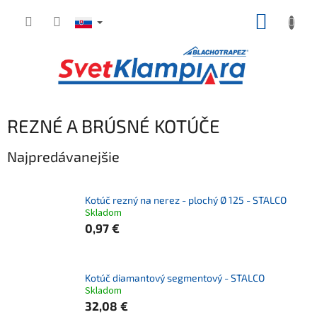
Prejsť
NÁKUP
na
obsah
KOŠÍK
REZNÉ A BRÚSNÉ KOTÚČE
Najpredávanejšie
Kotúč rezný na nerez - plochý Ø 125 - STALCO
Skladom
0,97 €
Kotúč diamantový segmentový - STALCO
Skladom
32,08 €