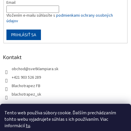
Email
Vložením e-mailu súhlasíte s
podmienkami ochrany osobných
údajov
PRIHLÁSIŤ SA
Kontakt
obchod
@
svetklampiara.sk
+421 903 526 289
Blachotrapez FB
blachotrapez_sk
Tento web používa súbory cookie. Ďalším prechádzaním
tohto webu vyjadrujete súhlas s ich používaním. Viac
informácií
tu
.