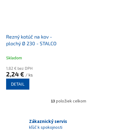
Rezný kotúč na kov -
plochý Ø 230 - STALCO
Skladom
1,82 € bez DPH
2,24 €
/ ks
DETAIL
13
položiek celkom
O
v
l
á
Zákaznický servis
d
kľúč k spokojnosti
a