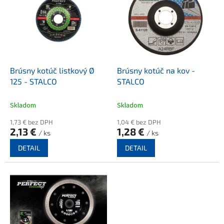
p
i
s
p
r
o
d
Brúsny kotúč listkový Ø
Brúsny kotúč na kov -
u
125 - STALCO
STALCO
k
t
Skladom
Skladom
o
1,73 € bez DPH
1,04 € bez DPH
v
2,13 €
1,28 €
/ ks
/ ks
DETAIL
DETAIL