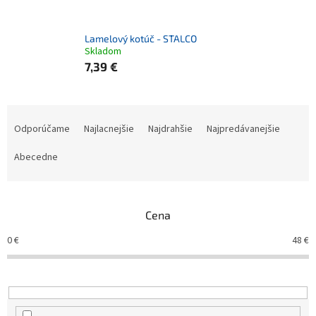
Lamelový kotúč - STALCO
Skladom
7,39 €
R
a
Odporúčame
Najlacnejšie
Najdrahšie
Najpredávanejšie
d
e
Abecedne
n
i
e
Cena
p
r
0
€
48
€
o
d
u
k
t