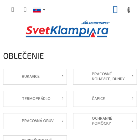
Prejsť
NÁKUP
na
obsah
KOŠÍK
OBLEČENIE
PRACOVNÉ
RUKAVICE
NOHAVICE, BUNDY
TERMOPRÁDLO
ČAPICE
OCHRANNÉ
PRACOVNÁ OBUV
POMÔCKY