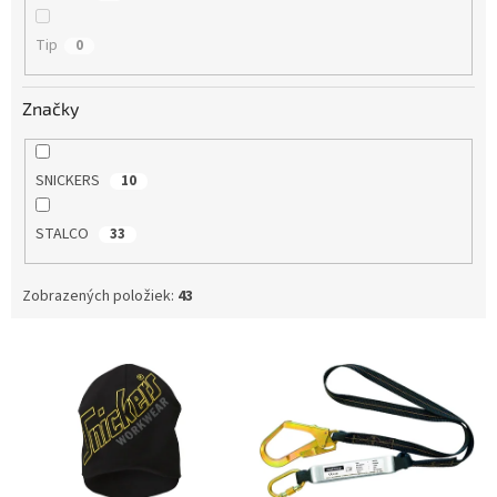
Tip
0
Značky
SNICKERS
10
STALCO
33
Zobrazených položiek:
43
V
ý
p
i
s
p
r