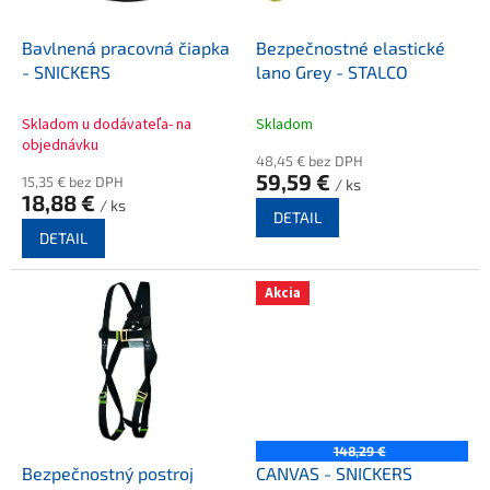
o
d
Bavlnená pracovná čiapka
Bezpečnostné elastické
u
- SNICKERS
lano Grey - STALCO
k
t
Skladom u dodávateľa- na
Skladom
o
objednávku
48,45 € bez DPH
v
59,59 €
15,35 € bez DPH
/ ks
18,88 €
/ ks
DETAIL
DETAIL
Akcia
148,29 €
Bezpečnostný postroj
CANVAS - SNICKERS