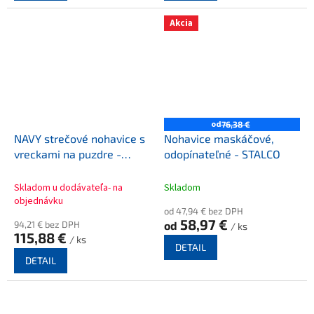
Akcia
od
76,38 €
NAVY strečové nohavice s
Nohavice maskáčové,
vreckami na puzdre -
odopínateľné - STALCO
SNICKERS
Skladom u dodávateľa- na
Skladom
objednávku
od 47,94 € bez DPH
58,97 €
94,21 € bez DPH
od
/ ks
115,88 €
/ ks
DETAIL
DETAIL