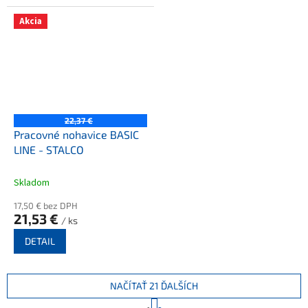
Akcia
22,37 €
Pracovné nohavice BASIC
LINE - STALCO
Skladom
17,50 € bez DPH
21,53 €
/ ks
DETAIL
NAČÍTAŤ 21 ĎALŠÍCH
S