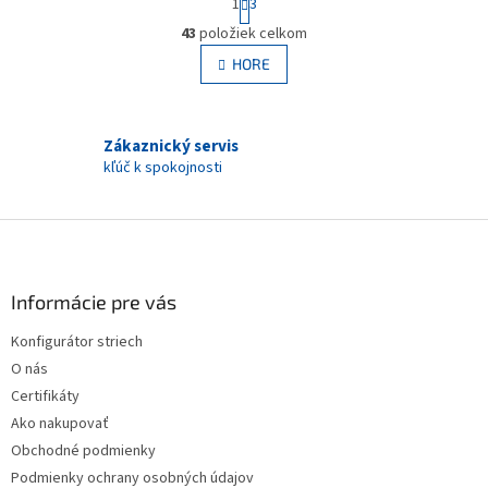
1
3
t
O
r
43
položiek celkom
v
á
l
HORE
n
á
k
d
o
v
a
a
Zákaznický servis
c
n
i
kľúč k spokojnosti
i
e
e
p
Z
r
v
á
k
p
y
ä
Informácie pre vás
v
t
ý
Konfigurátor striech
i
p
O nás
e
i
s
Certifikáty
u
Ako nakupovať
Obchodné podmienky
Podmienky ochrany osobných údajov