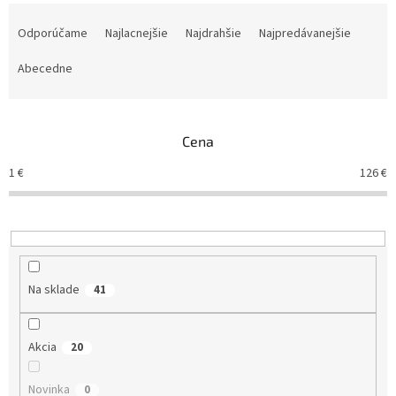
R
a
Odporúčame
Najlacnejšie
Najdrahšie
Najpredávanejšie
d
e
Abecedne
n
i
e
Cena
p
r
1
€
126
€
o
d
u
k
t
o
Na sklade
41
v
Akcia
20
Novinka
0