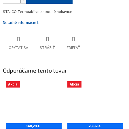
STALCO Termoaktívne spodné nohavice
Detailné informácie
OPÝTAŤ SA
STRÁŽIŤ
ZDIEĽAŤ
Odporúčame tento tovar
Akcia
Akcia
148,29 €
23,92 €