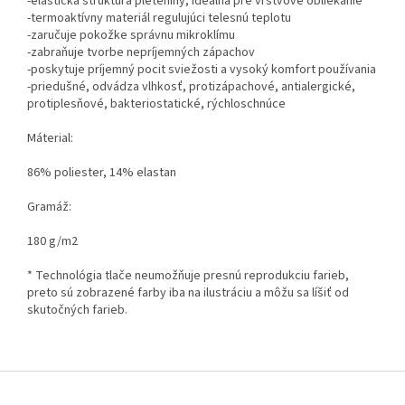
-elastická štruktúra pleteniny, ideálna pre vrstvové obliekanie
-termoaktívny materiál regulujúci telesnú teplotu
-zaručuje pokožke správnu mikroklímu
-zabraňuje tvorbe nepríjemných zápachov
-poskytuje príjemný pocit sviežosti a vysoký komfort používania
-priedušné, odvádza vlhkosť, protizápachové, antialergické,
protiplesňové, bakteriostatické, rýchloschnúce
Máterial:
86% poliester, 14% elastan
Gramáž:
180 g/m2
* Technológia tlače neumožňuje presnú reprodukciu farieb,
preto sú zobrazené farby iba na ilustráciu a môžu sa líšiť od
skutočných farieb.
Z
á