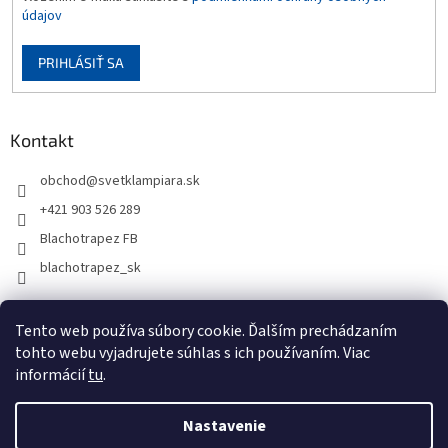
údajov
PRIHLÁSIŤ SA
Kontakt
obchod
@
svetklampiara.sk
+421 903 526 289
Blachotrapez FB
blachotrapez_sk
Tento web používa súbory cookie. Ďalším prechádzaním
tohto webu vyjadrujete súhlas s ich používaním. Viac
informácií
tu
.
Nastavenie
Vytvoril Shoptet