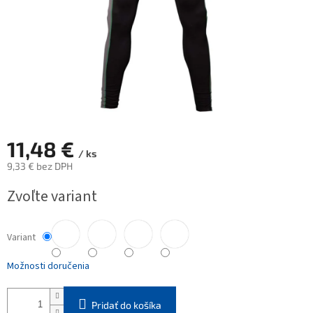
11,48 €
/ ks
9,33 € bez DPH
Jednotková
Zvoľte variant
cena:
Variant
Možnosti doručenia
Pridať do košíka