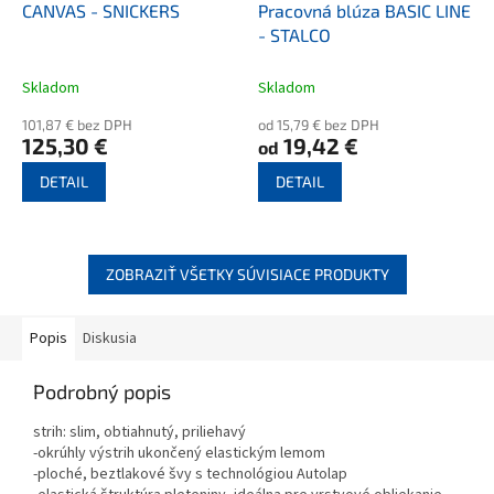
CANVAS - SNICKERS
Pracovná blúza BASIC LINE
- STALCO
Skladom
Skladom
101,87 € bez DPH
od 15,79 € bez DPH
125,30 €
19,42 €
od
DETAIL
DETAIL
ZOBRAZIŤ VŠETKY SÚVISIACE PRODUKTY
Popis
Diskusia
Podrobný popis
strih: slim, obtiahnutý, priliehavý
-okrúhly výstrih ukončený elastickým lemom
-ploché, beztlakové švy s technológiou Autolap