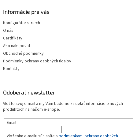
p
ä
Informácie pre vás
t
Konfigurátor striech
i
O nás
e
Certifikáty
Ako nakupovať
Obchodné podmienky
Podmienky ochrany osobných údajov
Kontakty
Odoberať newsletter
Vložte svoj e-mail a my Vám budeme zasielať informácie o nových
produktoch na našom e-shope.
Email
Vložením e-mailu súhlasíte s
podmienkami ochrany osobných