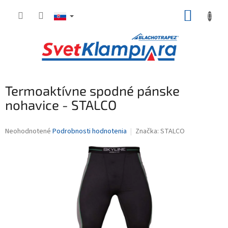
Prejsť
NÁKUP
na
obsah
KOŠÍK
Termoaktívne spodné pánske
nohavice - STALCO
Priemerné
Neohodnotené
Podrobnosti hodnotenia
Značka:
STALCO
hodnotenie
produktu
je
0,0
z
5
hviezdičiek.