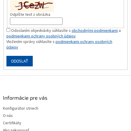
Odpíšte text z obrázka
Odoslaním objednávky súhlasíte s
obchodnými podmienkami
a
podmienkami ochrany osobných údajov
Vložením správy súhlasíte s
podmienkami ochrany osobných
údajov
ODOSLAŤ
Z
á
p
ä
Informácie pre vás
t
Konfigurátor striech
i
O nás
e
Certifikáty
Ako nakupovať