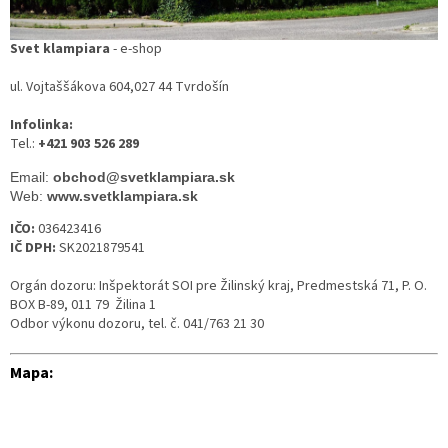
Svet klampiara
- e-shop
ul. Vojtaššákova 604
,
027 44 Tvrdošín
Infolinka:
Tel.:
+421 903 526 289
Email: 
obchod@svetklampiara.sk
Web: 
www.svetklampiara.sk
IČO:
036423416
IČ DPH:
SK2021879541
Orgán dozoru: Inšpektorát SOI pre Žilinský kraj,
Predmestská 71, P. O.
BOX B-89, 011 79 Žilina 1
Odbor výkonu dozoru, tel. č. 041/763 21 30
Mapa: