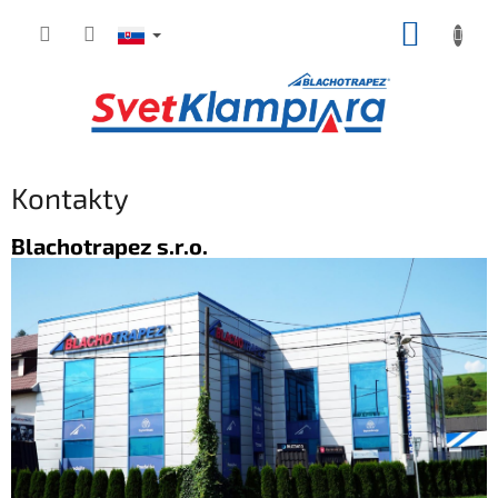
Prejsť
NÁKUP
na
obsah
KOŠÍK
Kontakty
Blachotrapez s.r.o.