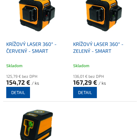
p
i
s
p
r
o
d
KRÍŽOVÝ LASER 360° -
KRÍŽOVÝ LASER 360° -
u
ČERVENÝ - SMART
ZELENÝ - SMART
k
t
Skladom
Skladom
o
125,79 € bez DPH
136,01 € bez DPH
v
154,72 €
167,29 €
/ ks
/ ks
DETAIL
DETAIL