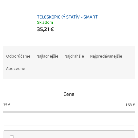
TELESKOPICKÝ STATÍV - SMART
Skladom
35,21 €
R
a
Odporúčame
Najlacnejšie
Najdrahšie
Najpredávanejšie
d
e
Abecedne
n
i
e
Cena
p
r
35
€
168
€
o
d
u
k
t