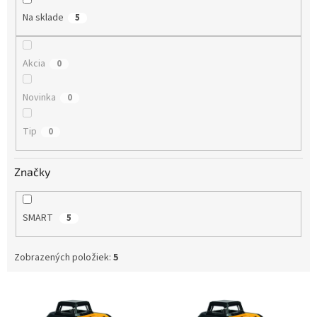
o
Na sklade
5
v
Akcia
0
Novinka
0
Tip
0
Značky
SMART
5
Zobrazených položiek:
5
V
ý