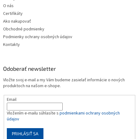
i
y
O nás
v
e
ý
Certifikáty
p
Ako nakupovať
i
Obchodné podmienky
s
u
Podmienky ochrany osobných údajov
Kontakty
Odoberať newsletter
Vložte svoj e-mail a my Vám budeme zasielať informácie o nových
produktoch na našom e-shope.
Email
Vložením e-mailu súhlasíte s
podmienkami ochrany osobných
údajov
PRIHLÁSIŤ SA