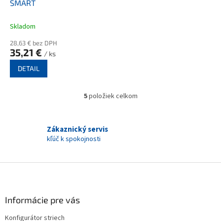
SMART
Skladom
28,63 € bez DPH
35,21 €
/ ks
DETAIL
5
položiek celkom
O
v
l
á
Zákaznický servis
d
kľúč k spokojnosti
a
c
i
Z
e
á
p
p
r
ä
Informácie pre vás
v
t
k
Konfigurátor striech