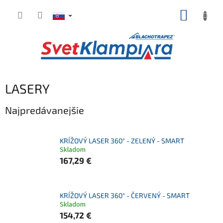
Prejsť
NÁKUP
na
obsah
KOŠÍK
LASERY
Najpredávanejšie
KRÍŽOVÝ LASER 360° - ZELENÝ - SMART
Skladom
167,29 €
KRÍŽOVÝ LASER 360° - ČERVENÝ - SMART
Skladom
154,72 €