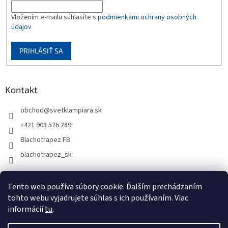
Vložením e-mailu súhlasíte s
podmienkami ochrany osobných
údajov
PRIHLÁSIŤ SA
Kontakt
obchod
@
svetklampiara.sk
+421 903 526 289
Blachotrapez FB
blachotrapez_sk
Tento web používa súbory cookie. Ďalším prechádzaním
tohto webu vyjadrujete súhlas s ich používaním. Viac
informácií
tu
.