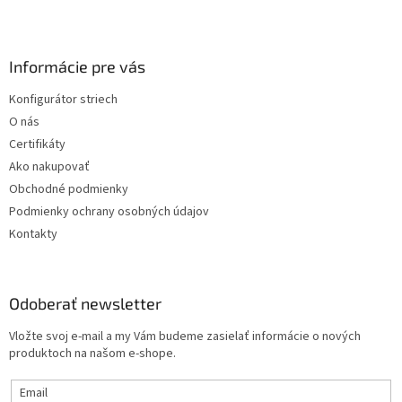
i
Z
e
á
p
p
r
ä
Informácie pre vás
v
t
k
Konfigurátor striech
i
y
O nás
v
e
ý
Certifikáty
p
Ako nakupovať
i
Obchodné podmienky
s
u
Podmienky ochrany osobných údajov
Kontakty
Odoberať newsletter
Vložte svoj e-mail a my Vám budeme zasielať informácie o nových
produktoch na našom e-shope.
Email