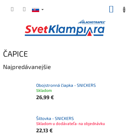
Prejsť
NÁKUP
na
obsah
KOŠÍK
ČAPICE
Najpredávanejšie
Obojstronná čiapka - SNICKERS
Skladom
26,99 €
Šiltovka - SNICKERS
Skladom u dodávateľa- na objednávku
22,13 €