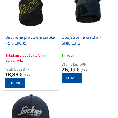
p
i
s
p
r
o
d
Bavlnená pracovná čiapka
Obojstronná čiapka -
u
- SNICKERS
SNICKERS
k
t
Skladom u dodávateľa- na
Skladom
o
objednávku
21,94 € bez DPH
v
26,99 €
15,35 € bez DPH
/ ks
18,88 €
/ ks
DETAIL
DETAIL