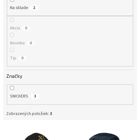
o
Na sklade
2
v
Akcia
0
Novinka
0
Tip
0
Značky
SNICKERS
3
Zobrazených položiek:
3
V
ý