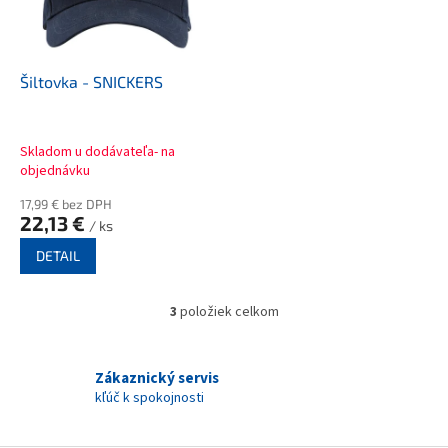
Šiltovka - SNICKERS
Skladom u dodávateľa- na
objednávku
17,99 € bez DPH
22,13 €
/ ks
DETAIL
3
položiek celkom
O
v
l
á
Zákaznický servis
d
kľúč k spokojnosti
a
c