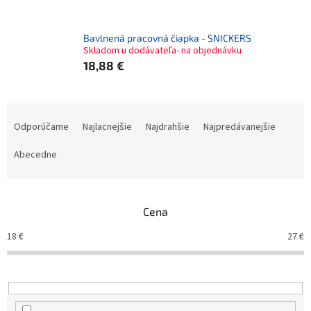
Bavlnená pracovná čiapka - SNICKERS
Skladom u dodávateľa- na objednávku
18,88 €
R
a
Odporúčame
Najlacnejšie
Najdrahšie
Najpredávanejšie
d
e
Abecedne
n
i
e
Cena
p
r
18
€
27
€
o
d
u
k
t