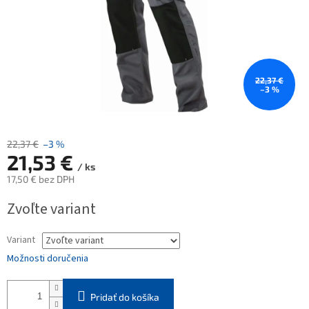
22,37 €
–3 %
22,37 €
–3 %
21,53 €
/ ks
17,50 € bez DPH
Jednotková
Zvoľte variant
cena:
Variant
Možnosti doručenia
Pridať do košíka