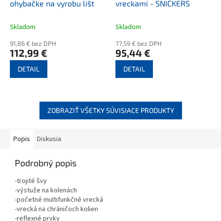
ohybačke na vyrobu lišt
vreckami - SNICKERS
Skladom
Skladom
91,86 € bez DPH
77,59 € bez DPH
112,99 €
95,44 €
DETAIL
DETAIL
ZOBRAZIŤ VŠETKY SÚVISIACE PRODUKTY
Popis
Diskusia
Podrobný popis
-trojité švy
-výstuže na kolenách
-početné multifunkčné vrecká
-vrecká na chráničoch kolien
-reflexné prvky