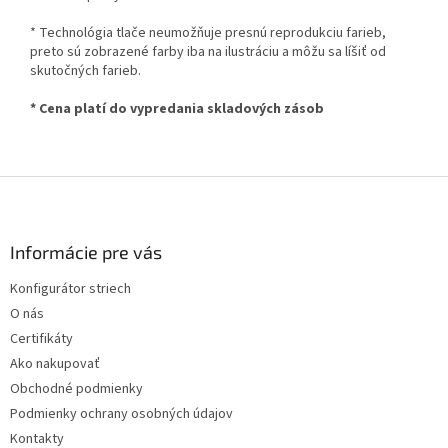
* Technológia tlače neumožňuje presnú reprodukciu farieb,
preto sú zobrazené farby iba na ilustráciu a môžu sa líšiť od
skutočných farieb.
* Cena platí do vypredania skladových zásob
Z
á
p
ä
Informácie pre vás
t
Konfigurátor striech
i
O nás
e
Certifikáty
Ako nakupovať
Obchodné podmienky
Podmienky ochrany osobných údajov
Kontakty