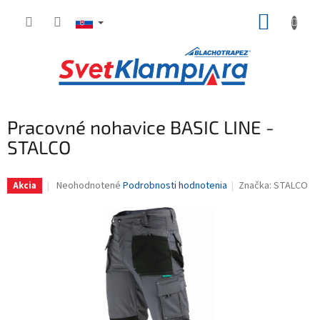
Prejsť
NÁKUP
na
obsah
KOŠÍK
Pracovné nohavice BASIC LINE -
STALCO
Priemerné
Neohodnotené
Podrobnosti hodnotenia
Značka:
STALCO
Akcia
hodnotenie
produktu
je
0,0
z
5
hviezdičiek.