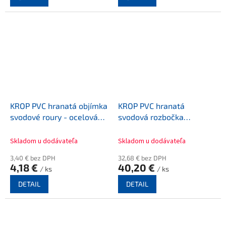
KROP PVC hranatá objímka
KROP PVC hranatá
svodové roury - ocelová
svodová rozbočka
80x80
80x80/67,5
Skladom u dodávateľa
Skladom u dodávateľa
3,40 € bez DPH
32,68 € bez DPH
4,18 €
40,20 €
/ ks
/ ks
DETAIL
DETAIL