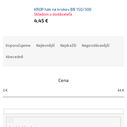
KROP hák na krokev BB 150/300
Skladom u dodávateľa
4,45 €
Ř
a
Doporučujeme
Nejlevnější
Nejdražší
Nejprodávanější
z
e
Abecedně
n
í
p
Cena
r
o
0
€
44
€
d
u
k
t
ů