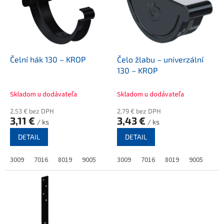
i
s
p
r
o
d
Čelní hák 130 – KROP
Čelo žlabu – univerzální
u
130 – KROP
k
t
Skladom u dodávateľa
Skladom u dodávateľa
ů
2,53 € bez DPH
2,79 € bez DPH
3,11 €
3,43 €
/ ks
/ ks
DETAIL
DETAIL
3009
7016
8019
9005
3009
7016
8019
9005