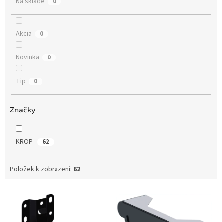
Na skladě
0
Akcia
0
Novinka
0
Tip
0
Značky
KROP
62
Položek k zobrazení:
62
V
ý
p