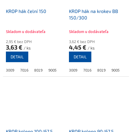
KROP hák čelní 150
KROP hák na krokev BB
150/300
Skladom u dodávateľa
Skladom u dodávateľa
2,95 € bez DPH
3,62 € bez DPH
3,63 €
4,45 €
/ ks
/ ks
DETAIL
DETAIL
3009
7016
8019
9005
3009
7016
8019
9005
KROP koleno 100/67,5
KROP koleno 90/67,5