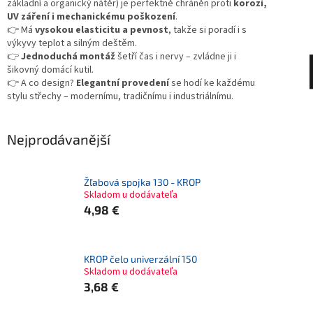
základní a organický nátěr) je perfektně chráněn proti
korozi,
UV záření i mechanickému poškození
.
👉 Má
vysokou elasticitu a pevnost
, takže si poradí i s
výkyvy teplot a silným deštěm.
👉
Jednoduchá montáž
šetří čas i nervy – zvládne ji i
šikovný domácí kutil.
👉 A co design?
Elegantní provedení
se hodí ke každému
stylu střechy – modernímu, tradičnímu i industriálnímu.
Nejprodávanější
Žľabová spojka 130 - KROP
Skladom u dodávateľa
4,98 €
KROP čelo univerzální 150
Skladom u dodávateľa
3,68 €