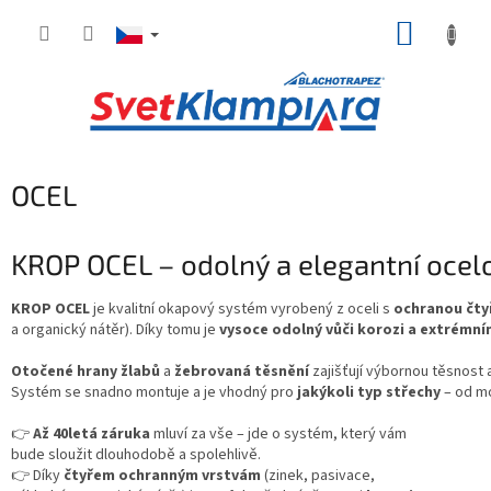
Přejít
NÁKUP
na
obsah
KOŠÍK
OCEL
KROP OCEL – odolný a elegantní oce
KROP OCEL
je kvalitní okapový systém vyrobený z oceli s
ochranou čty
a organický nátěr). Díky tomu je
vysoce odolný vůči korozi a extrém
Otočené hrany žlabů
a
žebrovaná těsnění
zajišťují výbornou těsnost 
Systém se snadno montuje a je vhodný pro
jakýkoli typ střechy
– od mo
👉
Až 40letá záruka
mluví za vše – jde o systém, který vám
bude sloužit dlouhodobě a spolehlivě.
👉 Díky
čtyřem ochranným vrstvám
(zinek, pasivace,