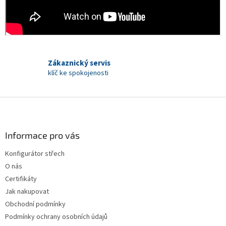
Zákaznický servis
klíč ke spokojenosti
Z
á
p
a
Informace pro vás
t
Konfigurátor střech
í
O nás
Certifikáty
Jak nakupovat
Obchodní podmínky
Podmínky ochrany osobních údajů