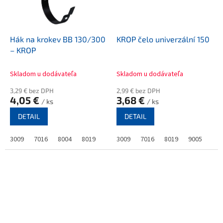
Hák na krokev BB 130/300
KROP čelo univerzální 150
– KROP
Skladom u dodávateľa
Skladom u dodávateľa
3,29 € bez DPH
2,99 € bez DPH
4,05 €
3,68 €
/ ks
/ ks
DETAIL
DETAIL
3009
7016
8004
8019
3009
7016
8019
9005