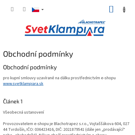
Přejít
NÁKUP
na
obsah
KOŠÍK
Obchodní podmínky
Obchodní podmínky
pro kupní smlouvy uzavírané na dálku prostřednictvím e-shopu
www.svetklampiara.sk
Článek 1
Všeobecná ustanovení
Provozovatelem e-shopu je Blachotrapez s.r.o., Vojtaššákova 604, 027
44 Tvrdošín, IČO: 036423416, DIČ: 2021879541 (dále jen „prodávající“