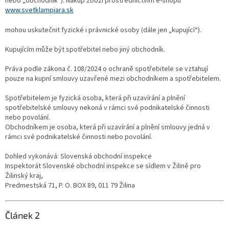
nebo „obchodník“). Nákup zboží prostřednictvím e-shopu
www.svetklampiara.sk
mohou uskutečnit fyzické i právnické osoby (dále jen „kupující“).
Kupujícím může být spotřebitel nebo jiný obchodník.
Práva podle zákona č. 108/2024 o ochraně spotřebitele se vztahují
pouze na kupní smlouvy uzavřené mezi obchodníkem a spotřebitelem.
Spotřebitelem je fyzická osoba, která při uzavírání a plnění
spotřebitelské smlouvy nekoná v rámci své podnikatelské činnosti
nebo povolání.
Obchodníkem je osoba, která při uzavírání a plnění smlouvy jedná v
rámci své podnikatelské činnosti nebo povolání.
Dohled vykonává: Slovenská obchodní inspekce
Inspektorát Slovenské obchodní inspekce se sídlem v Žilině pro
Žilinský kraj,
Predmestská 71, P. O. BOX 89, 011 79 Žilina
Článek 2