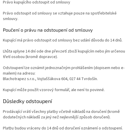
Právo kupujícího odstoupit od smlouvy
Právo odstoupit od smlouvy se vztahuje pouze na spotřebitelské
smlouvy.
Poučení o právu na odstoupení od smlouvy
Kupující má právo odstoupit od smlouvy bez udání důvodu do 14 dnů.
Lhůta uplyne 14 dní ode dne převzetí zboží kupujícím nebo jím určenou
třetí osobou (kromě dopravce).
Odstoupení lze oznámit jednoznačným prohlášením (dopisem nebo e-
mailem) na adresu:
Blachotrapez s.r.o., Vojtaššákova 604, 027 44 Tvrdošín.
Kupující může použít vzorový formulář, ale není to povinné.
Důsledky odstoupení
Prodávající vrátí všechny platby včetně nákladů na doručení (kromě
dodatečných nákladů za jiný než nejlevnější způsob doručení).
Platby budou vráceny do 14 dnů od doručení oznámení o odstoupení.