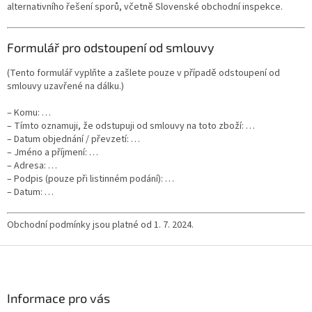
alternativního řešení sporů, včetně Slovenské obchodní inspekce.
Formulář pro odstoupení od smlouvy
(Tento formulář vyplňte a zašlete pouze v případě odstoupení od
smlouvy uzavřené na dálku.)
– Komu: …
– Tímto oznamuji, že odstupuji od smlouvy na toto zboží: …
– Datum objednání / převzetí: …
– Jméno a příjmení: …
– Adresa: …
– Podpis (pouze při listinném podání): …
– Datum: …
Obchodní podmínky jsou platné od 1. 7. 2024.
Z
á
p
a
Informace pro vás