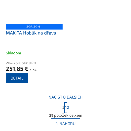
296,29 €
MAKITA Hoblík na dřeva
Skladom
204,76 € bez DPH
251,85 €
/ ks
DETAIL
NAČÍST 8 DALŠÍCH
S
1
2
t
O
r
29
položek celkem
v
á
l
NAHORU
n
á
k