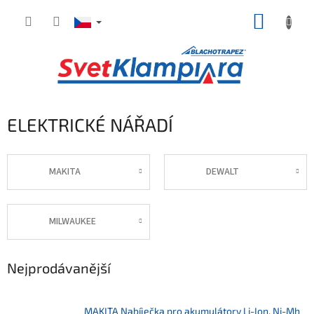
Přejít
NÁKUP
na
obsah
KOŠÍK
ELEKTRICKÉ NÁŘADÍ
MAKITA
DEWALT
MILWAUKEE
Nejprodávanější
MAKITA Nabíječka pro akumulátory Li-Ion, Ni-Mh