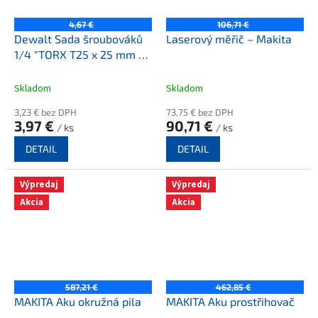
4,67 €
106,71 €
Dewalt Sada šroubováků
Laserový měřič – Makita
1/4 "TORX T25 x 25 mm -
5ks
Skladom
Skladom
3,23 € bez DPH
73,75 € bez DPH
3,97 €
90,71 €
/ ks
/ ks
DETAIL
DETAIL
Výpredaj
Výpredaj
Akcia
Akcia
587,21 €
462,85 €
MAKITA Aku okružná pila
MAKITA Aku prostřihovač