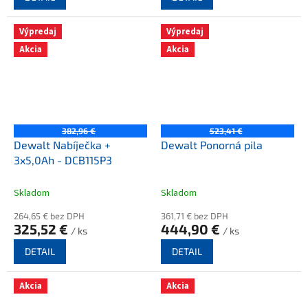
Výpredaj
Výpredaj
Akcia
Akcia
382,96 €
523,41 €
Dewalt Nabíječka +
Dewalt Ponorná pila
3x5,0Ah - DCB115P3
Skladom
Skladom
264,65 € bez DPH
361,71 € bez DPH
325,52 €
444,90 €
/ ks
/ ks
DETAIL
DETAIL
Akcia
Akcia