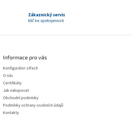
d
o
v
a
á
Zákaznický servis
c
n
í
klíč ke spokojenosti
í
p
r
Z
v
k
á
y
p
v
a
Informace pro vás
ý
t
p
Konfigurátor střech
í
i
O nás
s
u
Certifikáty
Jak nakupovat
Obchodní podmínky
Podmínky ochrany osobních údajů
Kontakty