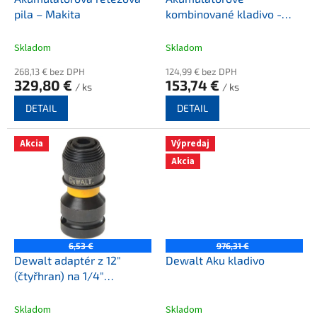
u
pila – Makita
kombinované kladivo -
k
MAKITA
t
Skladom
Skladom
ů
268,13 € bez DPH
124,99 € bez DPH
329,80 €
153,74 €
/ ks
/ ks
DETAIL
DETAIL
Akcia
Výpredaj
Akcia
6,53 €
976,31 €
Dewalt adaptér z 12"
Dewalt Aku kladivo
(čtyřhran) na 1/4"
(šestihran) DT7508-QZ
Skladom
Skladom