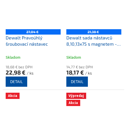
27,04 €
21,38 €
Dewalt Pravoúhlý
Dewalt sada nástavců
šroubovací nástavec
8,10,13x75 s magnetem -
DT7460-QZ
Skladom
Skladom
18,68 € bez DPH
14,77 € bez DPH
22,98 €
18,17 €
/ ks
/ ks
DETAIL
DETAIL
Akcia
Výpredaj
Akcia