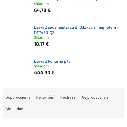
Skladom
64,78 €
Dewalt sada nástavců 8,10,13x75 s magnetem -
DT7460-QZ
Skladom
18,17 €
Dewalt Ponorná pila
Skladom
444,90 €
Ř
a
Doporučujeme
Nejlevnější
Nejdražší
Nejprodávanější
z
e
Abecedně
n
í