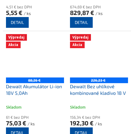
4,51 € bez DPH
674,69 € bez DPH
5,55 €
829,87 €
/ ks
/ ks
DETAIL
DETAIL
Výpredaj
Výpredaj
Akcia
Akcia
88,26 €
226,23 €
Dewalt Akumulátor Li-ion
Dewalt Bez uhlíkové
18V 5,0Ah
kombinované kladivo 18 V
Skladom
Skladom
61 € bez DPH
156,34 € bez DPH
75,03 €
192,30 €
/ ks
/ ks
DETAIL
DETAIL