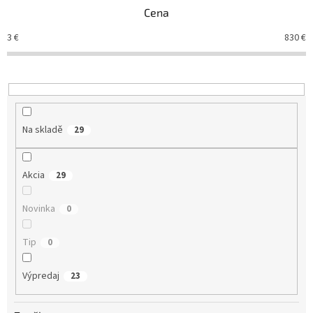
p
Cena
r
o
3
€
830
€
d
u
k
t
ů
Na skladě
29
Akcia
29
Novinka
0
Tip
0
Výpredaj
23