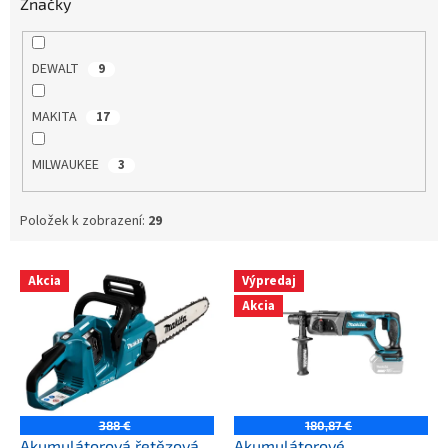
Značky
DEWALT
9
MAKITA
17
MILWAUKEE
3
Položek k zobrazení:
29
V
Akcia
Výpredaj
ý
Akcia
p
i
s
p
r
o
388 €
180,87 €
d
Akumulátorová řetězová
Akumulátorové