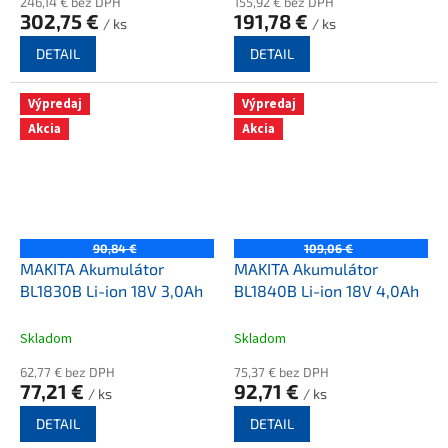
246,14 € bez DPH
155,92 € bez DPH
302,75 €
191,78 €
/ ks
/ ks
DETAIL
DETAIL
Výpredaj
Výpredaj
Akcia
Akcia
90,84 €
109,06 €
MAKITA Akumulátor
MAKITA Akumulátor
BL1830B Li-ion 18V 3,0Ah
BL1840B Li-ion 18V 4,0Ah
Skladom
Skladom
62,77 € bez DPH
75,37 € bez DPH
77,21 €
92,71 €
/ ks
/ ks
DETAIL
DETAIL