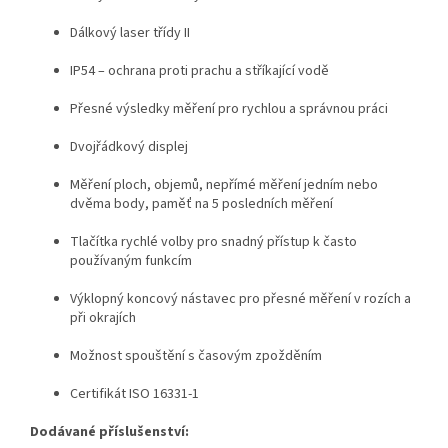
Dálkový laser třídy II
IP54 – ochrana proti prachu a stříkající vodě
Přesné výsledky měření pro rychlou a správnou práci
Dvojřádkový displej
Měření ploch, objemů, nepřímé měření jedním nebo
dvěma body, paměť na 5 posledních měření
Tlačítka rychlé volby pro snadný přístup k často
používaným funkcím
Výklopný koncový nástavec pro přesné měření v rozích a
při okrajích
Možnost spouštění s časovým zpožděním
Certifikát ISO 16331-1
Dodávané příslušenství: