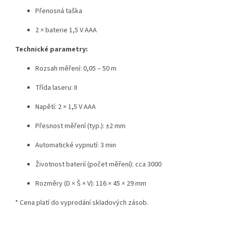
Přenosná taška
2 × baterie 1,5 V AAA
Technické parametry:
Rozsah měření: 0,05 – 50 m
Třída laseru: II
Napětí: 2 × 1,5 V AAA
Přesnost měření (typ.): ±2 mm
Automatické vypnutí: 3 min
Životnost baterií (počet měření): cca 3000
Rozměry (D × Š × V): 116 × 45 × 29 mm
* Cena platí do vyprodání skladových zásob.