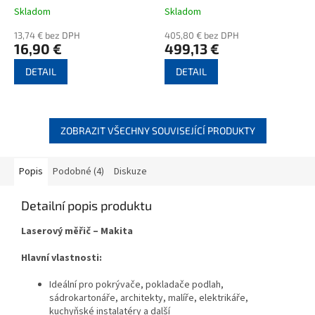
Skladom
Skladom
13,74 € bez DPH
405,80 € bez DPH
16,90 €
499,13 €
DETAIL
DETAIL
ZOBRAZIT VŠECHNY SOUVISEJÍCÍ PRODUKTY
Popis
Podobné (4)
Diskuze
Detailní popis produktu
Laserový měřič –
Makita
Hlavní vlastnosti:
Ideální pro pokrývače, pokladače podlah,
sádrokartonáře, architekty, malíře, elektrikáře,
kuchyňské instalatéry a další