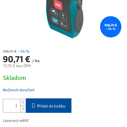
106,71 €
–14 %
106,71 €
–14 %
90,71 €
/ ks
73,75 € bez DPH
Měrná
Skladom
cena:
Možnosti doručení
Přidat do košíku
Laserový měřič