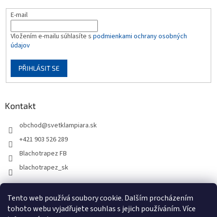
E-mail
Vložením e-mailu súhlasíte s
podmienkami ochrany osobných
údajov
PŘIHLÁSIT SE
Kontakt
obchod
@
svetklampiara.sk
+421 903 526 289
Blachotrapez FB
blachotrapez_sk
Tento web používá soubory cookie. Dalším procházením
tohoto webu vyjadřujete souhlas s jejich používáním. Více