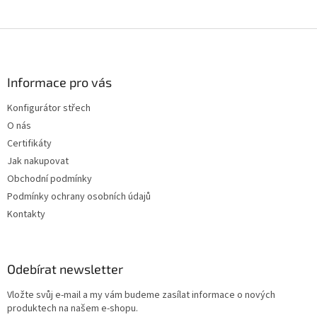
Z
á
p
a
Informace pro vás
t
Konfigurátor střech
í
O nás
Certifikáty
Jak nakupovat
Obchodní podmínky
Podmínky ochrany osobních údajů
Kontakty
Odebírat newsletter
Vložte svůj e-mail a my vám budeme zasílat informace o nových
produktech na našem e-shopu.