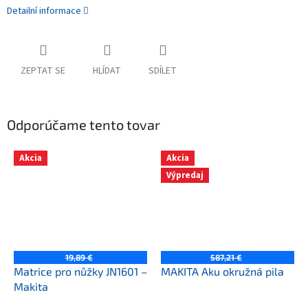
Detailní informace
ZEPTAT SE
HLÍDAT
SDÍLET
Odporúčame tento tovar
Akcia
Akcia
Výpredaj
19,89 €
587,21 €
Matrice pro nůžky JN1601 –
MAKITA Aku okružná pila
Makita