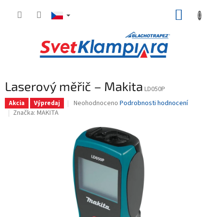
Přejít
NÁKUP
na
obsah
KOŠÍK
Laserový měřič – Makita
LD050P
Průměrné
Neohodnoceno
Podrobnosti hodnocení
Akcia
Výpredaj
hodnocení
Značka:
MAKITA
produktu
je
0,0
z
5
hvězdiček.