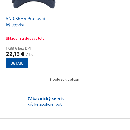
SNICKERS Pracovní
kšiltovka
Skladom u dodávateľa
17,99 € bez DPH
22,13 €
/ ks
DETAIL
3
položek celkem
O
v
l
á
Zákaznický servis
d
klíč ke spokojenosti
a
c
í
Z
p
á