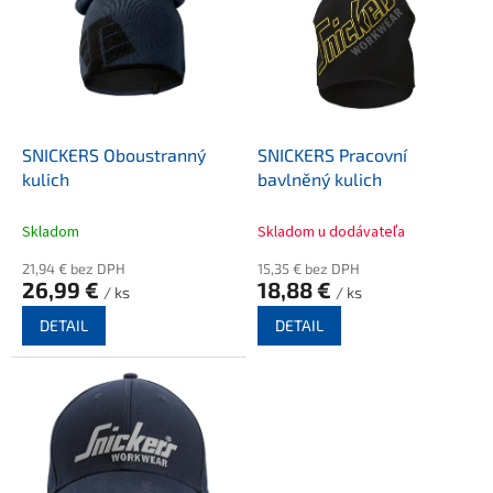
p
i
s
p
r
o
d
SNICKERS Oboustranný
SNICKERS Pracovní
u
kulich
bavlněný kulich
k
t
Skladom
Skladom u dodávateľa
ů
21,94 € bez DPH
15,35 € bez DPH
26,99 €
18,88 €
/ ks
/ ks
DETAIL
DETAIL