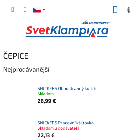
Přejít
NÁKUP
na
obsah
KOŠÍK
ČEPICE
Nejprodávanější
SNICKERS Oboustranný kulich
Skladom
26,99 €
SNICKERS Pracovní kšiltovka
Skladom u dodávateľa
22,13 €