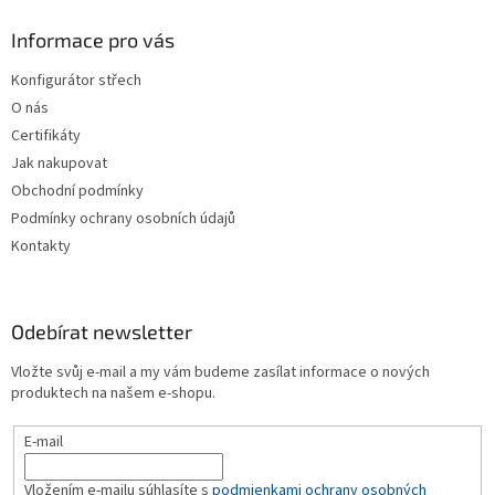
r
p
v
a
Informace pro vás
k
t
y
Konfigurátor střech
í
v
O nás
ý
p
Certifikáty
i
Jak nakupovat
s
Obchodní podmínky
u
Podmínky ochrany osobních údajů
Kontakty
Odebírat newsletter
Vložte svůj e-mail a my vám budeme zasílat informace o nových
produktech na našem e-shopu.
E-mail
Vložením e-mailu súhlasíte s
podmienkami ochrany osobných