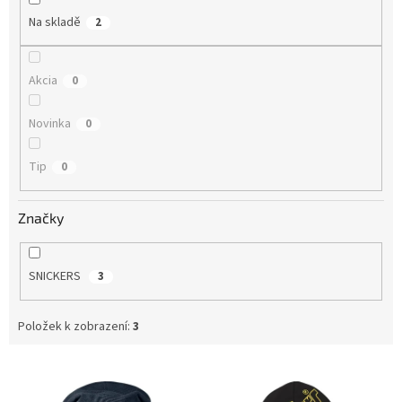
Na skladě
2
Akcia
0
Novinka
0
Tip
0
Značky
SNICKERS
3
Položek k zobrazení:
3
V
ý