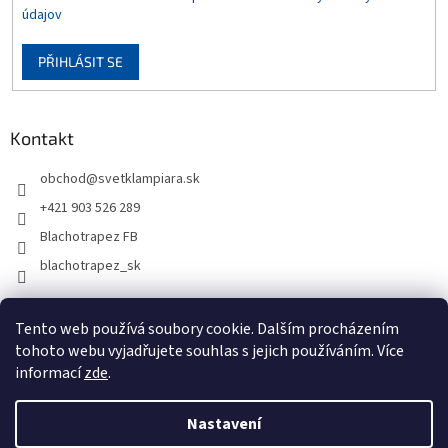
údajov
PŘIHLÁSIT SE
Kontakt
obchod
@
svetklampiara.sk
+421 903 526 289
Blachotrapez FB
blachotrapez_sk
Tento web používá soubory cookie. Dalším procházením
tohoto webu vyjadřujete souhlas s jejich používáním. Více
informací
zde
.
Nastavení
Vytvořil Shoptet