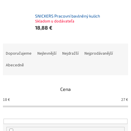
SNICKERS Pracovní bavlněný kulich
Skladom u dodávateľa
18,88 €
Ř
a
Doporučujeme
Nejlevnější
Nejdražší
Nejprodávanější
z
e
Abecedně
n
í
p
Cena
r
o
18
€
27
€
d
u
k
t
ů