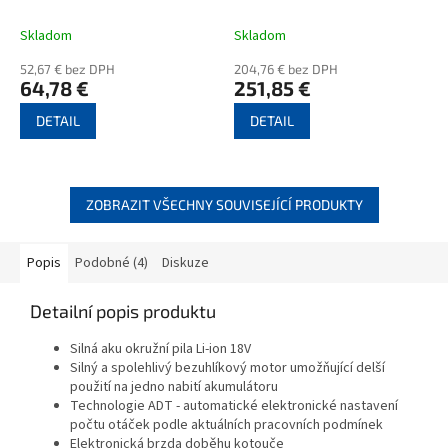
Skladom
Skladom
52,67 € bez DPH
204,76 € bez DPH
64,78 €
251,85 €
DETAIL
DETAIL
ZOBRAZIT VŠECHNY SOUVISEJÍCÍ PRODUKTY
Popis
Podobné (4)
Diskuze
Detailní popis produktu
Silná aku okružní pila Li-ion 18V
Silný a spolehlivý bezuhlíkový motor umožňující delší
použití na jedno nabití akumulátoru
Technologie ADT - automatické elektronické nastavení
počtu otáček podle aktuálních pracovních podmínek
Elektronická brzda doběhu kotouče