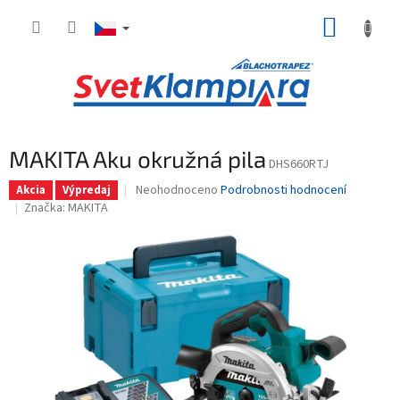
Přejít
NÁKUP
na
obsah
KOŠÍK
MAKITA Aku okružná pila
DHS660RTJ
Průměrné
Neohodnoceno
Podrobnosti hodnocení
Akcia
Výpredaj
hodnocení
Značka:
MAKITA
produktu
je
0,0
z
5
hvězdiček.