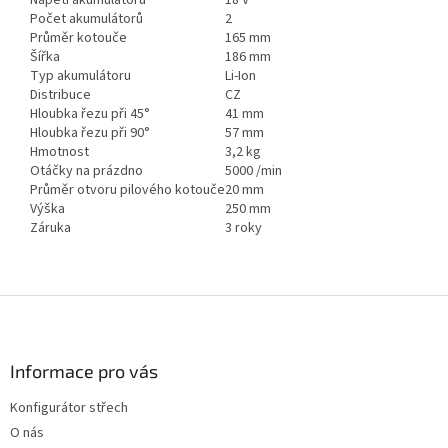
Počet akumulátorů
2
Průměr kotouče
165 mm
Šířka
186 mm
Typ akumulátoru
Li-Ion
Distribuce
CZ
Hloubka řezu při 45°
41 mm
Hloubka řezu při 90°
57 mm
Hmotnost
3,2 kg
Otáčky na prázdno
5000 /min
Průměr otvoru pilového kotouče
20 mm
Výška
250 mm
Záruka
3 roky
Z
á
p
a
Informace pro vás
t
Konfigurátor střech
í
O nás