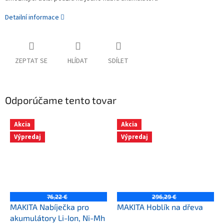
Detailní informace
ZEPTAT SE
HLÍDAT
SDÍLET
Odporúčame tento tovar
Akcia
Akcia
Výpredaj
Výpredaj
76,22 €
296,29 €
MAKITA Nabíječka pro
MAKITA Hoblík na dřeva
akumulátory Li-Ion, Ni-Mh