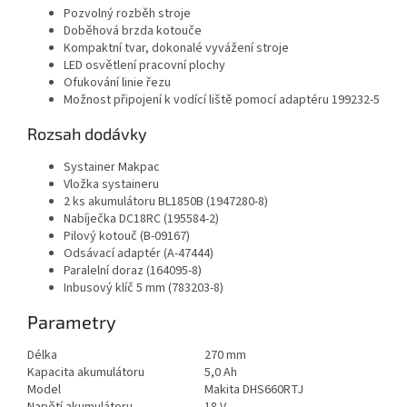
Pozvolný rozběh stroje
Doběhová brzda kotouče
Kompaktní tvar, dokonalé vyvážení stroje
LED osvětlení pracovní plochy
Ofukování linie řezu
Možnost připojení k vodící liště pomocí adaptéru 199232-5
Rozsah dodávky
Systainer Makpac
Vložka systaineru
2 ks akumulátoru BL1850B (1947280-8)
Nabíječka DC18RC (195584-2)
Pilový kotouč (B-09167)
Odsávací adaptér (A-47444)
Paralelní doraz (164095-8)
Inbusový klíč 5 mm (783203-8)
Parametry
Délka
270 mm
Kapacita akumulátoru
5,0 Ah
Model
Makita DHS660RTJ
Napětí akumulátoru
18 V