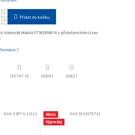
 doručení
Přidat do košíku
ý utahovák Makita DTW285RFJX s příslušenstvím Li-ion
h
informace
ZEPTAT SE
HLÍDAT
SDÍLET
Kód:
S.BIT.S-13112
Kód:
DLX3078TX1
Akcia
Výpredaj