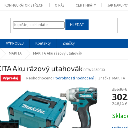
KONFIGURÁTOR STŘECH
O NÁS
CERTIFIKÁTY
JAK NAKUPO
HLEDAT
VÝPRODEJ
Kontakty
Značky
MAKITA
MAKITA Aku rázový utahovák
ITA Aku rázový utahovák
DTW285RFJX
Průměrné
Neohodnoceno
Podrobnosti hodnocení
Značka:
MAKITA
Výpredaj
hodnocení
produktu
356,18 €
je
302
0,0
246,14 €
z
5
Měrná
Skla
hvězdiček.
cena: