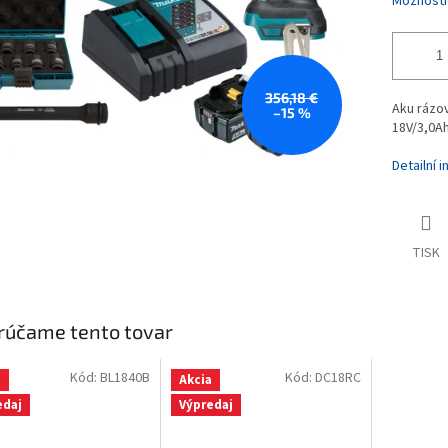
Možnosti
356,18 €
Aku rázov
–15 %
18V/3,0A
Detailní 
TISK
rúčame tento tovar
Kód:
BL1840B
Kód:
DC18RC
a
Akcia
edaj
Výpredaj