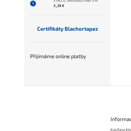
STALCO Svinovacíí metr 5 m
3,28 €
Certifikáty Blachortapez
Přijímáme online platby
Z
á
p
a
t
Informac
í
Konfiguráto