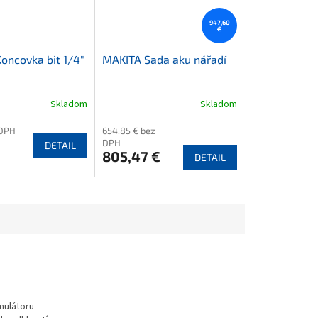
947,60
€
oncovka bit 1/4"
MAKITA Sada aku nářadí
Skladom
Skladom
 DPH
654,85 € bez
DPH
DETAIL
805,47 €
DETAIL
mulátoru