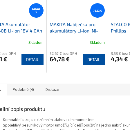
109,06
76,22 €
€
TA Akumulátor
MAKITA Nabíječka pro
STALCO K
0B Li-ion 18V 4,0Ah
akumulátory Li-Ion, Ni-
Phillips
Mh
Skladom
Skladom
€ bez DPH
52,67 € bez DPH
3,53 € bez
1 €
64,78 €
4,34 €
DETAIL
DETAIL
s
Podobné (4)
Diskuze
ailní popis produktu
Kompaktní stroj s extrémním utahovacím momentem
Spolehlivý bezuhlíkový motor umožňující delší použití na jedno nabití aku