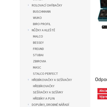
n
ROLOVACÍ OHÝBAČKY
e
BUSCHMANN
l
WUKO
BIRO PROFIL
NŮŽKY A KLEŠTĚ
MALCO
BESSEY
FREUND
STUBAI
ZBIROVIA
MASC
STALCO PERFECT
Odpo
HŘEBÍKOVAČKY A SEŠÍVAČKY
HŘEBÍKOVAČKY
Akci
SEŠÍVAČKY A SEŠÍVKY
Výpr
HŘEBÍKY A PLYN
DOPLŇKY, DROBNÉ NÁŘADÍ