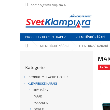
Přejít
obchod@svetklampiara.sk
na
obsah
PRODUKTY BLACHOTRAPEZ
KLEMPÍŘSKÉ NÁŘADÍ
Domů
KLEMPÍŘSKÉ NÁŘADÍ
ELEKTRICKÉ NÁŘADÍ
P
MAK
o
Přeskočit
s
Kategorie
kategorie
Akcia
t
r
PRODUKTY BLACHOTRAPEZ
a
KLEMPÍŘSKÉ NÁŘADÍ
n
OHÝBAČKY
n
í
MAAD
p
MAZANEK
a
SOREX