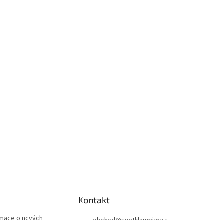
Kontakt
rmace o nových
obchod
@
svetklampiara.s