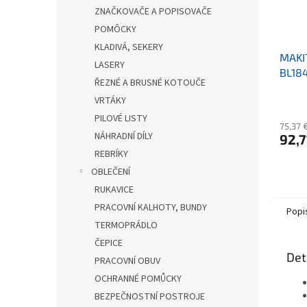
ZNAČKOVAČE A POPISOVAČE
POMÔCKY
KLADIVÁ, SEKERY
MAKI
LASERY
BL184
ŘEZNÉ A BRUSNÉ KOTOUČE
VRTÁKY
PILOVÉ LISTY
75,37 
NÁHRADNÍ DÍLY
92,7
REBRÍKY
OBLEČENÍ
RUKAVICE
PRACOVNÍ KALHOTY, BUNDY
Popi
TERMOPRÁDLO
ČEPICE
Det
PRACOVNÍ OBUV
OCHRANNÉ POMŮCKY
BEZPEČNOSTNÍ POSTROJE