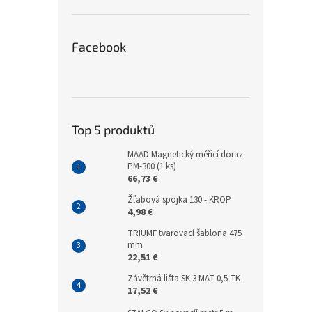
Facebook
Top 5 produktů
MAAD Magnetický měřicí doraz
PM-300 (1 ks)
66,73 €
Žľabová spojka 130 - KROP
4,98 €
TRIUMF tvarovací šablona 475
mm
22,51 €
Závětrná lišta SK 3 MAT 0,5 TK
17,52 €