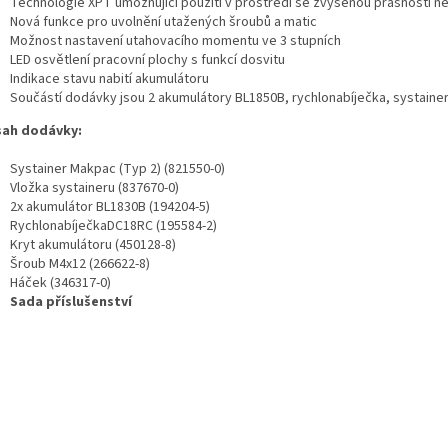
Technologie XPT umožňující použití v prostředí se zvýšenou prašností ne
Nová funkce pro uvolnění utažených šroubů a matic
Možnost nastavení utahovacího momentu ve 3 stupních
LED osvětlení pracovní plochy s funkcí dosvitu
Indikace stavu nabití akumulátoru
Součástí dodávky jsou 2 akumulátory BL1850B, rychlonabíječka, systainer
ah dodávky:
Systainer Makpac (Typ 2) (821550-0)
Vložka systaineru (837670-0)
2x akumulátor BL1830B (194204-5)
RychlonabíječkaDC18RC (195584-2)
Kryt akumulátoru (450128-8)
Šroub M4x12 (266622-8)
Háček (346317-0)
Sada příslušenství