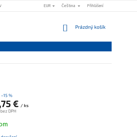
EUR
Čeština
VAT
OBCHODNÍ PODMÍNKY
PODMÍNKY OCHRANY OSOBNÍCH ÚDAJŮ
Přihlášení
NÁKUPNÍ
Prázdný košík
KOŠÍK
–15 %
,75 €
/ ks
 bez DPH
dom