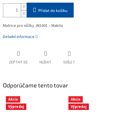
Přidat do košíku
Matrice pro nůžky JN1601 –
Makita
Detailní informace
ZEPTAT SE
HLÍDAT
SDÍLET
Odporúčame tento tovar
Akcia
Akcia
Výpredaj
Výpredaj