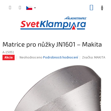
Přejít
NÁKUP
na
obsah
KOŠÍK
Matrice pro nůžky JN1601 – Makita
A-15051
Průměrné
Neohodnoceno
Podrobnosti hodnocení
Značka:
MAKITA
Akcia
hodnocení
produktu
je
0,0
z
5
hvězdiček.