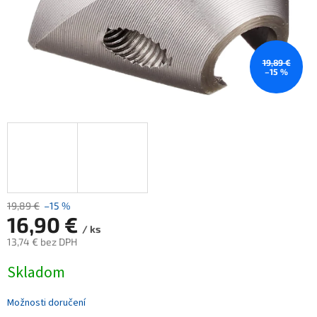
19,89 €
–15 %
19,89 €
–15 %
16,90 €
/ ks
13,74 € bez DPH
Měrná
Skladom
cena:
Možnosti doručení