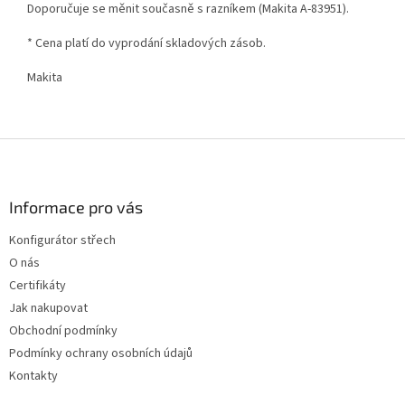
Doporučuje se měnit současně s razníkem (Makita A-83951).
* Cena platí do vyprodání skladových zásob.
Makita
Z
á
p
a
Informace pro vás
t
Konfigurátor střech
í
O nás
Certifikáty
Jak nakupovat
Obchodní podmínky
Podmínky ochrany osobních údajů
Kontakty