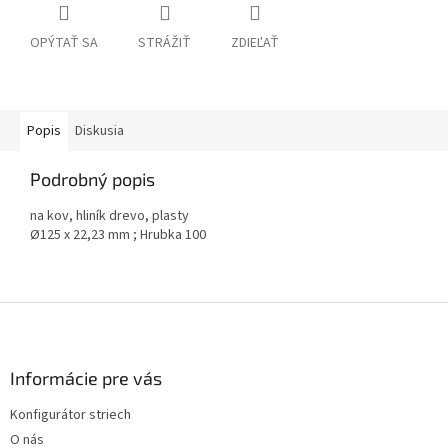
OPÝTAŤ SA
STRÁŽIŤ
ZDIEĽAŤ
Popis
Diskusia
Podrobný popis
na kov, hliník drevo, plasty
Ø125 x 22,23 mm ; Hrubka 100
Z
á
p
ä
Informácie pre vás
t
Konfigurátor striech
i
O nás
e