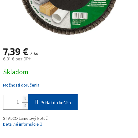
7,39 €
/ ks
6,01 € bez DPH
Jednotková
Skladom
cena:
Možnosti doručenia
Pridať do košíka
STALCO Lamelový kotúč
Detailné informácie