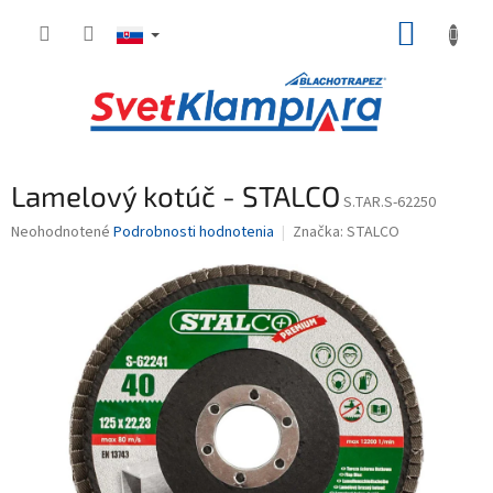
Prejsť
NÁKUP
na
obsah
KOŠÍK
Lamelový kotúč - STALCO
S.TAR.S-62250
Priemerné
Neohodnotené
Podrobnosti hodnotenia
Značka:
STALCO
hodnotenie
produktu
je
0,0
z
5
hviezdičiek.