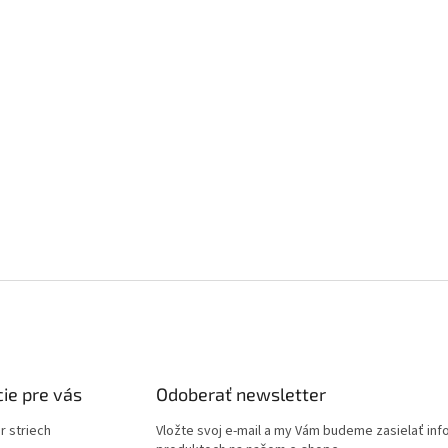
ie pre vás
Odoberať newsletter
r striech
Vložte svoj e-mail a my Vám budeme zasielať in