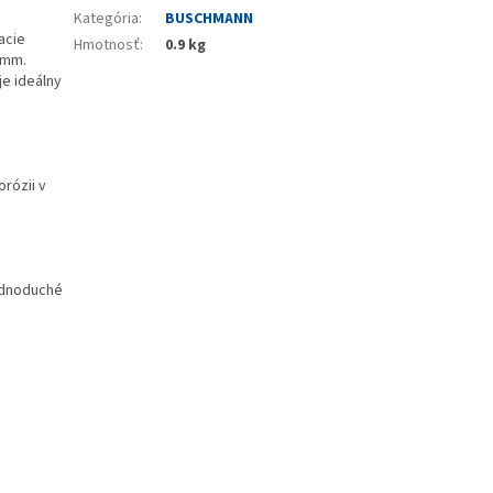
Kategória
:
BUSCHMANN
acie
Hmotnosť
:
0.9 kg
 mm.
e ideálny
orózii v
ednoduché