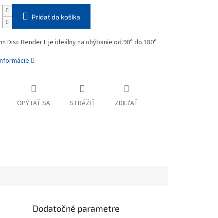
Pridať do košíka
 Disc Bender L je ideálny na ohýbanie od 90° do 180°
informácie
OPÝTAŤ SA
STRÁŽIŤ
ZDIEĽAŤ
Dodatočné parametre