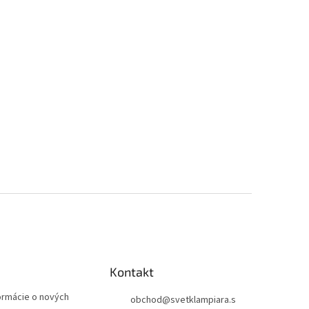
Kontakt
formácie o nových
obchod
@
svetklampiara.s