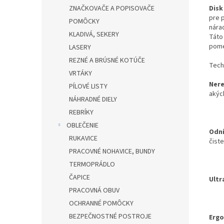
Disk
ZNAČKOVAČE A POPISOVAČE
pre 
POMÔCKY
nára
KLADIVÁ, SEKERY
Táto
pome
LASERY
REZNÉ A BRÚSNÉ KOTÚČE
Techn
VRTÁKY
Nere
PÍLOVÉ LISTY
akýc
NÁHRADNÉ DIELY
REBRÍKY
OBLEČENIE
Odní
RUKAVICE
čiste
PRACOVNÉ NOHAVICE, BUNDY
TERMOPRÁDLO
ČAPICE
Ultr
PRACOVNÁ OBUV
OCHRANNÉ POMÔCKY
BEZPEČNOSTNÉ POSTROJE
Ergo