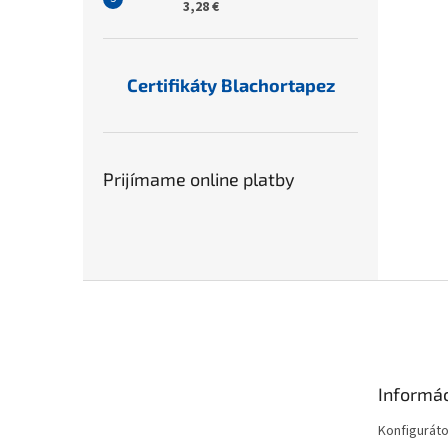
3,28 €
Certifikáty Blachortapez
Prijímame online platby
Z
á
p
ä
t
Informác
i
e
Konfiguráto