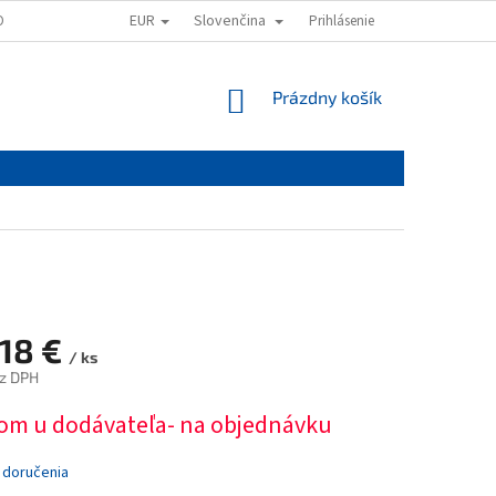
EUR
Slovenčina
OVAŤ
OBCHODNÉ PODMIENKY
PODMIENKY OCHRANY OSOBNÝCH ÚD
Prihlásenie
NÁKUPNÝ
Prázdny košík
KOŠÍK
,18 €
/ ks
z DPH
ová
om u dodávateľa- na objednávku
 doručenia