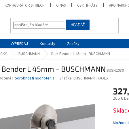
KONFIGURÁTOR STRIECH
O NÁS
CERTIFIKÁTY
AKO NAKUP
HĽADAŤ
VÝPREDAJ
Kontakty
Značky
AČKY
BUSCHMANN
Disk Bender L 45mm - BUSCHMANN
k Bender L 45mm - BUSCHMANN
BUSH2030
né
notené
Podrobnosti hodnotenia
Značka:
BUSCHMANN TOOLS
nie
327
u
266 € be
Jednotk
Sklad
cena:
iek.
Možnosti