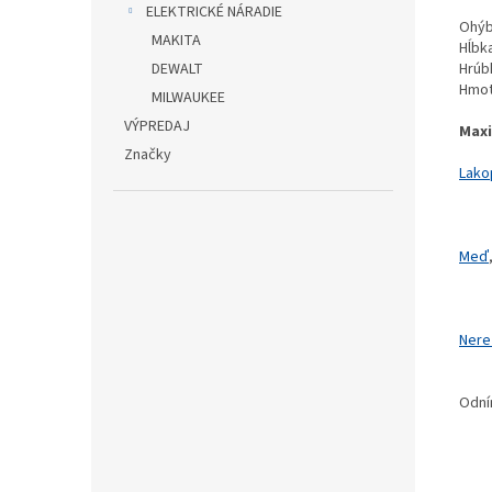
ELEKTRICKÉ NÁRADIE
Ohýb
MAKITA
Hĺbk
Hrúb
DEWALT
Hmot
MILWAUKEE
VÝPREDAJ
Maxi
Značky
Lako
Meď
Nere
Odní