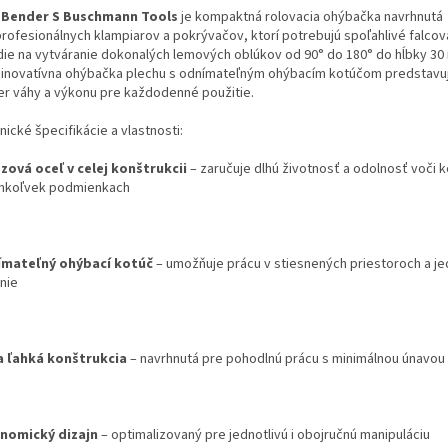
 Bender S Buschmann Tools
je
kompaktná rolovacia ohýbačka navrhnutá
profesionálnych klampiarov a pokrývačov, ktorí potrebujú spoľahlivé falcov
die na vytváranie dokonalých lemových oblúkov od 90° do 180° do hĺbky 30
 inovatívna ohýbačka plechu s odnímateľným ohýbacím kotúčom predstavuj
r váhy a výkonu pre každodenné použitie.
ické špecifikácie a vlastnosti:
zová oceľ v celej konštrukcii
– zaručuje dlhú životnosť a odolnosť voči k
hkoľvek podmienkach
mateľný ohýbací kotúč
– umožňuje prácu v stiesnených priestoroch a j
nie
a ľahká konštrukcia
– navrhnutá pre pohodlnú prácu s minimálnou únavou
nomický dizajn
– optimalizovaný pre jednotlivú i obojručnú manipuláciu