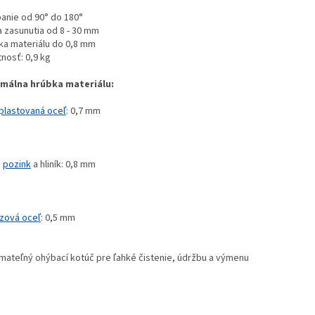
anie od 90° do 180°
a zasunutia od 8 - 30 mm
ka materiálu do 0,8 mm
nosť: 0,9 kg
málna hrúbka materiálu:
plastovaná oceľ
: 0,7 mm
,
pozink
a hliník: 0,8 mm
zová oceľ
: 0,5 mm
mateľný ohýbací kotúč pre ľahké čistenie, údržbu a výmenu