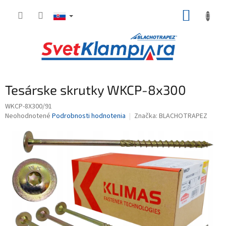
Prejsť
NÁKUP
na
obsah
KOŠÍK
Tesárske skrutky WKCP-8x300
WKCP-8X300/91
Priemerné
Neohodnotené
Podrobnosti hodnotenia
Značka:
BLACHOTRAPEZ
hodnotenie
produktu
je
0,0
z
5
hviezdičiek.