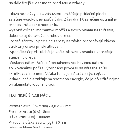
Najdôležitejšie vlastnosti produktu a výhody:
-Hlava podložky s TX zásuvkou - Zväčšuje prítlačnú plochu
zaisťuje vysokú pevnosť v ťahu. Zásuvka TX zaručuje optimálny
prenos krútiaceho momentu.
-Vysoký krútiaci moment - umožňuje skrutkovanie bez vŕtania,
dokonca aj do tvrdých druhov dreva.
-Rezné zárezy - Špeciálne zárezy na závite prerezávajú vlákna
štruktúry dreva pri skrutkovaní.
-Špeciálna čepeľ - Uľahčuje začiatok skrutkovania a zabraňuje
štiepeniu dreva.
-Voskový náter - Vďaka špeciálnemu voskovému náteru
aplikovanému počas výrobného procesu sa výrazne znížil
skrutkovací moment. Vďaka tomu je inštalácia rýchlejšia,
jednoduchšia a znižuje sa spotreba energie, čo je dôležité najmä
pri akumulátorovom náradí.
TECHNICKÉ ŠPECIFIKÁCIE
Rozmer vrutu (Lw x dw) - 8,0 x 300mm
Priemer vrutu (dw) - 8mm
Dĺžka vrutu (Lw) - 300mm
Pracovná dĺžka závitu (Lg) - 80mm
Priemer hlavy (Dw) - 22mm