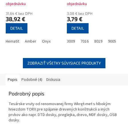
objednávku
objednávku
31,64 € bez DPH
3,08 € bez DPH
38,92 €
3,79 €
DETAIL
DETAIL
Hematit
Amber
Onyx
3009
7016
8019
9005
ZOBRAZIŤ VŠETKY SÚVISIACE PRODUKTY
Popis
Podobné (4)
Diskusia
Podrobný popis
Tesárske vruty od renomovanej firmy Wkręt-met s hlbokým
hniezdom TORX pre spájanie drevených konštrukcíi a iných
prvkov ako napr. DTD dosky, preglejka, drevo, MDF dosky, OSB
dosky.