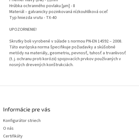
Hrúbka ochranného povlaku [µm] - 8
Materiál – galvanicky pozinkovaná nízkouhlíková oceľ
Typ hniezda vrutu - TX-40
UPOZORNENIE!
Skrutky boli vyrobené v súlade s normou PN-EN 14592 – 2008.
Táto európska norma špecifikuje požiadavky a skúšobné
metódy na materiály, geometriu, pevnosť, tuhosť a trvanlivosť
(t. j. ochranu proti korózii) spojovacích prvkov používaných v
nosných drevených konštrukciách.
Z
á
p
ä
Informácie pre vás
t
Konfigurátor striech
i
O nás
e
Certifikáty