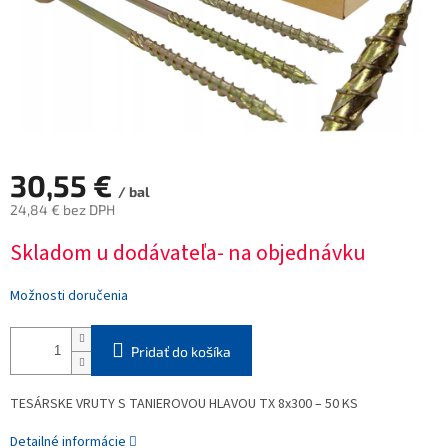
30,55 €
/ bal
24,84 € bez DPH
Jednotková
Skladom u dodávateľa- na objednávku
cena:
Možnosti doručenia
Pridať do košíka
TESÁRSKE VRUTY S TANIEROVOU HLAVOU TX 8x300 – 50 KS
Detailné informácie