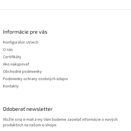
a
c
i
Z
e
á
p
p
r
ä
Informácie pre vás
v
t
k
Konfigurátor striech
i
y
O nás
v
e
ý
Certifikáty
p
Ako nakupovať
i
Obchodné podmienky
s
u
Podmienky ochrany osobných údajov
Kontakty
Odoberať newsletter
Vložte svoj e-mail a my Vám budeme zasielať informácie o nových
produktoch na našom e-shope.