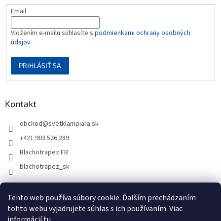
Email
Vložením e-mailu súhlasíte s
podmienkami ochrany osobných
údajov
PRIHLÁSIŤ SA
Kontakt
obchod
@
svetklampiara.sk
+421 903 526 289
Blachotrapez FB
blachotrapez_sk
Tento web používa súbory cookie. Ďalším prechádzaním
tohto webu vyjadrujete súhlas s ich používaním. Viac
informácií
tu
.