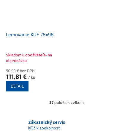
Lemovanie KUF 78x98
Skladom u dodávateľa- na
objednávku
90,90 € bez DPH
111,81 €
/ ks
DETAIL
17
položiek celkom
O
v
l
á
Zákaznický servis
d
kľúč k spokojnosti