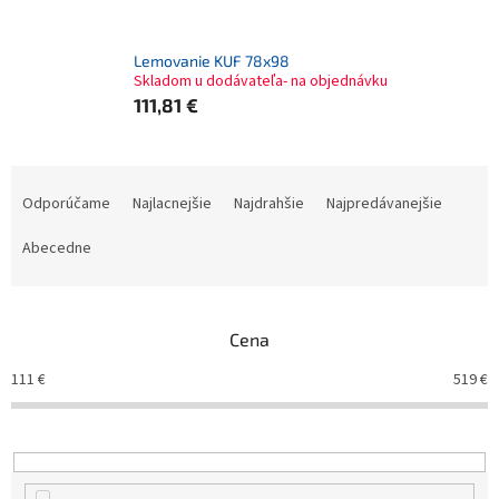
Lemovanie KUF 78x98
Skladom u dodávateľa- na objednávku
111,81 €
R
a
Odporúčame
Najlacnejšie
Najdrahšie
Najpredávanejšie
d
e
Abecedne
n
i
e
Cena
p
r
111
€
519
€
o
d
u
k
t