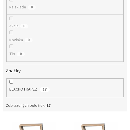
o
Na sklade
0
v
Akcia
0
Novinka
0
Tip
0
Značky
BLACHOTRAPEZ
17
Zobrazených položiek:
17
V
ý