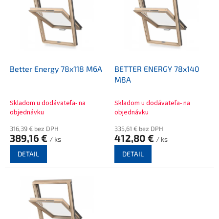
p
i
s
p
r
o
d
Better Energy 78x118 M6A
BETTER ENERGY 78x140
u
M8A
k
t
Skladom u dodávateľa- na
Skladom u dodávateľa- na
o
objednávku
objednávku
v
316,39 € bez DPH
335,61 € bez DPH
389,16 €
412,80 €
/ ks
/ ks
DETAIL
DETAIL