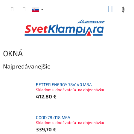
Prejsť
NÁKUP
na
obsah
KOŠÍK
OKNÁ
Najpredávanejšie
BETTER ENERGY 78x140 M8A
Skladom u dodávateľa- na objednávku
412,80 €
GOOD 78x118 M6A
Skladom u dodávateľa- na objednávku
339,70 €