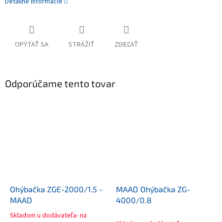
Detailné informácie
OPÝTAŤ SA
STRÁŽIŤ
ZDIEĽAŤ
Odporúčame tento tovar
Ohýbačka ZGE-2000/1.5 -
MAAD Ohýbačka ZG-
MAAD
4000/0.8
Skladom u dodávateľa- na
Priemerné