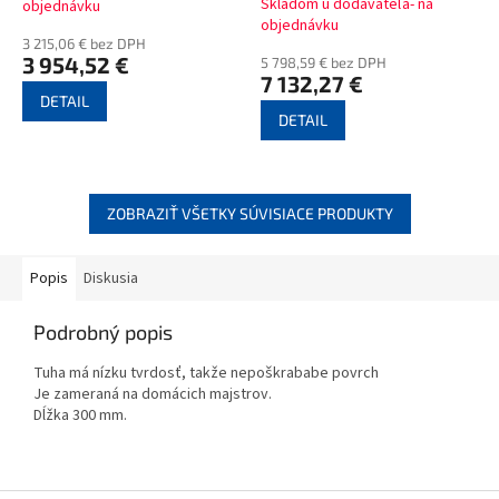
Skladom u dodávateľa- na
objednávku
hodnotenie
objednávku
produktu
3 215,06 € bez DPH
je
3 954,52 €
5 798,59 € bez DPH
7 132,27 €
3,9
DETAIL
z
DETAIL
5
hviezdičiek.
ZOBRAZIŤ VŠETKY SÚVISIACE PRODUKTY
Popis
Diskusia
Podrobný popis
Tuha má nízku tvrdosť, takže nepoškrababe povrch
Je zameraná na domácich majstrov.
Dĺžka 300 mm.