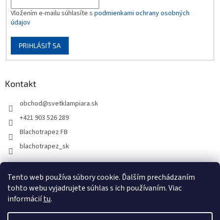
Vložením e-mailu súhlasíte s
podmienkami ochrany osobných
údajov
PRIHLÁSIŤ SA
Kontakt
obchod
@
svetklampiara.sk
+421 903 526 289
Blachotrapez FB
blachotrapez_sk
Tento web používa súbory cookie. Ďalším prechádzaním
tohto webu vyjadrujete súhlas s ich používaním. Viac
informácií
tu
.