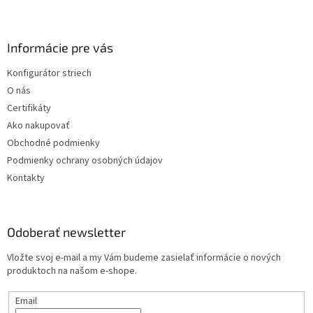
Z
á
p
ä
Informácie pre vás
t
Konfigurátor striech
i
O nás
e
Certifikáty
Ako nakupovať
Obchodné podmienky
Podmienky ochrany osobných údajov
Kontakty
Odoberať newsletter
Vložte svoj e-mail a my Vám budeme zasielať informácie o nových
produktoch na našom e-shope.
Email