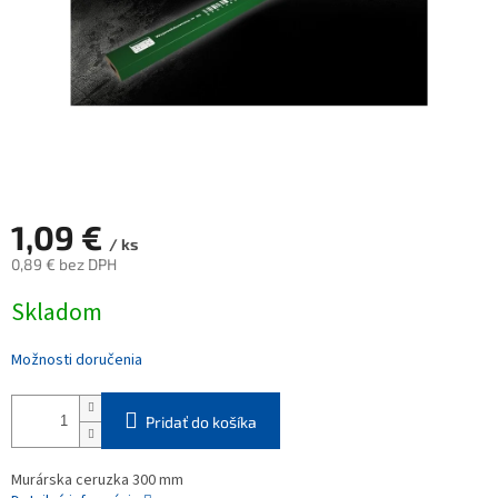
1,09 €
/ ks
0,89 € bez DPH
Jednotková
Skladom
cena:
Možnosti doručenia
Pridať do košíka
Murárska ceruzka 300 mm