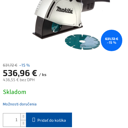
631,72 €
–15 %
631,72 €
–15 %
536,96 €
/ ks
436,55 € bez DPH
Jednotková
Skladom
cena:
Možnosti doručenia
Pridať do košíka