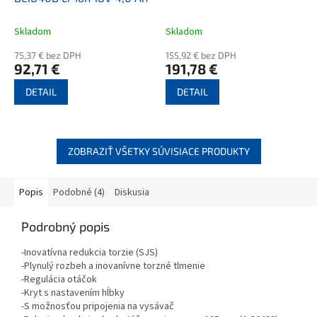
Skladom
Skladom
75,37 € bez DPH
155,92 € bez DPH
92,71 €
191,78 €
DETAIL
DETAIL
ZOBRAZIŤ VŠETKY SÚVISIACE PRODUKTY
Popis
Podobné (4)
Diskusia
Podrobný popis
-Inovatívna redukcia torzie (SJS)
-Plynulý rozbeh a inovanívne torzné tlmenie
-Regulácia otáčok
-Kryt s nastavením hĺbky
-S možnosťou pripojenia na vysávač