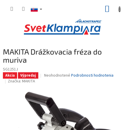
Prejsť
NÁKUP
na
obsah
KOŠÍK
MAKITA Drážkovacia fréza do
muriva
SG1251J
Priemerné
Neohodnotené
Podrobnosti hodnotenia
Akcia
Výpredaj
hodnotenie
Značka:
MAKITA
produktu
je
0,0
z
5
hviezdičiek.