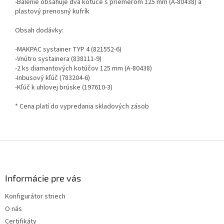
-Balenie obsahuje dva kotúče s priemerom 125 mm (A-80438) a
plastový prenosný kufrík
Obsah dodávky:
-MAKPAC systainer TYP 4 (821552-6)
-Vnútro systainera (838111-9)
-2 ks diamantových kotúčov 125 mm (A-80438)
-Inbusový kľúč (783204-6)
-Kľúč k uhlovej brúske (197610-3)
* Cena platí do vypredania skladových zásob
Z
á
p
ä
Informácie pre vás
t
Konfigurátor striech
i
O nás
e
Certifikáty