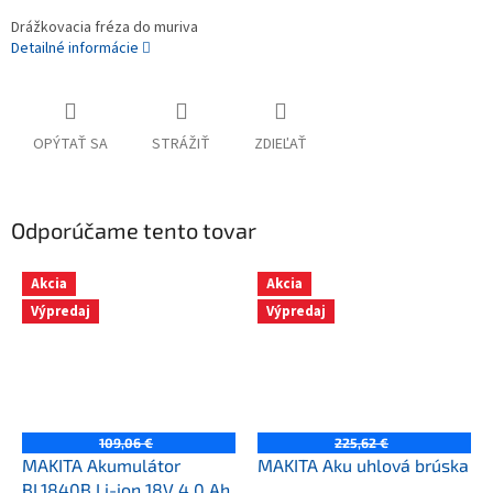
Drážkovacia fréza do muriva
Detailné informácie
OPÝTAŤ SA
STRÁŽIŤ
ZDIEĽAŤ
Odporúčame tento tovar
Akcia
Akcia
Výpredaj
Výpredaj
109,06 €
225,62 €
MAKITA Akumulátor
MAKITA Aku uhlová brúska
BL1840B Li-ion 18V 4,0 Ah