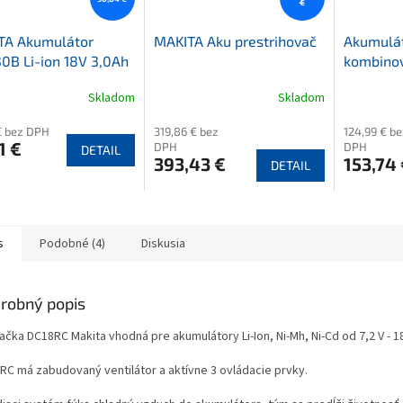
€
TA Akumulátor
MAKITA Aku prestrihovač
Akumulá
0B Li-ion 18V 3,0Ah
kombinov
MAKITA
Skladom
Skladom
€ bez DPH
319,86 € bez
124,99 € be
1 €
DPH
DPH
DETAIL
393,43 €
153,74 
DETAIL
s
Podobné (4)
Diskusia
robný popis
ačka DC18RC Makita vhodná pre akumulátory Li-Ion, Ni-Mh, Ni-Cd od 7,2 V - 18
RC má zabudovaný ventilátor a aktívne 3 ovládacie prvky.