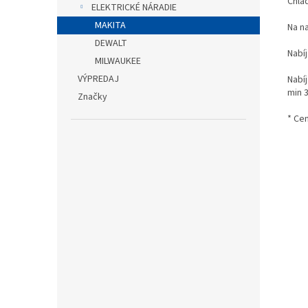
Chla
ELEKTRICKÉ NÁRADIE
MAKITA
Na n
DEWALT
Nabí
MILWAUKEE
VÝPREDAJ
Nabíj
min 3
Značky
* Ce