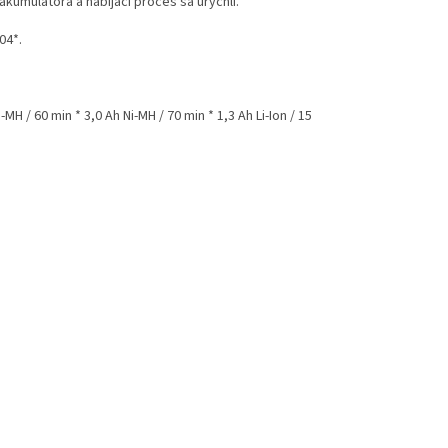
kumulátora a nabíjací proces sa urýchli.
04*.
-MH / 60 min * 3,0 Ah Ni-MH / 70 min * 1,3 Ah Li-Ion / 15