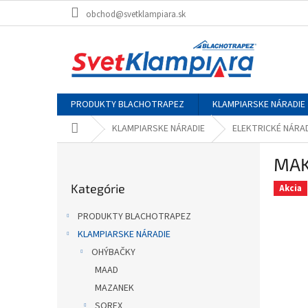
Prejsť
obchod@svetklampiara.sk
na
obsah
PRODUKTY BLACHOTRAPEZ
KLAMPIARSKE NÁRADIE
Domov
KLAMPIARSKE NÁRADIE
ELEKTRICKÉ NÁRA
B
MAKI
o
Preskočiť
č
Kategórie
kategórie
Akcia
n
ý
PRODUKTY BLACHOTRAPEZ
p
KLAMPIARSKE NÁRADIE
a
OHÝBAČKY
n
e
MAAD
l
MAZANEK
SOREX