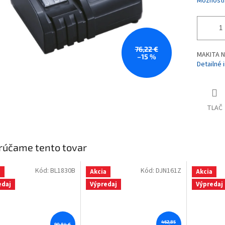
Možnosti
76,22 €
MAKITA Na
–15 %
Detailné 
TLAČ
rúčame tento tovar
Kód:
BL1830B
Kód:
DJN161Z
a
Akcia
Akcia
edaj
Výpredaj
Výpredaj
462,85
90,84 €