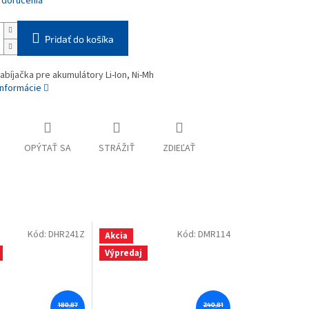
 doručenia
Pridať do košíka
bíjačka pre akumulátory Li-Ion, Ni-Mh
informácie
OPÝTAŤ SA
STRÁŽIŤ
ZDIEĽAŤ
Kód:
DHR241Z
Kód:
DMR114
Akcia
Výpredaj
180,87
240,81