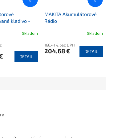
€
€
torové
MAKITA Akumulátorové
ané kladivo -
Rádio
Skladom
Skladom
z
166,41 € bez DPH
204,68 €
DETAIL
€
DETAIL
 V.