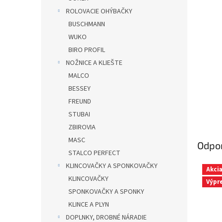
ROLOVACIE OHÝBAČKY
BUSCHMANN
WUKO
BIRO PROFIL
NOŽNICE A KLIEŠTE
MALCO
BESSEY
FREUND
STUBAI
ZBIROVIA
MASC
Odpo
STALCO PERFECT
KLINCOVAČKY A SPONKOVAČKY
Akci
KLINCOVAČKY
Výpr
SPONKOVAČKY A SPONKY
KLINCE A PLYN
DOPLNKY, DROBNÉ NÁRADIE