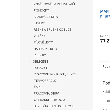
ZNAČKOVAČE A POPISOVAČE
POMÔCKY
MAKI
BL183
KLADIVÁ, SEKERY
LASERY
REZNÉ A BRÚSNÉ KOTÚČE
VRTÁKY
62,77 
77,2
PÍLOVÉ LISTY
NÁHRADNÉ DIELY
REBRÍKY
OBLEČENIE
Popi
RUKAVICE
PRACOVNÉ NOHAVICE, BUNDY
TERMOPRÁDLO
Pod
ČAPICE
Nabíj
PRACOVNÁ OBUV
OCHRANNÉ POMÔCKY
DC18
BEZPEČNOSTNÉ POSTROJE