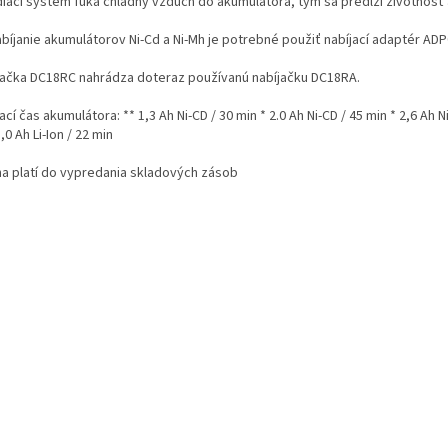
diaci systém fúka chladný vzduch do akumulátora, tým sa predĺži životnosť a
abíjanie akumulátorov Ni-Cd a Ni-Mh je potrebné použiť nabíjací adaptér ADP
jačka DC18RC nahrádza doteraz používanú nabíjačku DC18RA.
ací čas akumulátora: ** 1,3 Ah Ni-CD / 30 min * 2.0 Ah Ni-CD / 45 min * 2,6 Ah Ni
,0 Ah Li-Ion / 22 min
na platí do vypredania skladových zásob