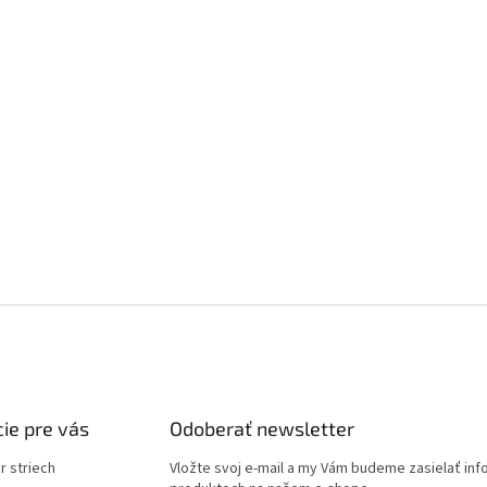
ie pre vás
Odoberať newsletter
r striech
Vložte svoj e-mail a my Vám budeme zasielať in