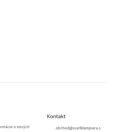
Kontakt
formácie o nových
obchod
@
svetklampiara.s