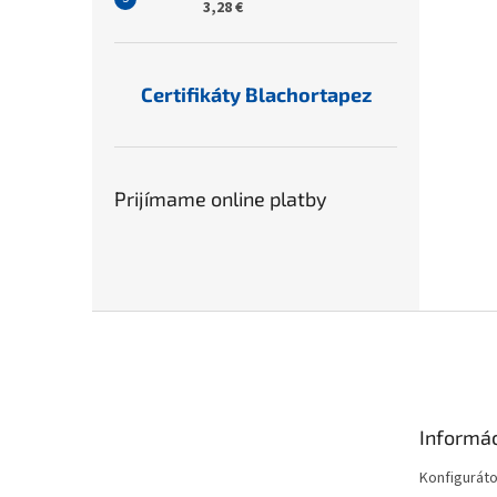
3,28 €
Certifikáty Blachortapez
Prijímame online platby
Z
á
p
ä
t
Informác
i
e
Konfiguráto