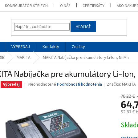
KONFIGURÁTOR STRIECH
O NÁS
CERTIFIKÁTY
AKO NAKUP
HĽADAŤ
VÝPREDAJ
Kontakty
Značky
DIE
MAKITA
MAKITA Nabíjačka pre akumulátory Li-Ion, Ni-Mh
TA Nabíjačka pre akumulátory Li-Ion,
Priemerné
Neohodnotené
Podrobnosti hodnotenia
Značka:
MAKITA
Výpredaj
hodnotenie
produktu
76,22 €
je
64,
0,0
52,67 € 
z
5
Jednotk
Skla
hviezdičiek.
cena: