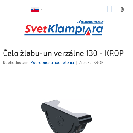
Prejsť
NÁKUP
na
obsah
KOŠÍK
Čelo žľabu-univerzálne 130 - KROP
Priemerné
Neohodnotené
Podrobnosti hodnotenia
Značka:
KROP
hodnotenie
produktu
je
0,0
z
5
hviezdičiek.