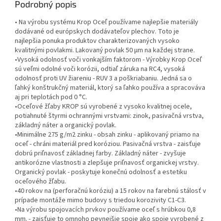
Podrobný popis
• Na výrobu systému Krop Oceľ používame najlepšie materiály
dodávané od európskych dodávateľov plechov. Toto je
najlepšia ponuka produktov charakterizovaných vysoko
kvalitnými povlakmi. Lakovaný povlak 50 µm na každej strane.
•Vysoká odolnosť voči vonkajším faktorom - Výrobky Krop Oceľ
sú veľmi odolné voči korózii, odtiaľ záruka na RC4, vysoká
odolnosť proti UV žiareniu - RUV 3 a poškriabaniu. Jedná sa o
ľahký konštrukčný materiál, ktorý sa ľahko používa a spracováva
aj pri teplotách pod 0 °C.
•Oceľové žľaby KROP sú vyrobené z vysoko kvalitnej ocele,
potiahnuté štyrmi ochrannými vrstvami: zinok, pasivačná vrstva,
základný náter a organický povlak.
•Minimálne 275 g/m2 zinku - obsah zinku - aplikovaný priamo na
oceľ - chráni materiál pred koróziou. Pasivačná vrstva - zaisťuje
dobrú priľnavosť základnej farby. Základný náter - zvyšuje
antikorózne vlastnosti a zlepšuje priľnavosť organickej vrstvy.
Organický povlak - poskytuje konečnú odolnosť a estetiku
oceľového žľabu.
•40 rokov na (perforačnú koróziu) a 15 rokov na farebnú stálosť v
prípade montáže mimo budovy s triedou korozivity C1-C3.
•Na výrobu spojovacích prvkov používame oceľ s hrúbkou 0,8
mm. - zaisťuje to omnoho pevnejšie spoje ako spoje vyrobené z