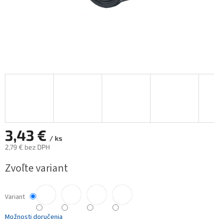
3,43 €
/ ks
2,79 € bez DPH
Jednotková
Zvoľte variant
cena:
Variant
Možnosti doručenia