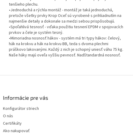
tenšieho plechu.
•Jednoduchá a rýchla montáž - montáž je taká jednoduchá,
pretože všetky prvky Krop Oceľ sú vyrobené s prihliadnutím na
najmenšie detaily a dokonale sa medzi sebou prispôsobujú.
•Spoľahlivá tesnosť - vďaka použitiu tesnení EPDM v spojovacích
prvkov a čele je systém tesný.
•Mimoriadna nosnosť hákov - systém má tri typy hákov: čelový,
hák na krokvu a hák na krokvu BB, teda s dvoma plechmi
práškovo lakovanými. Každý z nich je schopný uniesť váhu 75 kg.
Naše háky majú oveľa vyššiu pevnosť. Nadštandardná nosnosť.
Z
á
p
ä
Informácie pre vás
t
Konfigurátor striech
i
O nás
e
Certifikáty
Ako nakupovať