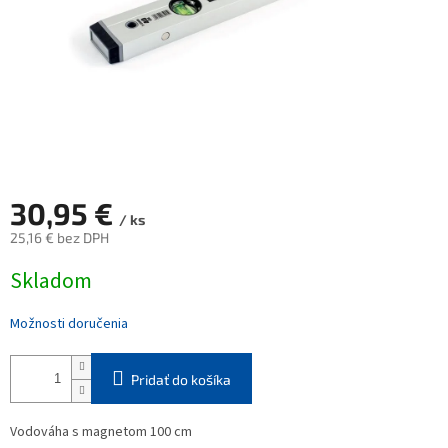
30,95 €
/ ks
25,16 € bez DPH
Jednotková
Skladom
cena:
Možnosti doručenia
Pridať do košíka
Vodováha s magnetom 100 cm