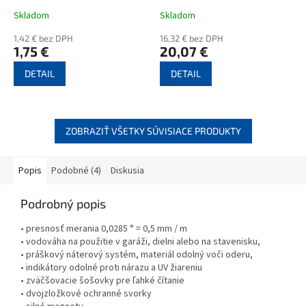
Skladom
Skladom
1,42 € bez DPH
16,32 € bez DPH
1,75 €
20,07 €
DETAIL
DETAIL
ZOBRAZIŤ VŠETKY SÚVISIACE PRODUKTY
Popis
Podobné (4)
Diskusia
Podrobný popis
• presnosť merania 0,0285 ° = 0,5 mm / m
• vodováha na použitie v garáži, dielni alebo na stavenisku,
• práškový náterový systém, materiál odolný voči oderu,
• indikátory odolné proti nárazu a UV žiareniu
• zväčšovacie šošovky pre ľahké čítanie
• dvojzložkové ochranné svorky