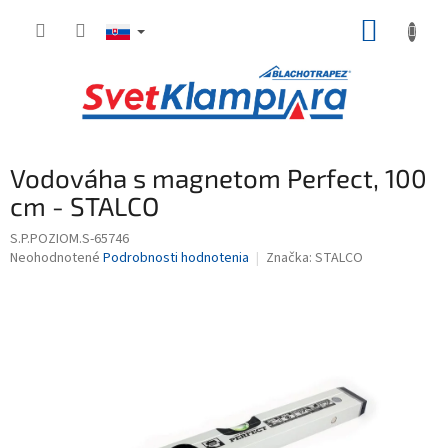
Prejsť
NÁKUP
na
obsah
KOŠÍK
Vodováha s magnetom Perfect, 100
cm - STALCO
S.P.POZIOM.S-65746
Priemerné
Neohodnotené
Podrobnosti hodnotenia
Značka:
STALCO
hodnotenie
produktu
je
0,0
z
5
hviezdičiek.