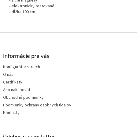
• silné magnety
• elektronicky testované
• dĺžka 100 cm
Z
á
p
ä
Informácie pre vás
t
Konfigurátor striech
i
O nás
e
Certifikáty
Ako nakupovať
Obchodné podmienky
Podmienky ochrany osobných údajov
Kontakty
Odoberať newsletter