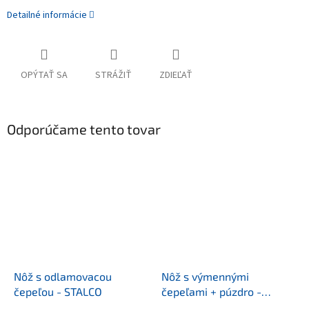
Detailné informácie
OPÝTAŤ SA
STRÁŽIŤ
ZDIEĽAŤ
Odporúčame tento tovar
Nôž s odlamovacou
Nôž s výmennými
čepeľou - STALCO
čepeľami + púzdro -
STALCO