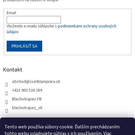
Email
Vložením e-mailu súhlasíte s
podmienkami ochrany osobných
údajov
PRIHLÁSIŤ SA
Kontakt
obchod
@
svetklampiara.sk
+421 903 526 289
Blachotrapez FB
blachotrapez_sk
Tento web používa súbory cookie. Ďalším prechádzaním
tohto webu vyjadrujete súhlas s ich používaním. Viac