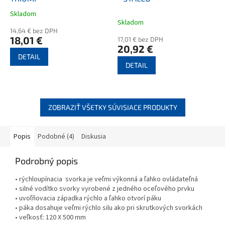
Skladom
Priemerné
Skladom
hodnotenie
14,64 € bez DPH
produktu
18,01 €
17,01 € bez DPH
je
20,92 €
5,0
DETAIL
z
DETAIL
5
hviezdičiek.
ZOBRAZIŤ VŠETKY SÚVISIACE PRODUKTY
Popis
Podobné (4)
Diskusia
Podrobný popis
• rýchloupínacia svorka je veľmi výkonná a ľahko ovládateľná
• silné vodítko svorky vyrobené z jedného oceľového prvku
• uvoľňovacia západka rýchlo a ľahko otvorí páku
• páka dosahuje veľmi rýchlo silu ako pri skrutkových svorkách
• veľkosť: 120 X 500 mm