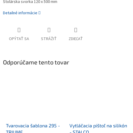
Stolárska svorka 120 x 500 mm
Detailné informácie
OPÝTAŤ SA
STRÁŽIŤ
ZDIEĽAŤ
Odporúčame tento tovar
Tvarovacia šablona 295 -
Vytláčacia pištoľ na silikón
TRIUMF
- STALCO