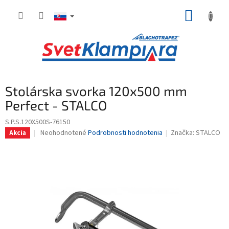
Prejsť
NÁKUP
na
obsah
KOŠÍK
Stolárska svorka 120x500 mm
Perfect - STALCO
S.P.S.120X500S-76150
Priemerné
Neohodnotené
Podrobnosti hodnotenia
Značka:
STALCO
Akcia
hodnotenie
produktu
je
0,0
z
5
hviezdičiek.