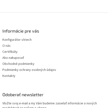
Z
á
p
ä
Informácie pre vás
t
Konfigurátor striech
i
O nás
e
Certifikáty
Ako nakupovať
Obchodné podmienky
Podmienky ochrany osobných údajov
Kontakty
Odoberať newsletter
Vložte svoj e-mail a my Vám budeme zasielať informácie o nových
produktoch na našom e-shope.