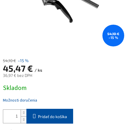
54,10 €
–15 %
54,10 €
–15 %
45,47 €
/ ks
36,97 € bez DPH
Jednotková
Skladom
cena:
Možnosti doručenia
Pridať do košíka