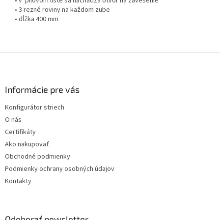
• v pílovom liste sa nachádza otvor na zavesenie
• 3 rezné roviny na každom zube
• dĺžka 400 mm
Z
á
p
ä
Informácie pre vás
t
Konfigurátor striech
i
O nás
e
Certifikáty
Ako nakupovať
Obchodné podmienky
Podmienky ochrany osobných údajov
Kontakty
Odoberať newsletter