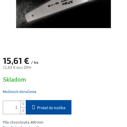
15,61 €
/ ks
12,69 € bez DPH
Jednotková
Skladom
cena:
Možnosti doručenia
Pridať do košíka
Píla chvostovka 400 mm