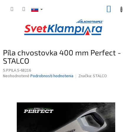
Prejsť
NÁKUP
na
obsah
KOŠÍK
Píla chvostovka 400 mm Perfect -
STALCO
S.P.PILA.S-68216
Priemerné
Neohodnotené
Podrobnosti hodnotenia
Značka:
STALCO
hodnotenie
produktu
je
0,0
z
5
hviezdičiek.