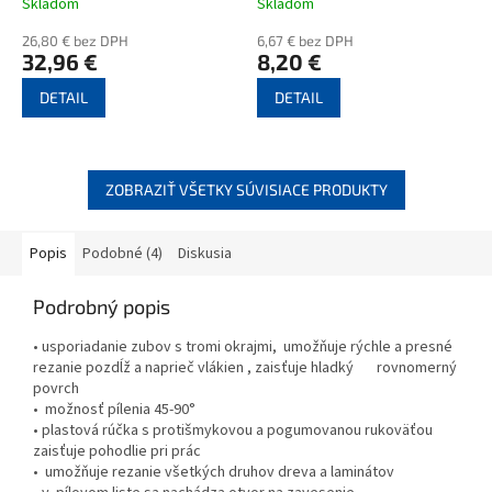
Skladom
Skladom
26,80 € bez DPH
6,67 € bez DPH
32,96 €
8,20 €
DETAIL
DETAIL
ZOBRAZIŤ VŠETKY SÚVISIACE PRODUKTY
Popis
Podobné (4)
Diskusia
Podrobný popis
• usporiadanie zubov s tromi okrajmi, umožňuje rýchle a presné
rezanie pozdĺž a naprieč vlákien , zaisťuje hladký rovnomerný
povrch
• možnosť pílenia 45-90°
• plastová rúčka s protišmykovou a pogumovanou rukoväťou
zaisťuje pohodlie pri prác
• umožňuje rezanie všetkých druhov dreva a laminátov