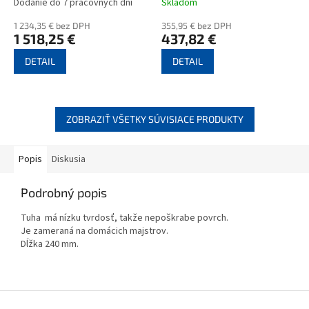
Dodanie do 7 pracovných dni
Skladom
1 234,35 € bez DPH
355,95 € bez DPH
1 518,25 €
437,82 €
DETAIL
DETAIL
ZOBRAZIŤ VŠETKY SÚVISIACE PRODUKTY
Popis
Diskusia
Podrobný popis
Tuha má nízku tvrdosť, takže nepoškrabe povrch.
Je zameraná na domácich majstrov.
Dĺžka 240 mm.
Z