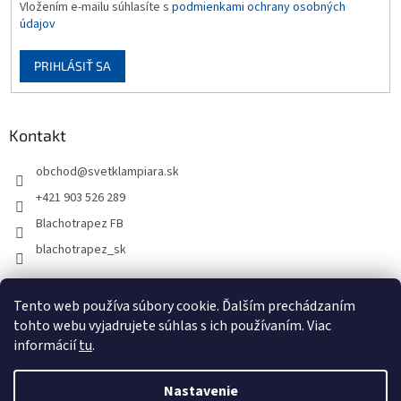
Vložením e-mailu súhlasíte s
podmienkami ochrany osobných
údajov
PRIHLÁSIŤ SA
Kontakt
obchod
@
svetklampiara.sk
+421 903 526 289
Blachotrapez FB
blachotrapez_sk
Tento web používa súbory cookie. Ďalším prechádzaním
tohto webu vyjadrujete súhlas s ich používaním. Viac
informácií
tu
.
Nastavenie
Vytvoril Shoptet