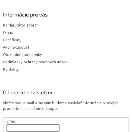
á
p
ä
Informácie pre vás
t
Konfigurátor striech
i
O nás
e
Certifikáty
Ako nakupovať
Obchodné podmienky
Podmienky ochrany osobných údajov
Kontakty
Odoberať newsletter
Vložte svoj e-mail a my Vám budeme zasielať informácie o nových
produktoch na našom e-shope.
Email