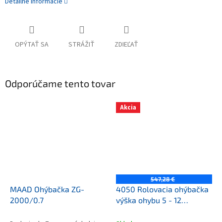
Detailné informácie
OPÝTAŤ SA
STRÁŽIŤ
ZDIEĽAŤ
Odporúčame tento tovar
Akcia
547,28 €
MAAD Ohýbačka ZG-
4050 Rolovacia ohýbačka
2000/0.7
výška ohybu 5 - 12
mm,uhol 90 -180 - WUKO