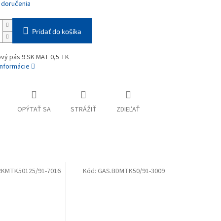
 doručenia
Pridať do košíka
vý pás 9 SK MAT 0,5 TK
informácie
OPÝTAŤ SA
STRÁŽIŤ
ZDIEĽAŤ
RKMTK50125/91-7016
Kód:
GAS.BDMTK50/91-3009