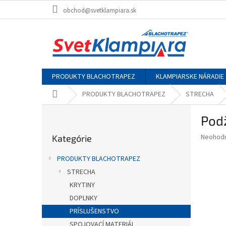
Prejsť
obchod@svetklampiara.sk
na
obsah
PRODUKTY BLACHOTRAPEZ
KLAMPIARSKE NÁRADIE
Domov
PRODUKTY BLACHOTRAPEZ
STRECHA
B
Pod
o
Preskočiť
č
Priemer
Neohod
Kategórie
kategórie
n
hodnote
ý
produkt
PRODUKTY BLACHOTRAPEZ
p
je
STRECHA
0,0
a
z
KRYTINY
n
5
e
DOPLNKY
hviezdič
l
PRÍSLUŠENSTVO
SPOJOVACÍ MATERIÁL