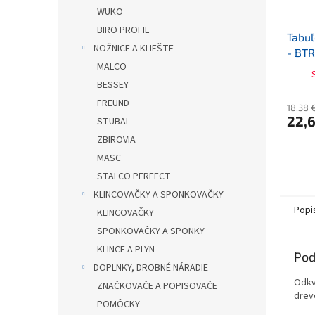
WUKO
BIRO PROFIL
Tabuľ
NOŽNICE A KLIEŠTE
- BT
MALCO
BESSEY
FREUND
18,38 
22,6
STUBAI
ZBIROVIA
MASC
STALCO PERFECT
KLINCOVAČKY A SPONKOVAČKY
Popi
KLINCOVAČKY
SPONKOVAČKY A SPONKY
KLINCE A PLYN
Pod
DOPLNKY, DROBNÉ NÁRADIE
Odkv
ZNAČKOVAČE A POPISOVAČE
drev
POMÔCKY