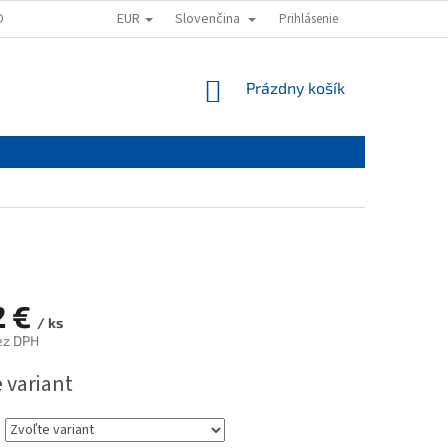
EUR
Slovenčina
OVAŤ
OBCHODNÉ PODMIENKY
PODMIENKY OCHRANY OSOBNÝCH ÚD
Prihlásenie
NÁKUPNÝ
Prázdny košík
KOŠÍK
2 €
/ ks
ez DPH
ová
 variant