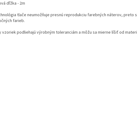
ová dľžka - 2m
chnológia tlače neumožňuje presnú reprodukciu farebných náterov, preto sú 
očných farieb.
y vzoriek podliehajú výrobným toleranciám a môžu sa mierne líšiť od mater