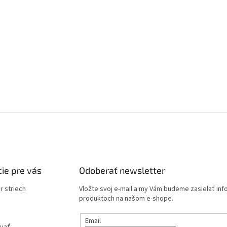
ie pre vás
Odoberať newsletter
r striech
Vložte svoj e-mail a my Vám budeme zasielať in
produktoch na našom e-shope.
Email
vať