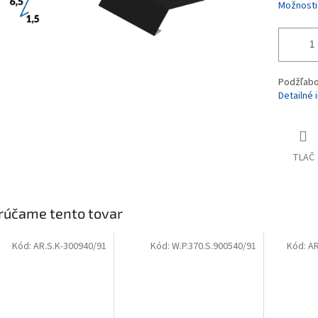
Možnosti
Podžľabo
Detailné 
TLAČ
rúčame tento tovar
Kód:
AR.S.K-300940/91
Kód:
W.P.370.S.900540/91
Kód:
A