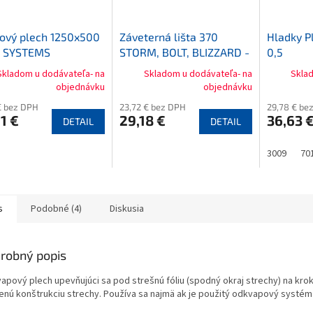
ový plech 1250x500
Záveterná lišta 370
Hladky P
R SYSTEMS
STORM, BOLT, BLIZZARD -
0,5
BTR SYSTEMS
Skladom u dodávateľa- na
Skladom u dodávateľa- na
Skla
objednávku
objednávku
€ bez DPH
23,72 € bez DPH
29,78 € be
1 €
29,18 €
36,63 
DETAIL
DETAIL
3009
70
s
Podobné (4)
Diskusia
robný popis
apový plech upevňujúci sa pod strešnú fóliu (spodný okraj strechy) na k
enú konštrukciu strechy. Používa sa najmä ak je použitý odkvapový systém 