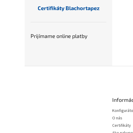
Certifikáty Blachortapez
Prijímame online platby
Z
á
p
ä
t
Informác
i
e
Konfiguráto
O nás
Certifikáty
Ako nakupo