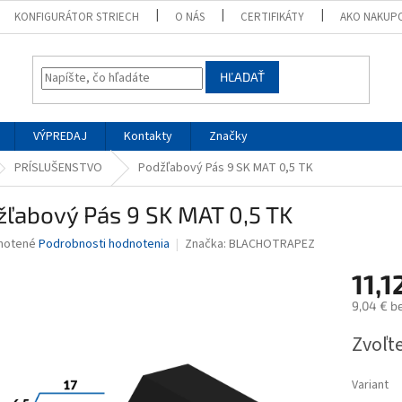
KONFIGURÁTOR STRIECH
O NÁS
CERTIFIKÁTY
AKO NAKUP
HĽADAŤ
VÝPREDAJ
Kontakty
Značky
PRÍSLUŠENSTVO
Podžľabový Pás 9 SK MAT 0,5 TK
žľabový Pás 9 SK MAT 0,5 TK
né
notené
Podrobnosti hodnotenia
Značka:
BLACHOTRAPEZ
nie
11,1
u
9,04 € b
Jednotk
Zvoľte
cena:
iek.
Variant