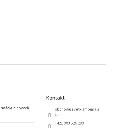
Kontakt
formácie o nových
obchod
@
svetklampiara.s
k
+421 903 526 289