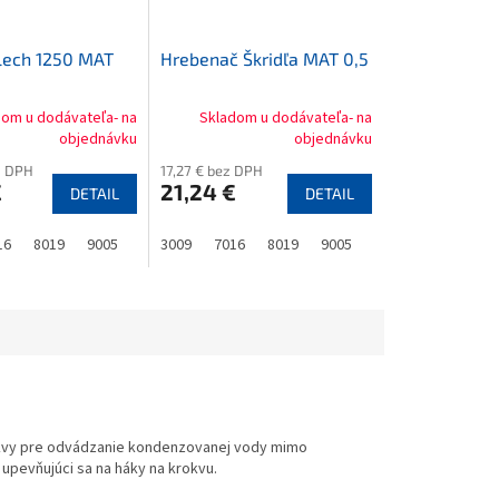
lech 1250 MAT
Hrebenač Škridľa MAT 0,5
dom u dodávateľa- na
Skladom u dodávateľa- na
objednávku
objednávku
z DPH
17,27 € bez DPH
€
21,24 €
DETAIL
DETAIL
16
8019
9005
3009
7016
8019
9005
rokvy pre odvádzanie kondenzovanej vody mimo
upevňujúci sa na háky na krokvu.