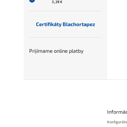
3,28 €
Certifikáty Blachortapez
Prijímame online platby
Z
á
p
ä
t
Informác
i
e
Konfiguráto