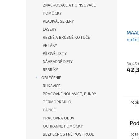
ZNAČKOVAČE A POPISOVAČE
POMÔCKY
KLADIVÁ, SEKERY
LASERY
MAAD
REZNÉ A BRÚSNÉ KOTÚČE
nožní
VRTÁKY
PÍLOVÉ LISTY
NÁHRADNÉ DIELY
34,45 
42,3
REBRÍKY
OBLEČENIE
RUKAVICE
PRACOVNÉ NOHAVICE, BUNDY
TERMOPRÁDLO
Popi
ČAPICE
PRACOVNÁ OBUV
Pod
OCHRANNÉ POMÔCKY
Rota
BEZPEČNOSTNÉ POSTROJE