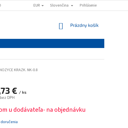
EUR
Slovenčina
OVAŤ
OBCHODNÉ PODMIENKY
PODMIENKY OCHRANY OSOBNÝCH ÚD
Prihlásenie
NÁKUPNÝ
Prázdny košík
KOŠÍK
NOZYCE KRAZK. NK-0.8
,73 €
/ ks
 bez DPH
ová
om u dodávateľa- na objednávku
 doručenia