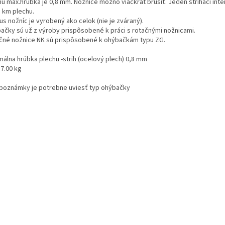
u max.hrúbka je 0,8 mm. Nožnice možno viackrát brúsiť. Jeden strihací inter
5 km plechu.
s nožníc je vyrobený ako celok (nie je zváraný).
ačky sú už z výroby prispôsobené k práci s rotačnými nožnicami.
čné nožnice NK sú prispôsobené k ohýbačkám typu ZG.
málna hrúbka plechu -strih (ocelový plech) 0,8 mm
 7.00 kg
 poznámky je potrebne uviesť typ ohýbačky