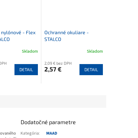
 nylónové - Flex
Ochranné okuliare -
ALCO
STALCO
Skladom
Skladom
 DPH
2,09 € bez DPH
2,57 €
DETAIL
DETAIL
Dodatočné parametre
nkovaného
Kategória
:
MAAD