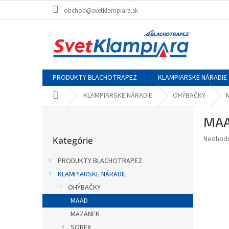
Prejsť
obchod@svetklampiara.sk
na
obsah
PRODUKTY BLACHOTRAPEZ
KLAMPIARSKE NÁRADIE
Domov
KLAMPIARSKE NÁRADIE
OHÝBAČKY
B
MAA
o
Preskočiť
č
Priemer
Neohod
Kategórie
kategórie
n
hodnote
ý
produkt
PRODUKTY BLACHOTRAPEZ
p
je
KLAMPIARSKE NÁRADIE
0,0
a
z
OHÝBAČKY
n
5
e
MAAD
hviezdič
l
MAZANEK
SOREX