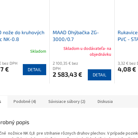
 nože do kruhových
MAAD Ohýbačka ZG-
Rukavice
c NK-0.8
3000/0.7
PVC - ST
Skladom u dodávateľa- na
Skladom
objednávku
€ bez DPH
2 100,35 € bez
3,32 € bez
7 €
4,08 €
DPH
DETAIL
2 583,43 €
DETAIL
s
Podobné (4)
Súvisiace súbory (2)
Diskusia
robný popis
čné nožnice NK 0,8 pre strihanie rôznych druhov plechov. V prípade pozi