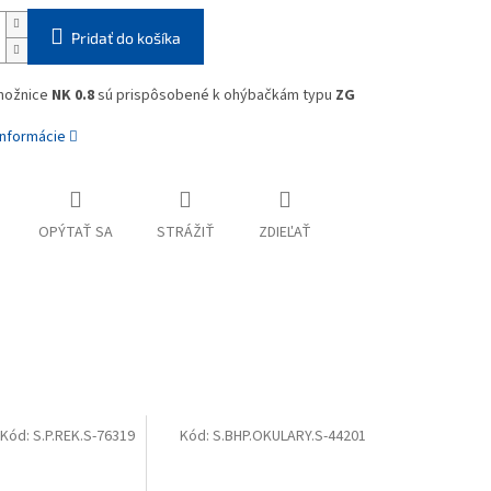
Pridať do košíka
nožnice
NK 0.8
sú prispôsobené k ohýbačkám typu
ZG
informácie
OPÝTAŤ SA
STRÁŽIŤ
ZDIEĽAŤ
Kód:
S.P.REK.S-76319
Kód:
S.BHP.OKULARY.S-44201