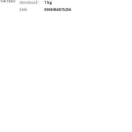
val stačí
Hmotnosť
:
7 kg
EAN
:
5908456875256