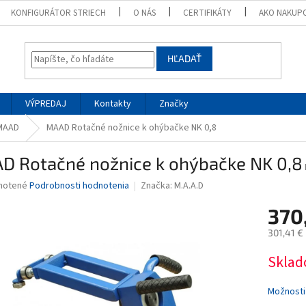
KONFIGURÁTOR STRIECH
O NÁS
CERTIFIKÁTY
AKO NAKUP
HĽADAŤ
VÝPREDAJ
Kontakty
Značky
MAAD
MAAD Rotačné nožnice k ohýbačke NK 0,8
D Rotačné nožnice k ohýbačke NK 0,8
né
notené
Podrobnosti hodnotenia
Značka:
M.A.A.D
nie
370
u
301,41 €
Jednotk
Sklad
cena:
iek.
Možnosti