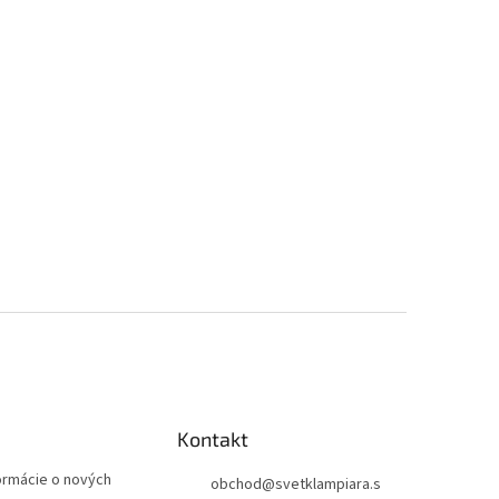
Kontakt
formácie o nových
obchod
@
svetklampiara.s