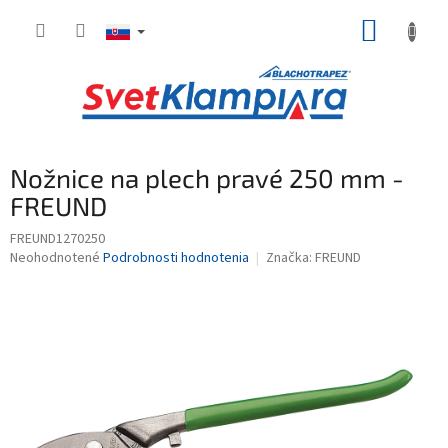
Prejsť
NÁKUP
na
obsah
KOŠÍK
Nožnice na plech pravé 250 mm -
FREUND
FREUND1270250
Priemerné
Neohodnotené
Podrobnosti hodnotenia
Značka:
FREUND
hodnotenie
produktu
je
0,0
z
5
hviezdičiek.