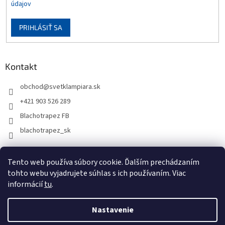
údajov
PRIHLÁSIŤ SA
Kontakt
obchod
@
svetklampiara.sk
+421 903 526 289
Blachotrapez FB
blachotrapez_sk
Tento web používa súbory cookie. Ďalším prechádzaním
tohto webu vyjadrujete súhlas s ich používaním. Viac
informácií
tu
.
Nastavenie
Vytvoril Shoptet