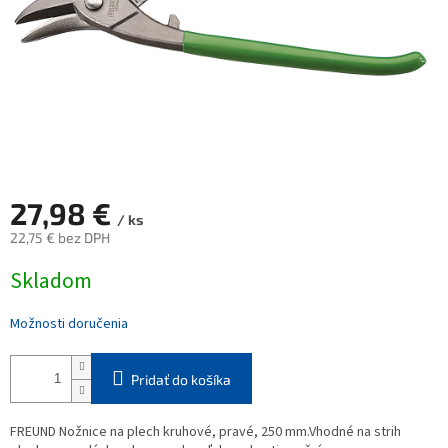
27,98 €
/ ks
22,75 € bez DPH
Jednotková
Skladom
cena:
Možnosti doručenia
Pridať do košíka
FREUND Nožnice na plech kruhové, pravé, 250 mm.Vhodné na strih