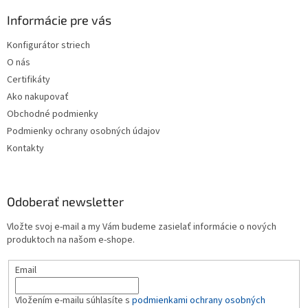
p
ä
Informácie pre vás
t
Konfigurátor striech
i
O nás
e
Certifikáty
Ako nakupovať
Obchodné podmienky
Podmienky ochrany osobných údajov
Kontakty
Odoberať newsletter
Vložte svoj e-mail a my Vám budeme zasielať informácie o nových
produktoch na našom e-shope.
Email
Vložením e-mailu súhlasíte s
podmienkami ochrany osobných