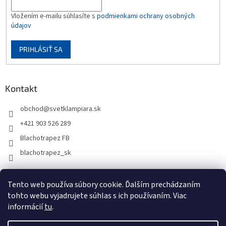
Vložením e-mailu súhlasíte s
podmienkami ochrany osobných
údajov
PRIHLÁSIŤ SA
Kontakt
obchod
@
svetklampiara.sk
+421 903 526 289
Blachotrapez FB
blachotrapez_sk
Tento web používa súbory cookie. Ďalším prechádzaním
tohto webu vyjadrujete súhlas s ich používaním. Viac
informácií
tu
.