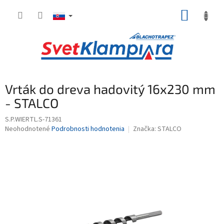
Prejsť
NÁKUP
na
obsah
KOŠÍK
Vrták do dreva hadovitý 16x230 mm
- STALCO
S.P.WIERTL.S-71361
Priemerné
Neohodnotené
Podrobnosti hodnotenia
Značka:
STALCO
hodnotenie
produktu
je
0,0
z
5
hviezdičiek.