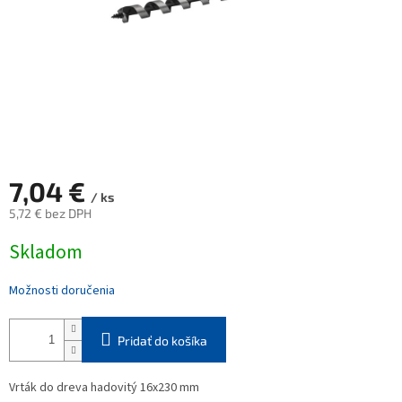
7,04 €
/ ks
5,72 € bez DPH
Jednotková
Skladom
cena:
Možnosti doručenia
Pridať do košíka
Vrták do dreva hadovitý 16x230 mm