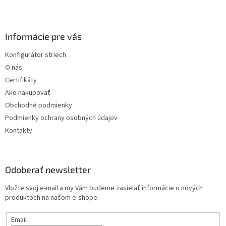
Z
á
p
ä
Informácie pre vás
t
Konfigurátor striech
i
O nás
e
Certifikáty
Ako nakupovať
Obchodné podmienky
Podmienky ochrany osobných údajov
Kontakty
Odoberať newsletter
Vložte svoj e-mail a my Vám budeme zasielať informácie o nových
produktoch na našom e-shope.
Email