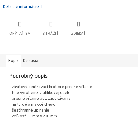
Detailné informácie
OPÝTAŤ SA
STRÁŽIŤ
ZDIEĽAŤ
Popis
Diskusia
Podrobný popis
• závitový centrovací hrot pre presné vŕtanie
• telo vyrobené z uhlíkovej ocele
• presné vŕtanie bez zasekávania
• na tvrdé a mäkké drevo
• šesťhranné upínanie
• veľkosť 16 mm x 230 mm