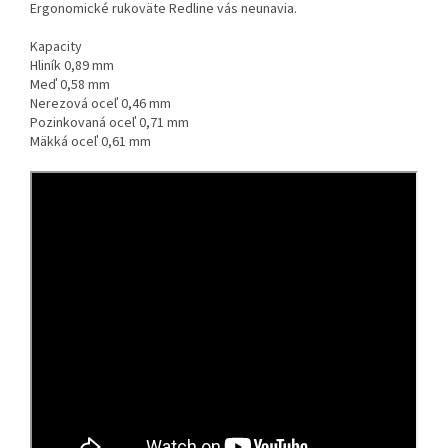
Ergonomické rukoväte Redline vás neunavia.
Kapacity
Hliník 0,89 mm
Meď 0,58 mm
Nerezová oceľ 0,46 mm
Pozinkovaná oceľ 0,71 mm
Mäkká oceľ 0,61 mm