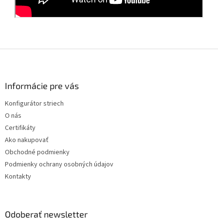
Z
á
p
ä
Informácie pre vás
t
Konfigurátor striech
i
O nás
e
Certifikáty
Ako nakupovať
Obchodné podmienky
Podmienky ochrany osobných údajov
Kontakty
Odoberať newsletter