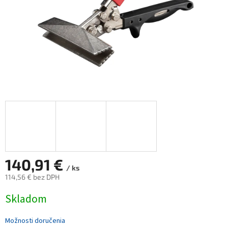
140,91 €
/ ks
114,56 € bez DPH
Jednotková
Skladom
cena:
Možnosti doručenia