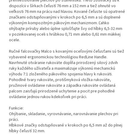
premiestňovanie plechov po stavenisku. Tieto zošívačky sú k
dispozícii v šírkach čeľustí 76 mm a 152 mm a tiež ohnuté vo
veľkosti 76 mm na prácu nad hlavou. Kované čeľuste sú opatrené
značkami odstupňovanými v krokoch po 6,5 mm a sú doplnené
výkonným kompozitným pákovým mechanizmom. Ľahko
ohýbajte príruby alebo úplne splošťujte švy od hĺbky 6,5-32 mm
v pozinkovanej oceli s hrúbkou 0,71 mm alebo 0,61 mm mäkkej
ocele.
Ručné falcovačky Malco s kovanými oceľovými čeľusťami sú tiež
vybavené ergonomickou technológiou RedLine Handle.
Navrhnuté otváranie rukoväte dopĺňa prirodzený silový zdvih
ruky každého užívateľa a maximalizuje výkonnú mechanickú
výhodu 7:1 zloženého pákového spojenia hlavy k rukoväti.
Pohodlné tvary rukoväte, protišmyková vložka rukoväte,
pružinové ovládanie rukoväte a západka rukoväte ovládaná
palcom zaisťujú prirodzené uchytenie a pocit pre pohodlné
ovládanie jednou rukou kdekoľvek pri práci.
Funkcie:
Ohýbanie, skladanie, vyrovnávanie, narovnávanie plechov pri
práci.
Hĺbkové značky odstupňované v krokoch po 6,5 mm až do plnej
hĺbky čeľustí 32 mm.