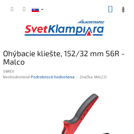
Prejsť
NÁKUP
na
obsah
KOŠÍK
Ohýbacie kliešte, 152/32 mm S6R -
Malco
S6REV
Priemerné
Neohodnotené
Podrobnosti hodnotenia
Značka:
MALCO
hodnotenie
produktu
je
0,0
z
5
hviezdičiek.