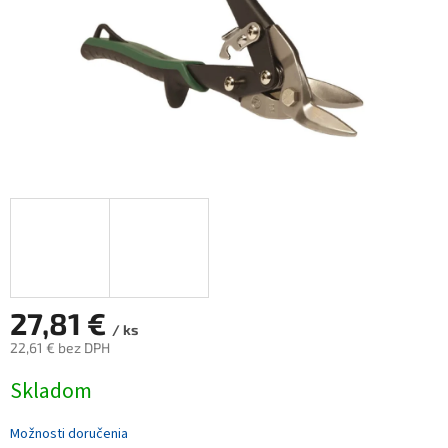
27,81 €
/ ks
22,61 € bez DPH
Jednotková
Skladom
cena:
Možnosti doručenia