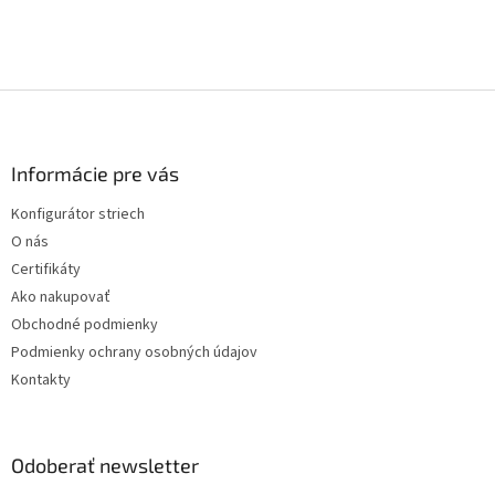
Z
á
p
ä
Informácie pre vás
t
Konfigurátor striech
i
O nás
e
Certifikáty
Ako nakupovať
Obchodné podmienky
Podmienky ochrany osobných údajov
Kontakty
Odoberať newsletter