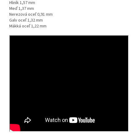
Hliník 1,57 mm
Meď 1,37 mm
Nerezová oceľ 0,91 mm
Galv oceľ 1,32 mm
Mäkká oceľ 1,22 mm