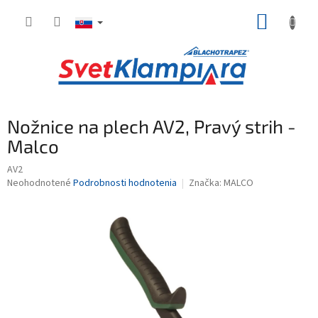
Prejsť
NÁKUP
na
obsah
KOŠÍK
Nožnice na plech AV2, Pravý strih -
Malco
AV2
Priemerné
Neohodnotené
Podrobnosti hodnotenia
Značka:
MALCO
hodnotenie
produktu
je
0,0
z
5
hviezdičiek.