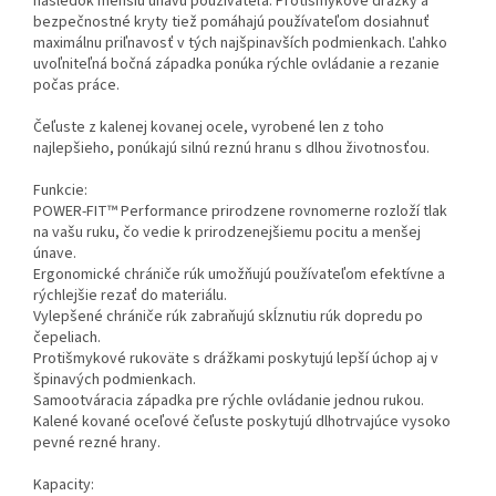
následok menšiu únavu používateľa. Protišmykové drážky a
bezpečnostné kryty tiež pomáhajú používateľom dosiahnuť
maximálnu priľnavosť v tých najšpinavších podmienkach. Ľahko
uvoľniteľná bočná západka ponúka rýchle ovládanie a rezanie
počas práce.
Čeľuste z kalenej kovanej ocele, vyrobené len z toho
najlepšieho, ponúkajú silnú reznú hranu s dlhou životnosťou.
Funkcie:
POWER-FIT™ Performance prirodzene rovnomerne rozloží tlak
na vašu ruku, čo vedie k prirodzenejšiemu pocitu a menšej
únave.
Ergonomické chrániče rúk umožňujú používateľom efektívne a
rýchlejšie rezať do materiálu.
Vylepšené chrániče rúk zabraňujú skĺznutiu rúk dopredu po
čepeliach.
Protišmykové rukoväte s drážkami poskytujú lepší úchop aj v
špinavých podmienkach.
Samootváracia západka pre rýchle ovládanie jednou rukou.
Kalené kované oceľové čeľuste poskytujú dlhotrvajúce vysoko
pevné rezné hrany.
Kapacity: