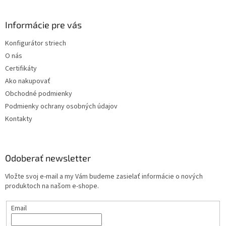
á
p
ä
Informácie pre vás
t
Konfigurátor striech
i
O nás
e
Certifikáty
Ako nakupovať
Obchodné podmienky
Podmienky ochrany osobných údajov
Kontakty
Odoberať newsletter
Vložte svoj e-mail a my Vám budeme zasielať informácie o nových
produktoch na našom e-shope.
Email