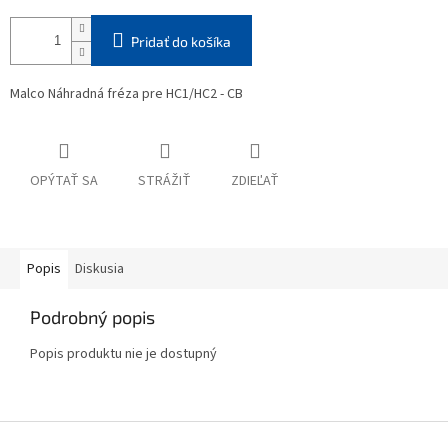
Pridať do košíka
Malco Náhradná fréza pre HC1/HC2 - CB
OPÝTAŤ SA
STRÁŽIŤ
ZDIEĽAŤ
Popis
Diskusia
Podrobný popis
Popis produktu nie je dostupný
Z