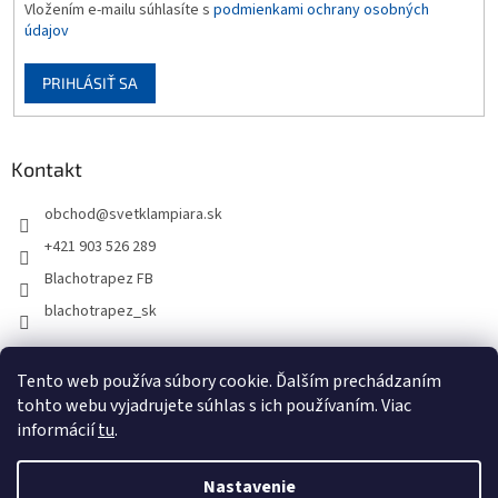
Vložením e-mailu súhlasíte s
podmienkami ochrany osobných
údajov
PRIHLÁSIŤ SA
Kontakt
obchod
@
svetklampiara.sk
+421 903 526 289
Blachotrapez FB
blachotrapez_sk
Tento web používa súbory cookie. Ďalším prechádzaním
tohto webu vyjadrujete súhlas s ich používaním. Viac
informácií
tu
.
Nastavenie
Vytvoril Shoptet