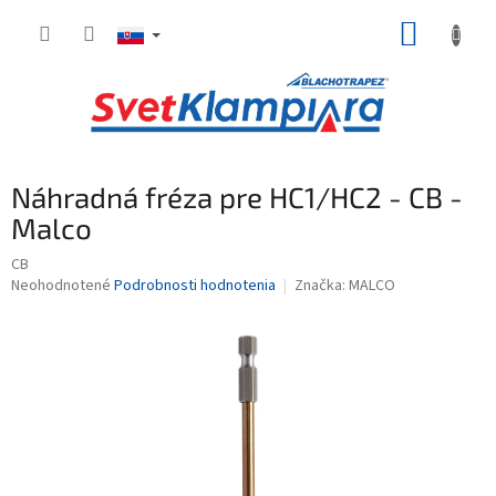
Prejsť
NÁKUP
na
obsah
KOŠÍK
Náhradná fréza pre HC1/HC2 - CB -
Malco
CB
Priemerné
Neohodnotené
Podrobnosti hodnotenia
Značka:
MALCO
hodnotenie
produktu
je
0,0
z
5
hviezdičiek.