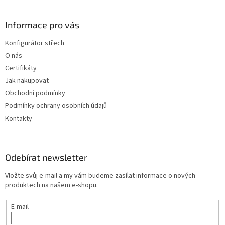
á
p
a
Informace pro vás
t
Konfigurátor střech
í
O nás
Certifikáty
Jak nakupovat
Obchodní podmínky
Podmínky ochrany osobních údajů
Kontakty
Odebírat newsletter
Vložte svůj e-mail a my vám budeme zasílat informace o nových
produktech na našem e-shopu.
E-mail