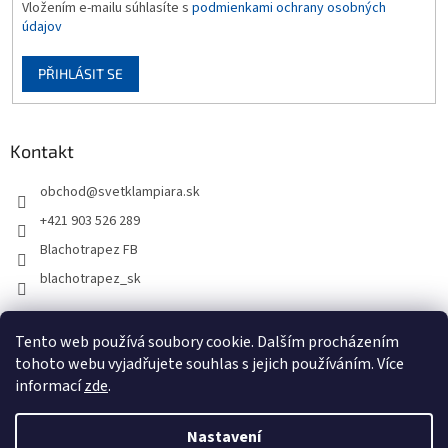
Vložením e-mailu súhlasíte s
podmienkami ochrany osobných
údajov
PŘIHLÁSIT SE
Kontakt
obchod
@
svetklampiara.sk
+421 903 526 289
Blachotrapez FB
blachotrapez_sk
Tento web používá soubory cookie. Dalším procházením
tohoto webu vyjadřujete souhlas s jejich používáním. Více
informací
zde
.
Nastavení
Vytvořil Shoptet