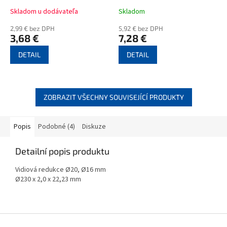
Skladom u dodávateľa
Skladom
2,99 € bez DPH
5,92 € bez DPH
3,68 €
7,28 €
DETAIL
DETAIL
ZOBRAZIT VŠECHNY SOUVISEJÍCÍ PRODUKTY
Popis
Podobné (4)
Diskuze
Detailní popis produktu
Vidiová redukce Ø20, Ø16 mm
Ø230 x 2,0 x 22,23 mm
Z