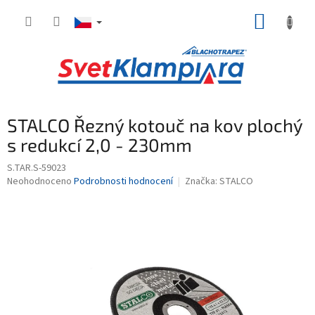
Přejít
NÁKUP
na
obsah
KOŠÍK
STALCO Řezný kotouč na kov plochý
s redukcí 2,0 - 230mm
S.TAR.S-59023
Průměrné
Neohodnoceno
Podrobnosti hodnocení
Značka:
STALCO
hodnocení
produktu
je
0,0
z
5
hvězdiček.