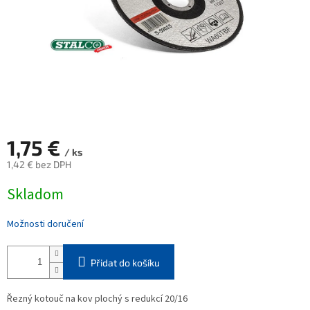
1,75 €
/ ks
1,42 € bez DPH
Měrná
Skladom
cena:
Možnosti doručení
Přidat do košíku
Řezný kotouč na kov plochý s redukcí 20/16