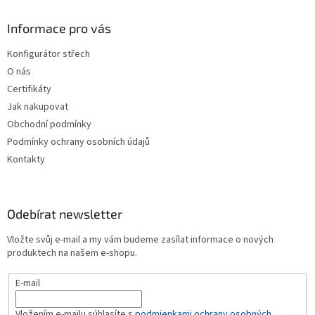
p
a
Informace pro vás
t
Konfigurátor střech
í
O nás
Certifikáty
Jak nakupovat
Obchodní podmínky
Podmínky ochrany osobních údajů
Kontakty
Odebírat newsletter
Vložte svůj e-mail a my vám budeme zasílat informace o nových
produktech na našem e-shopu.
E-mail
Vložením e-mailu súhlasíte s
podmienkami ochrany osobných