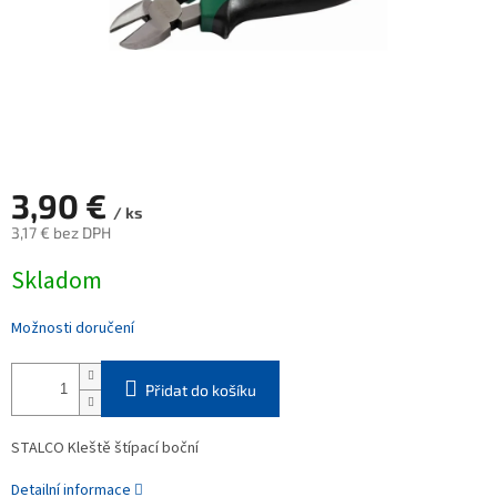
3,90 €
/ ks
3,17 € bez DPH
Měrná
Skladom
cena:
Možnosti doručení
Přidat do košíku
STALCO Kleště štípací boční
Detailní informace