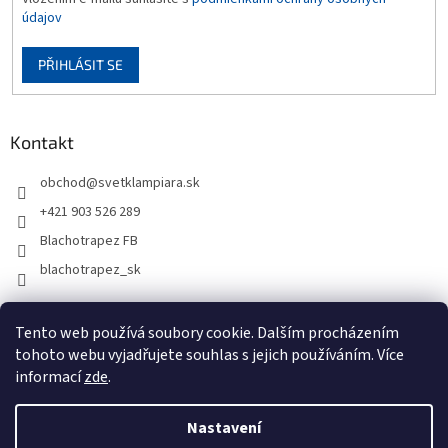
údajov
PŘIHLÁSIT SE
Kontakt
obchod
@
svetklampiara.sk
+421 903 526 289
Blachotrapez FB
blachotrapez_sk
Tento web používá soubory cookie. Dalším procházením
tohoto webu vyjadřujete souhlas s jejich používáním. Více
informací
zde
.
Nastavení
Vytvořil Shoptet