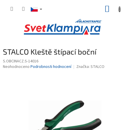
Přejít
NÁKUP
na
obsah
KOŠÍK
STALCO Kleště štípací boční
S.OBCINACZ.S-14016
Průměrné
Neohodnoceno
Podrobnosti hodnocení
Značka:
STALCO
hodnocení
produktu
je
0,0
z
5
hvězdiček.