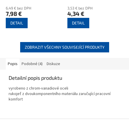
6,49 € bez DPH
3,53 € bez DPH
7,98 €
4,34 €
DETAIL
DETAIL
ZOBRAZIT VŠECHNY SOUVISEJÍCÍ PRODUKTY
Popis
Podobné (4)
Diskuze
Detailní popis produktu
vyrobeno z chrom-vanadiové oceli
rukojeť z dvoukomponentního materiálu zaručující pracovní
komfort
Z
á