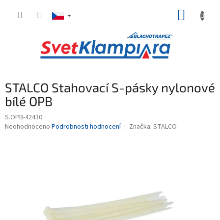
Přejít
NÁKUP
na
obsah
KOŠÍK
STALCO Stahovací S-pásky nylonové
bílé OPB
S.OPB-42430
Průměrné
Neohodnoceno
Podrobnosti hodnocení
Značka:
STALCO
hodnocení
produktu
je
0,0
z
5
hvězdiček.