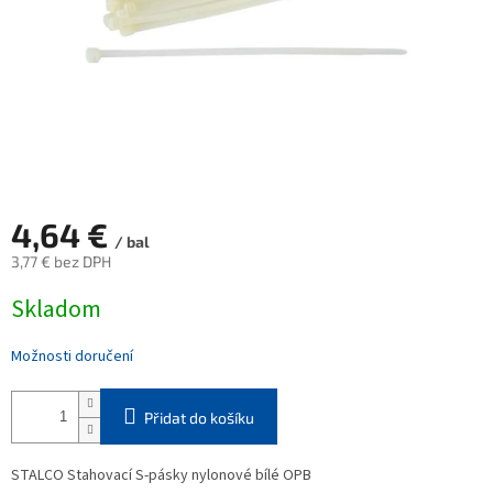
4,64 €
/ bal
3,77 € bez DPH
Měrná
Skladom
cena:
Možnosti doručení
Přidat do košíku
STALCO Stahovací S-pásky nylonové bílé OPB