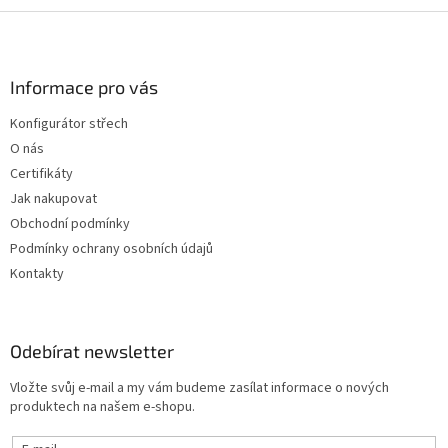
Z
á
p
a
Informace pro vás
t
Konfigurátor střech
í
O nás
Certifikáty
Jak nakupovat
Obchodní podmínky
Podmínky ochrany osobních údajů
Kontakty
Odebírat newsletter
Vložte svůj e-mail a my vám budeme zasílat informace o nových
produktech na našem e-shopu.