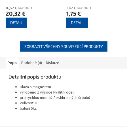
16,52 € bez DPH
1,42 € bez DPH
20,32 €
1,75 €
DETAIL
DETAIL
ZOBRAZIT VŠECHNY SOUVISEJÍCÍ PRODUKTY
Popis
Podobné (4)
Diskuze
Detailní popis produktu
Hlava s magnetem
vyrobeno z vysoce kvalitní oceli
p
ro rychlou montáž šestihranných šroubů
velikost 10
balení 5ks