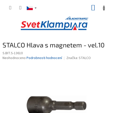
Přejít
NÁKUP
na
obsah
KOŠÍK
STALCO Hlava s magnetem - vel.10
S.BIT.S-13610
Průměrné
Neohodnoceno
Podrobnosti hodnocení
Značka:
STALCO
hodnocení
produktu
je
0,0
z
5
hvězdiček.