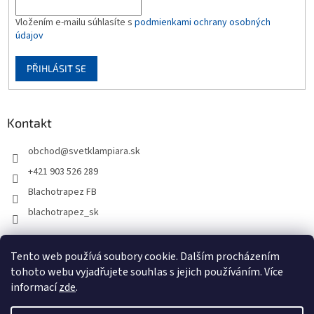
Vložením e-mailu súhlasíte s
podmienkami ochrany osobných
údajov
PŘIHLÁSIT SE
Kontakt
obchod
@
svetklampiara.sk
+421 903 526 289
Blachotrapez FB
blachotrapez_sk
Tento web používá soubory cookie. Dalším procházením
tohoto webu vyjadřujete souhlas s jejich používáním. Více
informací
zde
.