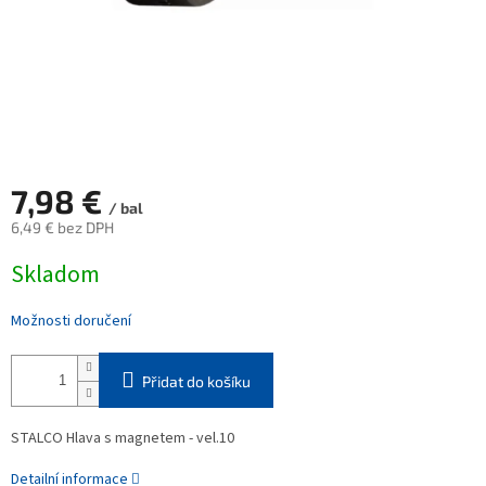
7,98 €
/ bal
6,49 € bez DPH
Měrná
Skladom
cena:
Možnosti doručení
Přidat do košíku
STALCO Hlava s magnetem - vel.10
Detailní informace