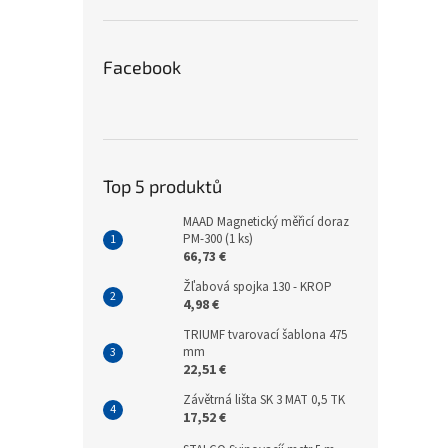
Facebook
Top 5 produktů
MAAD Magnetický měřicí doraz
PM-300 (1 ks)
66,73 €
Žľabová spojka 130 - KROP
4,98 €
TRIUMF tvarovací šablona 475
mm
22,51 €
Závětrná lišta SK 3 MAT 0,5 TK
17,52 €