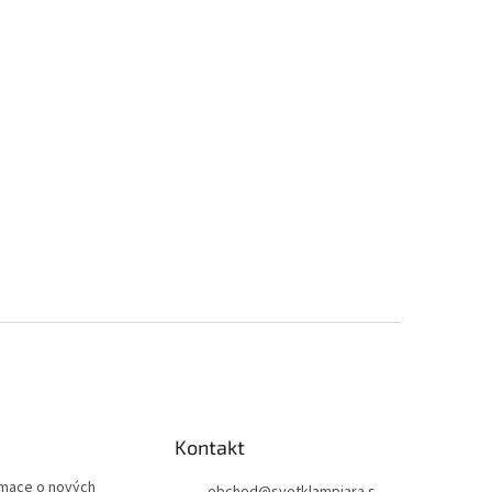
Kontakt
rmace o nových
obchod
@
svetklampiara.s