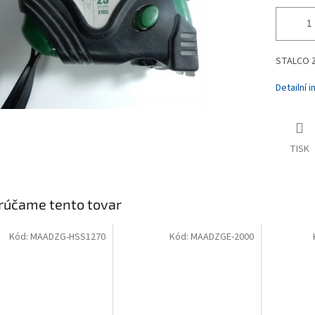
STALCO Z
Detailní 
TISK
rúčame tento tovar
Kód:
MAADZG-HSS1270
Kód:
MAADZGE-2000