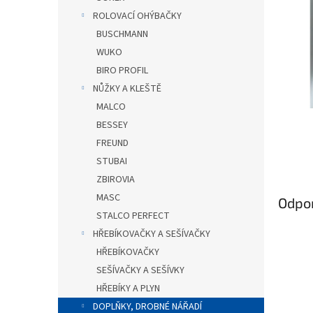
n
ROLOVACÍ OHÝBAČKY
e
BUSCHMANN
l
WUKO
BIRO PROFIL
NŮŽKY A KLEŠTĚ
MALCO
BESSEY
FREUND
STUBAI
ZBIROVIA
MASC
Odpo
STALCO PERFECT
HŘEBÍKOVAČKY A SEŠÍVAČKY
HŘEBÍKOVAČKY
SEŠÍVAČKY A SEŠÍVKY
HŘEBÍKY A PLYN
DOPLŇKY, DROBNÉ NÁŘADÍ