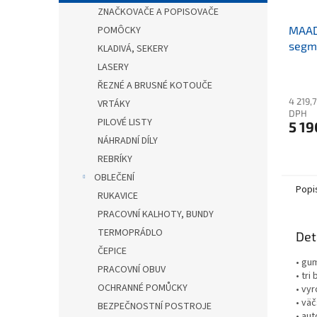
ZNAČKOVAČE A POPISOVAČE
POMÔCKY
MAAD
segm
KLADIVÁ, SEKERY
LASERY
ŘEZNÉ A BRUSNÉ KOTOUČE
4 219,
VRTÁKY
DPH
PILOVÉ LISTY
5 19
NÁHRADNÍ DÍLY
REBRÍKY
OBLEČENÍ
Popi
RUKAVICE
PRACOVNÍ KALHOTY, BUNDY
TERMOPRÁDLO
Det
ČEPICE
• gu
PRACOVNÍ OBUV
• tri
OCHRANNÉ POMŮCKY
• vy
• vä
BEZPEČNOSTNÍ POSTROJE
• au