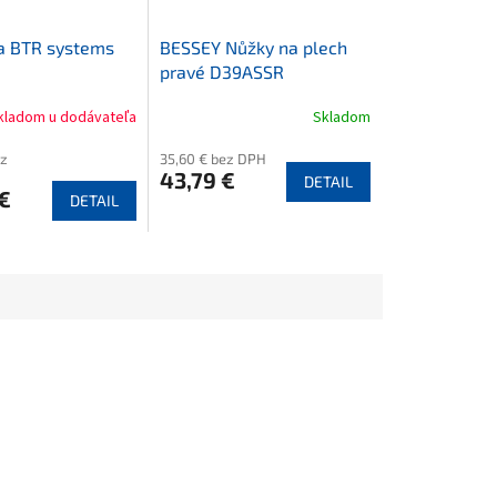
a BTR systems
BESSEY Nůžky na plech
pravé D39ASSR
kladom u dodávateľa
Skladom
ez
35,60 € bez DPH
43,79 €
DETAIL
€
DETAIL