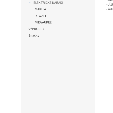
ELEKTRICKÉ NÁŘADÍ
• dĺž
MAKITA
• ší
DEWALT
MILWAUKEE
VÝPRODEJ
Značky