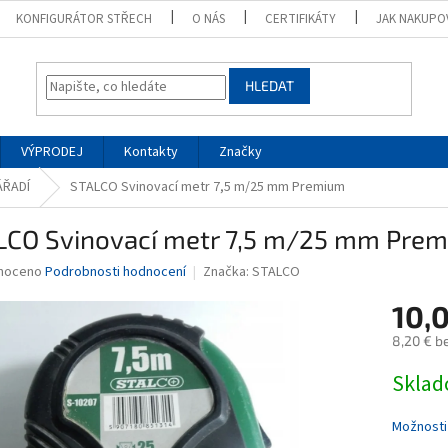
KONFIGURÁTOR STŘECH
O NÁS
CERTIFIKÁTY
JAK NAKUPO
HLEDAT
VÝPRODEJ
Kontakty
Značky
ÁŘADÍ
STALCO Svinovací metr 7,5 m/25 mm Premium
LCO Svinovací metr 7,5 m/25 mm Pre
né
noceno
Podrobnosti hodnocení
Značka:
STALCO
ní
10,
u
8,20 € b
Měrná
Skla
cena:
ek.
Možnosti