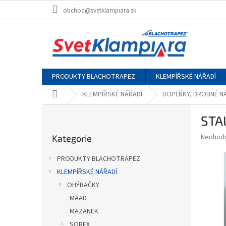
Přejít
obchod@svetklampiara.sk
na
obsah
PRODUKTY BLACHOTRAPEZ
KLEMPÍŘSKÉ NÁŘADÍ
Domů
KLEMPÍŘSKÉ NÁŘADÍ
DOPLŇKY, DROBNÉ N
P
STA
o
Přeskočit
s
Průměr
Neohod
Kategorie
kategorie
t
hodnoce
r
produkt
PRODUKTY BLACHOTRAPEZ
a
je
KLEMPÍŘSKÉ NÁŘADÍ
0,0
n
z
OHÝBAČKY
n
5
í
MAAD
hvězdič
p
MAZANEK
a
SOREX