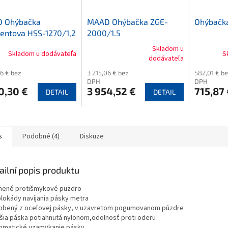
 Ohýbačka
MAAD Ohýbačka ZGE-
Ohýbačk
entova HSS-1270/1,2
2000/1.5
Skladom u
Skladom u dodávateľa
S
Průměrné
dodávateľa
hodnocení
76 € bez
3 215,06 € bez
582,01 € b
produktu
DPH
DPH
je
0,30 €
3 954,52 €
715,87 
DETAIL
DETAIL
3,9
z
5
hvězdiček.
s
Podobné (4)
Diskuze
ailní popis produktu
mené protišmykové puzdro
 blokády navíjania pásky metra
robený z oceľovej pásky, v uzavretom pogumovanom púzdre
čšia páska potiahnutá nylonom,odolnosť proti oderu
tomatické uzamykanie pásky