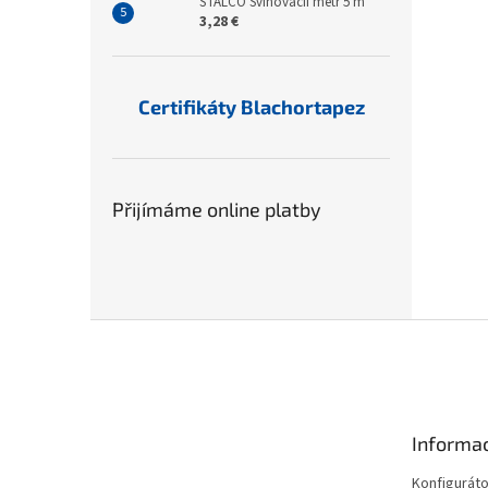
STALCO Svinovacíí metr 5 m
3,28 €
Certifikáty Blachortapez
Přijímáme online platby
Z
á
p
a
t
Informac
í
Konfiguráto