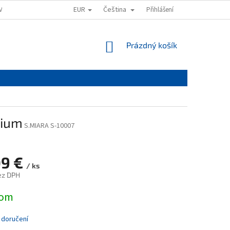
EUR
Čeština
VAT
OBCHODNÍ PODMÍNKY
PODMÍNKY OCHRANY OSOBNÍCH ÚDAJŮ
Přihlášení
NÁKUPNÍ
Prázdný košík
KOŠÍK
mium
S.MIARA S-10007
09 €
/ ks
ez DPH
dom
 doručení