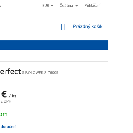
EUR
Čeština
VAT
OBCHODNÍ PODMÍNKY
PODMÍNKY OCHRANY OSOBNÍCH ÚDAJŮ
Přihlášení
NÁKUPNÍ
Prázdný košík
KOŠÍK
erfect
S.P.OLOWEK.S-76009
2 €
/ ks
ez DPH
dom
 doručení