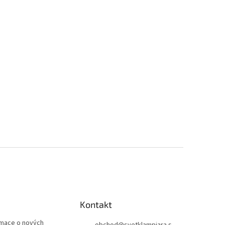
Kontakt
rmace o nových
obchod
@
svetklampiara.s