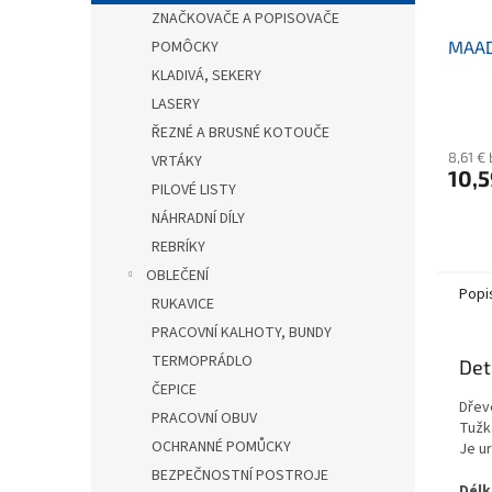
ZNAČKOVAČE A POPISOVAČE
POMÔCKY
MAAD
KLADIVÁ, SEKERY
LASERY
ŘEZNÉ A BRUSNÉ KOTOUČE
8,61 €
VRTÁKY
10,5
PILOVÉ LISTY
NÁHRADNÍ DÍLY
REBRÍKY
OBLEČENÍ
Popi
RUKAVICE
PRACOVNÍ KALHOTY, BUNDY
TERMOPRÁDLO
Det
ČEPICE
Dřev
PRACOVNÍ OBUV
Tužk
OCHRANNÉ POMŮCKY
Je ur
BEZPEČNOSTNÍ POSTROJE
Délk