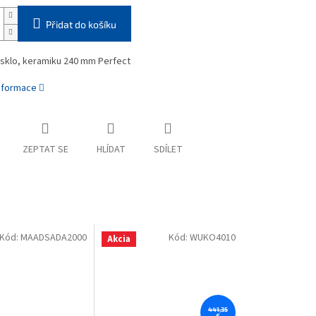
Přidat do košíku
 sklo, keramiku 240 mm Perfect
informace
ZEPTAT SE
HLÍDAT
SDÍLET
Kód:
MAADSADA2000
Kód:
WUKO4010
Akcia
441,35
€