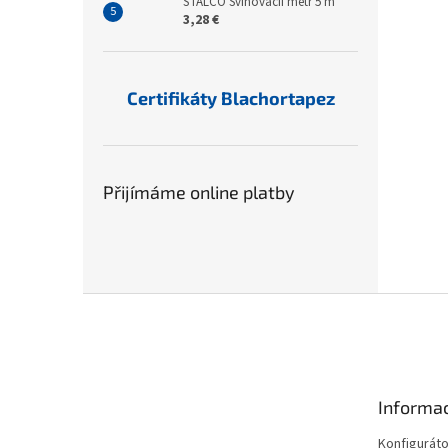
STALCO Svinovacíí metr 5 m
3,28 €
Certifikáty Blachortapez
Přijímáme online platby
Z
á
p
a
t
Informac
í
Konfiguráto