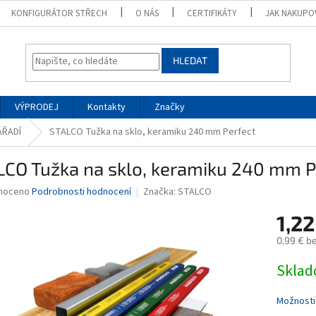
KONFIGURÁTOR STŘECH
O NÁS
CERTIFIKÁTY
JAK NAKUPO
HLEDAT
VÝPRODEJ
Kontakty
Značky
ÁŘADÍ
STALCO Tužka na sklo, keramiku 240 mm Perfect
LCO Tužka na sklo, keramiku 240 mm P
né
noceno
Podrobnosti hodnocení
Značka:
STALCO
ní
1,2
u
0,99 € b
Měrná
Skla
cena:
ek.
Možnosti