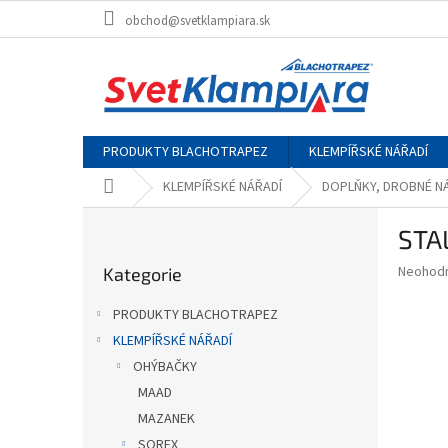
Přejít
obchod@svetklampiara.sk
na
obsah
PRODUKTY BLACHOTRAPEZ
KLEMPÍŘSKÉ NÁŘADÍ
Domů
KLEMPÍŘSKÉ NÁŘADÍ
DOPLŇKY, DROBNÉ N
P
STA
o
Přeskočit
s
Průměr
Neohod
Kategorie
kategorie
t
hodnoce
r
produkt
PRODUKTY BLACHOTRAPEZ
a
je
KLEMPÍŘSKÉ NÁŘADÍ
0,0
n
z
OHÝBAČKY
n
5
í
MAAD
hvězdič
p
MAZANEK
a
SOREX