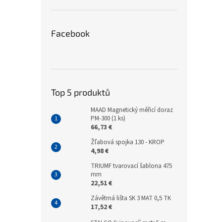
Facebook
Top 5 produktů
MAAD Magnetický měřicí doraz
PM-300 (1 ks)
66,73 €
Žľabová spojka 130 - KROP
4,98 €
TRIUMF tvarovací šablona 475
mm
22,51 €
Závětrná lišta SK 3 MAT 0,5 TK
17,52 €