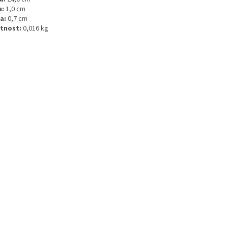
a:
1,0 cm
a:
0,7 cm
tnost:
0,016 kg