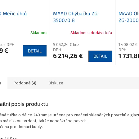
 Měřič úhlů
MAAD Ohýbačka ZG-
MAAD Oh
3500/0.8
ZG-2000/
nůžky + v
Skladom
Skladom u dodávateľa
Průměrné
hodnocení
 bez DPH
5 052,24 € bez
1 408,02 €
produktu
9 €
DPH
DPH
DETAIL
je
6 214,26 €
1 731,8
DETAIL
3,4
z
5
hvězdiček.
s
Podobné (4)
Diskuze
ailní popis produktu
ěná tužka o délce 240 mm je určena pro značení skleněných povrchů a glaz
a má nízkou tvrdost, takže nepoškrábe povrch.
čena pro domácí kutily.
a:
24,0 cm