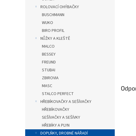
n
ROLOVACÍ OHÝBAČKY
e
BUSCHMANN
l
WUKO
BIRO PROFIL
NŮŽKY A KLEŠTĚ
MALCO
BESSEY
FREUND
STUBAI
ZBIROVIA
MASC
Odpo
STALCO PERFECT
HŘEBÍKOVAČKY A SEŠÍVAČKY
HŘEBÍKOVAČKY
SEŠÍVAČKY A SEŠÍVKY
HŘEBÍKY A PLYN
DOPLŇKY, DROBNÉ NÁŘADÍ