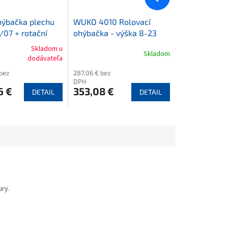
ýbačka plechu
WUKO 4010 Rolovací
07 + rotační
ohýbačka - výška 8-23
alivý lis
mm, úhel 90-180
Skladom u
Skladom
dodávateľa
 bez
287,06 € bez
DPH
6 €
353,08 €
DETAIL
DETAIL
ury.