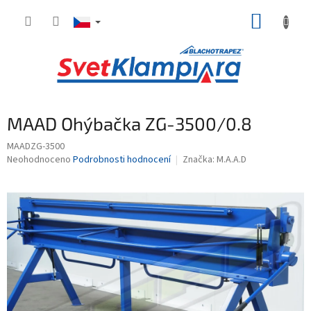
Přejít
NÁKUP
na
obsah
KOŠÍK
MAAD Ohýbačka ZG-3500/0.8
MAADZG-3500
Průměrné
Neohodnoceno
Podrobnosti hodnocení
Značka:
M.A.A.D
hodnocení
produktu
je
0,0
z
5
hvězdiček.