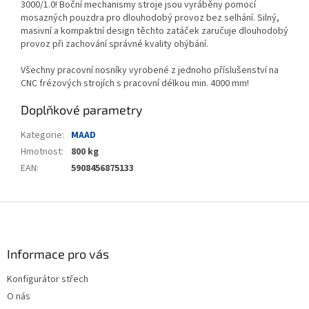
3000/1.0! Boční mechanismy stroje jsou vyráběny pomocí
mosazných pouzdra pro dlouhodobý provoz bez selhání. Silný,
masivní a kompaktní design těchto zatáček zaručuje dlouhodobý
provoz při zachování správné kvality ohýbání.
Všechny pracovní nosníky vyrobené z jednoho příslušenství na
CNC frézových strojích s pracovní délkou min. 4000 mm!
Doplňkové parametry
Kategorie
:
MAAD
Hmotnost
:
800 kg
EAN
:
5908456875133
Z
á
p
a
Informace pro vás
t
Konfigurátor střech
í
O nás