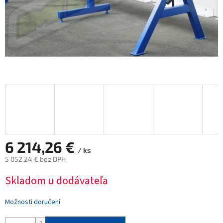
6 214,26 €
/ ks
5 052,24 € bez DPH
Měrná
Skladom u dodávateľa
cena:
Možnosti doručení