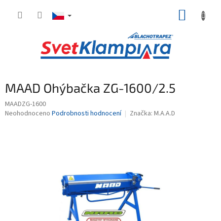
Přejít
NÁKUP
na
obsah
KOŠÍK
MAAD Ohýbačka ZG-1600/2.5
MAADZG-1600
Průměrné
Neohodnoceno
Podrobnosti hodnocení
Značka:
M.A.A.D
hodnocení
produktu
je
0,0
z
5
hvězdiček.