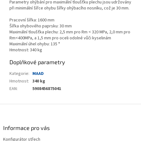
Parametry ohýbání pro maximální tloušťku plechu jsou udržovány
při minimální šířce ohybu šířky ohýbacího nosníku, což je 30 mm.
Pracovní šířka: 1600 mm
Šířka ohybového paprsku: 30 mm
Maximální tloušťka plechu: 2,5 mm pro Rm < 320 MPa, 2,0 mm pro
Rm<400MPa, a 1,5 mm pro oceli odolné vůči kyselinám
Maximální úhel ohybu: 135 °
Hmotnost: 340 kg
Doplňkové parametry
Kategorie
:
MAAD
Hmotnost
:
340 kg
EAN
:
5908456875041
Z
á
p
a
Informace pro vás
t
Konfigurátor střech