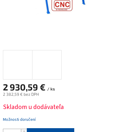
2 930,59 €
/ ks
2 382,59 € bez DPH
Měrná
Skladom u dodávateľa
cena:
Možnosti doručení