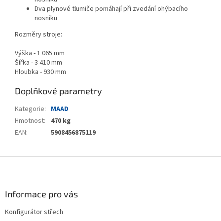
Dva plynové tlumiče pomáhají při zvedání ohýbacího
nosníku
Rozměry stroje:
Výška - 1 065 mm
Šířka - 3 410 mm
Hloubka - 930 mm
Doplňkové parametry
Kategorie
:
MAAD
Hmotnost
:
470 kg
EAN
:
5908456875119
Z
á
p
a
Informace pro vás
t
Konfigurátor střech
í