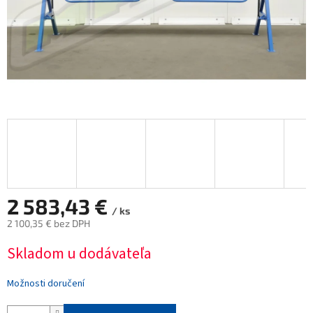
2 583,43 €
/ ks
2 100,35 € bez DPH
Měrná
Skladom u dodávateľa
cena:
Možnosti doručení