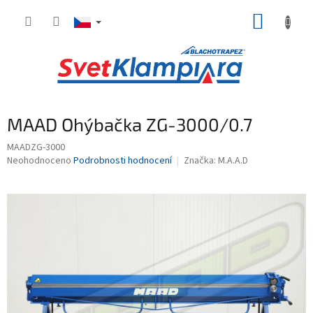
Přejít
NÁKUP
na
obsah
KOŠÍK
MAAD Ohýbačka ZG-3000/0.7
MAADZG-3000
Průměrné
Neohodnoceno
Podrobnosti hodnocení
Značka:
M.A.A.D
hodnocení
produktu
je
0,0
z
5
hvězdiček.