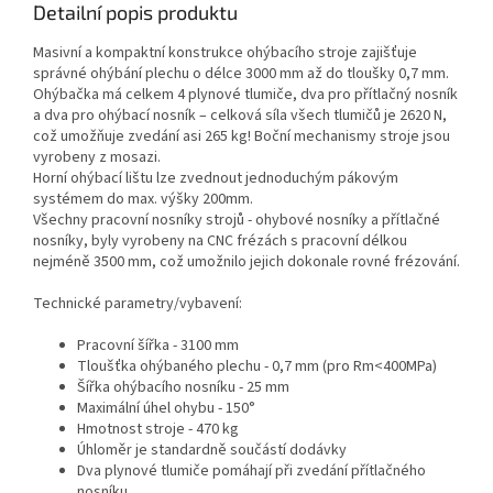
Detailní popis produktu
Masivní a kompaktní konstrukce ohýbacího stroje zajišťuje
správné ohýbání plechu o délce 3000 mm až do tloušky 0,7 mm.
Ohýbačka má celkem 4 plynové tlumiče, dva pro přítlačný nosník
a dva pro ohýbací nosník – celková síla všech tlumičů je 2620 N,
což umožňuje zvedání asi 265 kg! Boční mechanismy stroje jsou
vyrobeny z mosazi.
Horní ohýbací lištu lze zvednout jednoduchým pákovým
systémem do max. výšky 200mm.
Všechny pracovní nosníky strojů - ohybové nosníky a přítlačné
nosníky, byly vyrobeny na CNC frézách s pracovní délkou
nejméně 3500 mm, což umožnilo jejich dokonale rovné frézování.
Technické parametry/vybavení:
Pracovní šířka - 3100 mm
Tloušťka ohýbaného plechu - 0,7 mm (pro Rm<400MPa)
Šířka ohýbacího nosníku - 25 mm
Maximální úhel ohybu - 150°
Hmotnost stroje - 470 kg
Úhloměr je standardně součástí dodávky
Dva plynové tlumiče pomáhají při zvedání přítlačného
nosníku