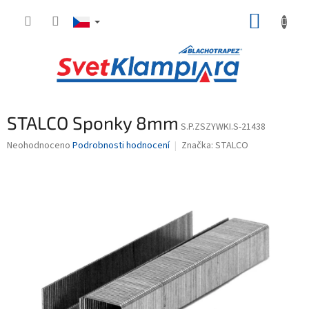
Přejít
NÁKUP
na
obsah
KOŠÍK
STALCO Sponky 8mm
S.P.ZSZYWKI.S-21438
Průměrné
Neohodnoceno
Podrobnosti hodnocení
Značka:
STALCO
hodnocení
produktu
je
0,0
z
5
hvězdiček.