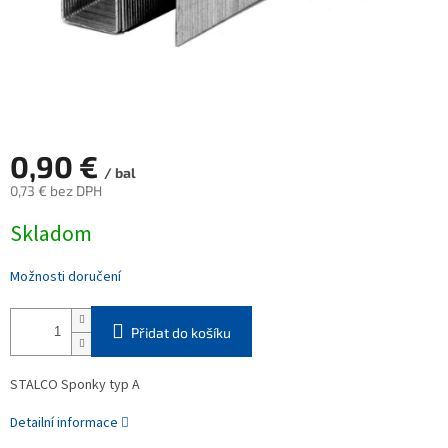
0,90 €
/ bal
0,73 € bez DPH
Měrná
Skladom
cena:
Možnosti doručení
Přidat do košíku
STALCO Sponky typ A
Detailní informace