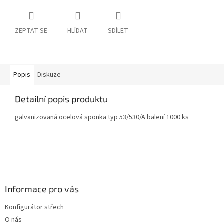
ZEPTAT SE
HLÍDAT
SDÍLET
Popis
Diskuze
Detailní popis produktu
galvanizovaná ocelová sponka typ 53/530/A balení 1000 ks
Z
á
p
a
Informace pro vás
t
Konfigurátor střech
í
O nás