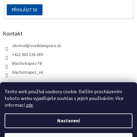
PŘIHLÁSIT SE
Kontakt
obchod
@
svetklampiara.sk
+421 903 526 289
Blachotrapez FB
blachotrapez_sk
Tento web používá soubory cookie. Dalším procházením
tohoto webu vyjadřujete souhlas s jejich používáním. Více
informací
zde
.
Nastavení
Vytvořil Shoptet