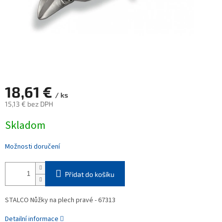
18,61 €
/ ks
15,13 € bez DPH
Měrná
Skladom
cena:
Možnosti doručení
Přidat do košíku
STALCO Nůžky na plech pravé - 67313
Detailní informace