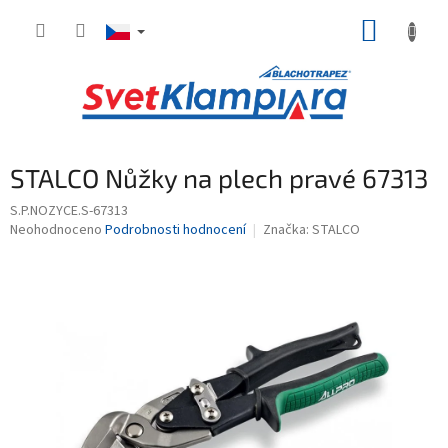
Přejít
NÁKUP
na
obsah
KOŠÍK
STALCO Nůžky na plech pravé 67313
S.P.NOZYCE.S-67313
Průměrné
Neohodnoceno
Podrobnosti hodnocení
Značka:
STALCO
hodnocení
produktu
je
0,0
z
5
hvězdiček.