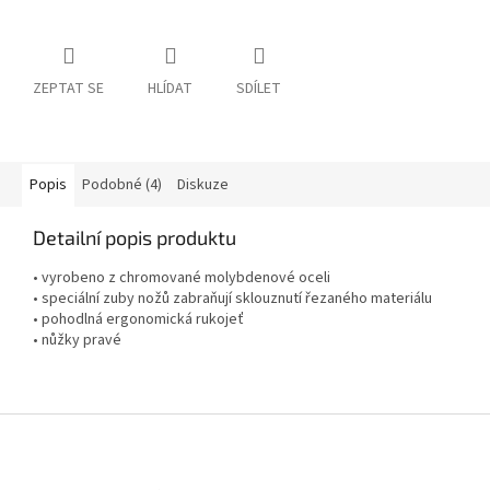
ZEPTAT SE
HLÍDAT
SDÍLET
Popis
Podobné (4)
Diskuze
Detailní popis produktu
• vyrobeno z chromované molybdenové oceli
• speciální zuby nožů zabraňují sklouznutí řezaného materiálu
• pohodlná ergonomická rukojeť
• nůžky pravé
Z
á
p