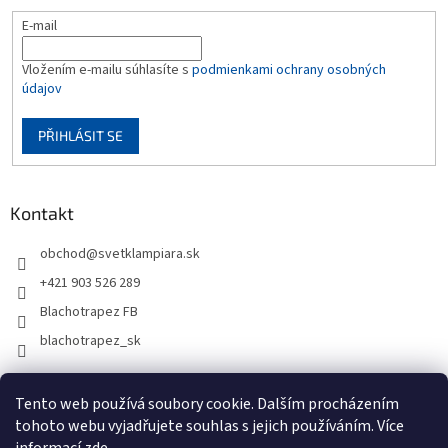
E-mail
Vložením e-mailu súhlasíte s
podmienkami ochrany osobných
údajov
PŘIHLÁSIT SE
Kontakt
obchod
@
svetklampiara.sk
+421 903 526 289
Blachotrapez FB
blachotrapez_sk
Tento web používá soubory cookie. Dalším procházením
tohoto webu vyjadřujete souhlas s jejich používáním. Více