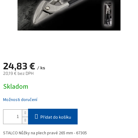
24,83 €
/ ks
20,19 € bez DPH
Měrná
Skladom
cena:
Možnosti doručení
Přidat do košíku
STALCO Nůžky na plech pravé 265 mm - 67305