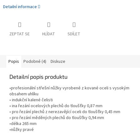
Detailní informace
ZEPTAT SE
HLÍDAT
SDÍLET
Popis
Podobné (4)
Diskuze
Detailní popis produktu
•profesionální střešní nůžky vyrobené z kované oceli s vysokým
obsahem uhlíku
• indukční kalené čelisti
• ina řezání ocelových plechů do tloušťky 0,87 mm
• pro řezání plechů z nerezavějící oceli do tloušťky 0,45 mm
• pro řezání měděných plechů do tloušťky 0,94 mm
•délka 265 mm
•nůžky pravé