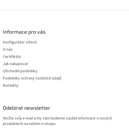
Z
á
p
a
Informace pro vás
t
Konfigurátor střech
í
O nás
Certifikáty
Jak nakupovat
Obchodní podmínky
Podmínky ochrany osobních údajů
Kontakty
Odebírat newsletter
Vložte svůj e-mail a my vám budeme zasílat informace o nových
produktech na našem e-shopu.