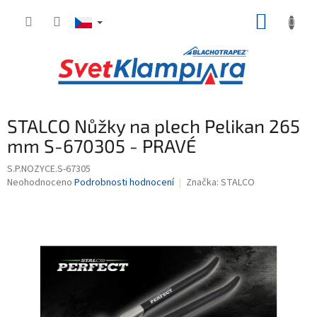
Přejít
NÁKUP
na
obsah
KOŠÍK
STALCO Nůžky na plech Pelikan 265
mm S-670305 - PRAVÉ
S.P.NOZYCE.S-67305
Průměrné
Neohodnoceno
Podrobnosti hodnocení
Značka:
STALCO
hodnocení
produktu
je
0,0
z
5
hvězdiček.