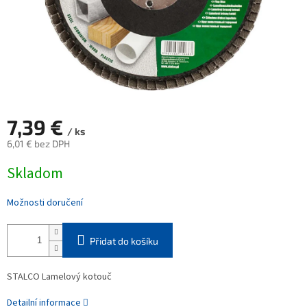
7,39 €
/ ks
6,01 € bez DPH
Měrná
Skladom
cena:
Možnosti doručení
Přidat do košíku
STALCO Lamelový kotouč
Detailní informace