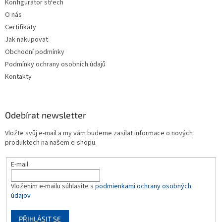
Konfigurátor střech
í
O nás
Certifikáty
Jak nakupovat
Obchodní podmínky
Podmínky ochrany osobních údajů
Kontakty
Odebírat newsletter
Vložte svůj e-mail a my vám budeme zasílat informace o nových
produktech na našem e-shopu.
E-mail
Vložením e-mailu súhlasíte s
podmienkami ochrany osobných
údajov
PŘIHLÁSIT SE