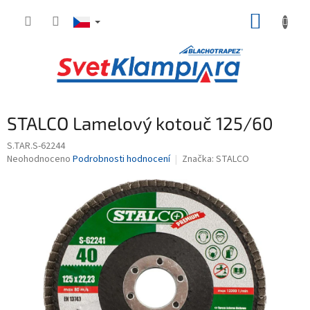
Přejít
NÁKUP
na
obsah
KOŠÍK
STALCO Lamelový kotouč 125/60
S.TAR.S-62244
Průměrné
Neohodnoceno
Podrobnosti hodnocení
Značka:
STALCO
hodnocení
produktu
je
0,0
z
5
hvězdiček.