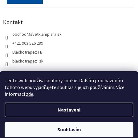
Kontakt
obchod
@
svetklampiara.sk
+421 903 526 289
Blachotrapez FB
blachotrapez_sk
Tento web používá soubory cookie. Dalším procházením
tohoto webu vyjadřujete souhlas s jejich používáním. Více
informací
zde
.
Nastavení
Vytvořil Shoptet
Souhlasím
Copyright 2026
Svet klampiara
. Všechna práva vyhrazena.