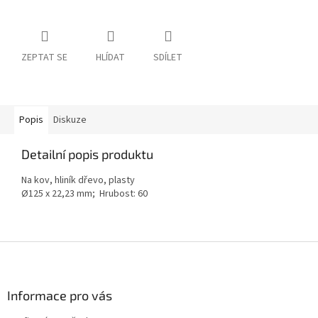
ZEPTAT SE
HLÍDAT
SDÍLET
Popis
Diskuze
Detailní popis produktu
Na kov, hliník dřevo, plasty
Ø125 x 22,23 mm; Hrubost: 60
Z
á
p
a
Informace pro vás
t