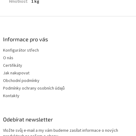
Hmotnost
:
1 kg
Z
á
p
a
Informace pro vás
t
Konfigurátor střech
í
O nás
Certifikáty
Jak nakupovat
Obchodní podmínky
Podmínky ochrany osobních údajů
Kontakty
Odebírat newsletter
Vložte svůj e-mail a my vám budeme zasílat informace o nových