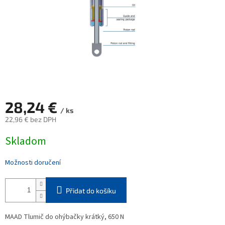
28,24 €
/ ks
22,96 € bez DPH
Měrná
Skladom
cena:
Možnosti doručení
Přidat do košíku
MAAD Tlumič do ohýbačky krátký, 650 N