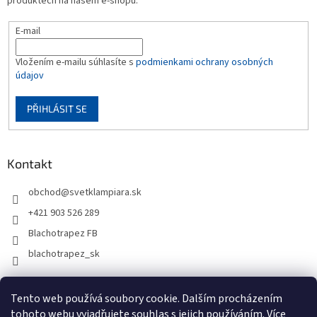
produktech na našem e-shopu.
E-mail
Vložením e-mailu súhlasíte s
podmienkami ochrany osobných
údajov
PŘIHLÁSIT SE
Kontakt
obchod
@
svetklampiara.sk
+421 903 526 289
Blachotrapez FB
blachotrapez_sk
Tento web používá soubory cookie. Dalším procházením
tohoto webu vyjadřujete souhlas s jejich používáním. Více