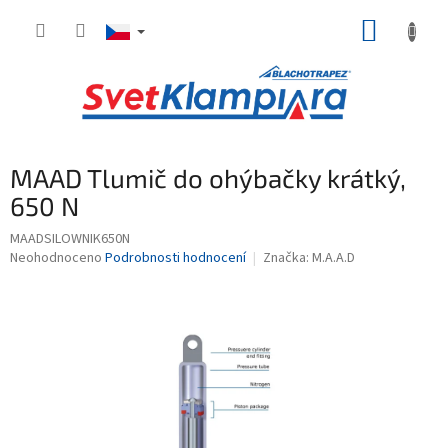
Přejít
NÁKUP
na
obsah
KOŠÍK
MAAD Tlumič do ohýbačky krátký,
650 N
MAADSILOWNIK650N
Průměrné
Neohodnoceno
Podrobnosti hodnocení
Značka:
M.A.A.D
hodnocení
produktu
je
0,0
z
5
hvězdiček.